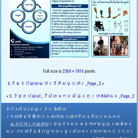
Full size is
2560 × 1816
pixels
6.ខិត្ដប័ណ្ណស្ដារនីតិសម្បទារ_Page_2
»
«
5. ខិត្តប័ណ្ណ_វិស័យឯកជន ផ្នែកប្រាក់សោធន_Page_2
ទំព័រដើម
|
សំណួរ និង ចំលើយ
រក្សាសិទ្ធិ © ២០១៤ ដោយ​
បេឡាជាតិសន្តិសុខសង្គម
ស្នាក់ការកណ្តាល
៖ ផ្លូវបេតុង សង្កាត់ឃ្មួញ ខណ្ឌសែន
សុខ រាជធានីភ្នំពេញ។ លេខទូរស័ព្ទ ៖ ០២៣ ២៦០ ០០១ /