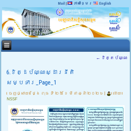
Mail
|
ភាសាខ្មែរ
English
←
ខិត្តប័ណ្ណ
6.ខិត្ដប័ណ្ណស្ដារនីតិ
សម្បទារ_Page_1
ចេញផ្សាយ៖
ថ្ងៃ ពុធ ទី ២៥ ខែ មីនា ឆ្នាំ ២០២៦
|
ដោយ៖
NSSF