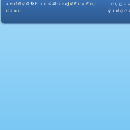
រក្សាសិទ្ធិ © ២០១៤ ដោយ​
បេឡាជាតិសន្តិសុខ
ឃ្មួញ ខណ
សង្គម
ទូរស័ព្ទ