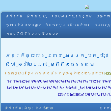
ទំព័រដើម
អំពី​ ប.ស.ស.
របបសន្តិសុខសង្គម
បញ្ជិកា
ច្បាប់ និងបទបញ្ជា
កិច្ចសហប្រតិបត្តិការ
ការបោះពុ
កម្មវិធី និងទម្រង់បែបបទ
អនុក្រឹត្យលេខ_១៣៤_អនក្រ_បក_ចុះថ្
សីហា_ឆ្នាំ២០១៧_ស្តីពីលក្ខខណ្ឌ
ចេញផ្សាយ៖
ថ្ងៃ ពុធ ទី ០៤ ខែ កុម្ភៈ ឆ្នាំ ២០២៦
|
ដោយ៖
NS
%e1%9e%a2%e1%9e%93%e1%9e%bb%e1%9e%80%e1%9f%92%e1%9e%
%e1%9e%99%e1%9e%9b%e1%9f%81%e1%9e%81_%e1%9f%a1%e1%9f
93%e1%9e%80%e1%9f%92%e1%9e%
ទំព័រដើម
|
សំណួរ និង ចំលើយ
ស្នាក