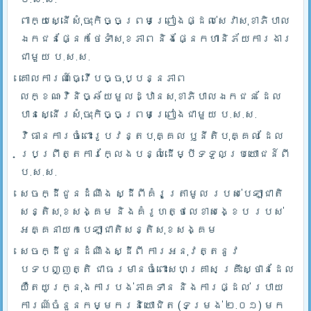
ពាក្យស្នើសុំចុះកិច្ចព្រមព្រៀងផ្ដល់សេវាសុខាភិបាល
ឯកជនផ្នែកថែទាំសុខភាព និងផ្នែកហានិភ័យការងារ
ជាមួយ ប.ស.ស.
គោលការណ៍ធ្វើបច្ចុប្បន្នភាព
លក្ខណៈវិនិច្ឆ័យមួលដ្ឋានសុខាភិបាលឯកជន ដែល
បានស្នើរសុំចុះកិច្ចព្រមព្រៀងជាមួយ ប.ស.ស.
វិធានការចំពោះរូបវន្តបុគ្គល ឫនីតិបុគ្គល ដែល
ប្រព្រឹត្តការក្លែងបន្លំដើម្បីទទួលប្រយោជន៍ពី
ប.ស.ស.
សេចក្ដីជូនដំណឹង ស្ដីពីគំរូត្រាមូល របស់បេឡាជាតិ
សន្តិសុខសង្គម និងគំរូហត្ថលេខាសង្ខេប របស់
អគ្គនាយកបេឡាជាតិសន្តិសុខសង្គម
សេចក្ដីជូនដំណឹងស្ដីពី ការអនុវត្តនូវ
បទបញ្ញត្តិ ជាធរមានចំពោះសហគ្រាស គ្រឹះស្ថានដែល
យឺតយូរក្នុងការបង់ភាគទាន និងការផ្ដល់ របាយ
ការណ៍ចំនួនកម្មករនិយោជិត (ទម្រង់ ២.០១) មក