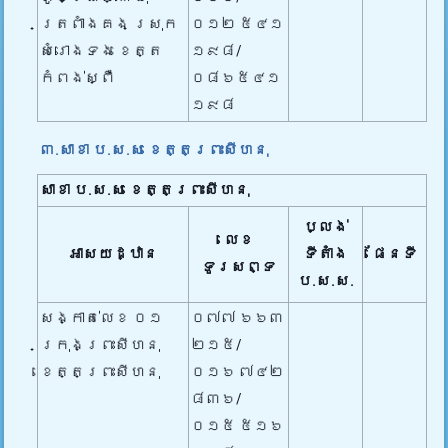
ត្រពាំងគង ស្រុក
០១២​ ៥៤១
សំរោងទង ខេត្ត
១៩៨/
កំពង់ស្ពឺ
០៨៦​៥៤១​
១៩៨
៣.សាខា ប.ស.ស ខេត្តព្រះសីហនុ
សាខា ប.ស.ស ខេត្តព្រះសីហនុ
ប្លង់
លេខ
អាសយដ្ឋាន
ទីតាំង
ផែនទី
ទូរសព្ទ
ប.ស.ស.
សង្កាត់លេខ ០១
០៧៧ ៦៦៣
ក្រុងព្រះសីហនុ
២១៥/
ខេត្តព្រះសីហនុ
០១៦ ៧៤២
៨៣៦/
០១៥ ៥១៦