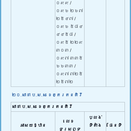
០៩៩ /
០៩៦ ២៦៧
២៥៤៧ /
០៩៦ ៥៨៤
៤៤៥៨ /​
០៩៥ ២២៩
៣០៣ /
០៩៧ ៣៣៥
៦៦៣៣ /​
០៩៧ ៧២៥
២៥៧២
២០.សាខា ប.ស.ស ខេត្តរតនគិរី
សាខា ប.ស.ស
ខេត្តរតនគិរី
ប្លង់
លេខ
អាសយដ្ឋាន
ទីតាំង
ផែនទី
ទូរសព្ទ