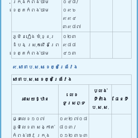
ក្រុងកំពង់ចាម
០៤៨/
ខេត្តកំពង់ចាម
០៩៦
៩៩៤
៣៩៨៧
ភូមិរវៀង ឃុំខ្នុរ
០២៣
ដំបង ស្រុកជើងព្រៃ
៩៨៨
ខេត្តកំពង់ចាម
៤១៣
៩.សាខា ប.ស.ស ខេត្តព្រៃវែង
សាខា ប.ស.ស
ខេត្តព្រៃវែង
ប្លង់
លេខ
អាសយដ្ឋាន
ទីតាំង
ផែនទី
ទូរសព្ទ
ប.ស.ស.
ផ្ទះលេខ១០៧
០៩២ ៧០៨
ភូមិលេខ៣ សង្កាត់
៨០៣ /
កំពង់លាវ ក្រុង
០១២ ៣៦៣