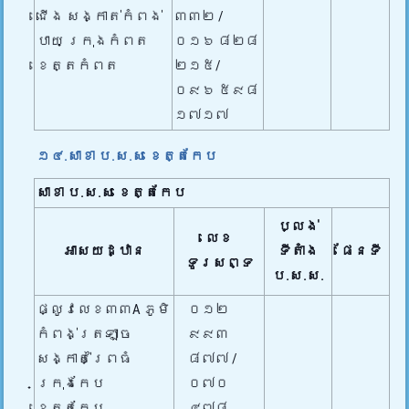
ជើង សង្កាត់កំពង់
៣៣២ /
បាយ ក្រុងកំពត
០១៦ ៨២៨
ខេត្តកំពត
២១៥/
០៩៦ ៥៩៨
១៧១៧
១៤.សាខា ប.ស.ស ខេត្តកែប
សាខា ប.ស.ស
ខេត្តកែប
ប្លង់
លេខ
អាសយដ្ឋាន
ទីតាំង
ផែនទី
ទូរសព្ទ
ប.ស.ស.
ផ្លូវលេខ៣៣A ភូមិ
០១២
កំពង់ត្រឡាច
៩៩៣
សង្កាត់ព្រៃធំ
៨៧៧ /
ក្រុងកែប
០៧០
ខេត្តកែប
៤៧៨