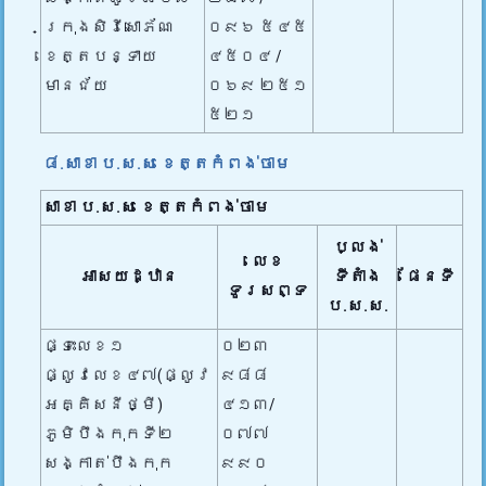
ក្រុងសិរីសោភ័ណ
០៩៦ ៥៤៥
ខេត្តបន្ទាយ
៤៥០៤ /
មានជ័យ
០៦៩ ២៥១
៥២១
៨.សាខា ប.ស.ស ខេត្តកំពង់ចាម
សាខា ប.ស.ស ខេត្តកំពង់ចាម
ប្លង់
លេខ
អាសយដ្ឋាន
ទីតាំង
ផែនទី
ទូរសព្ទ
ប.ស.ស.
ផ្ទះលេខ១
០២៣
ផ្លូវលេខ៤៧(ផ្លូវ
៩៨៨
អគ្គិសនីថ្មី)
៤១៣/
ភូមិបឹងកុកទី២
០៧៧
សង្កាត់បឹងកុក
៩៩០