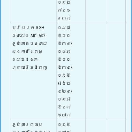
០៩២
៧៦៦
៣៣៧
បុរី មរកតSH
០៩៨
ផ្ទះលេខ A01-A02
៥០០
ភូមិគោគបន្ទាយ
៥៣៤/
សង្កាត់ព្រៃស
០៨៩
ខណ្ឌដង្កោ
៥០០
រាជធានីភ្នំពេញ
៥៣៤/
០១៥
៨៥២
៤២៤/
០៩៨
៥៦៧
៦៧៧
ភូមិតាព្រហ្ម
០១៥