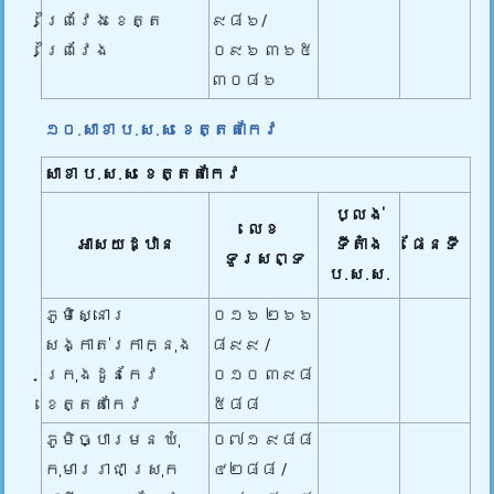
ព្រៃវែង ខេត្ត
៩៨៦/
ព្រៃវែង
០៩៦ ៣៦៥
៣០៨៦
១០.សាខា ប.ស.ស ខេត្តតាកែវ
សាខា ប.ស.ស
ខេត្តតាកែវ
ប្លង់
លេខ
អាសយដ្ឋាន
ទីតាំង
ផែនទី
ទូរសព្ទ
ប.ស.ស.
ភូមិស្នោរ
០១៦ ២៦៦
សង្កាត់រកាក្នុង
៨៩៩​ /
ក្រុងដូនកែវ
០១០ ៣៩៨
ខេត្តតាកែវ
៥៨៨
ភូមិច្បារមន ឃុំ
០៧១ ៩៨៨
កុមាររាជា ស្រុក
៤២៨៨ /