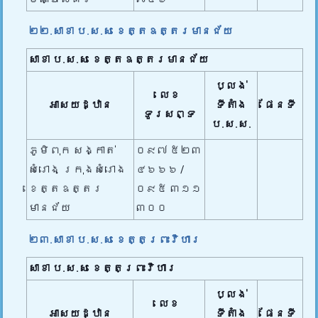
២២.សាខា ប.ស.ស ខេត្តឧត្តរមានជ័យ
សាខា ប.ស.ស
ខេត្តឧត្តរមានជ័យ
ប្លង់
លេខ
អាសយដ្ឋាន
ទីតាំង
ផែនទី
ទូរសព្ទ
ប.ស.ស.
ភូមិពុក សង្កាត់
០៩៧ ៥២៣
សំរោង ក្រុងសំរោង
៤៦៦៦ /
ខេត្តឧត្តរ
០៩៥ ៣១១
មានជ័យ
៣០០
២៣.សាខា ប.ស.ស ខេត្តព្រះវិហារ
សាខា ប.ស.ស
ខេត្តព្រះវិហារ
ប្លង់
លេខ
អាសយដ្ឋាន
ទីតាំង
ផែនទី