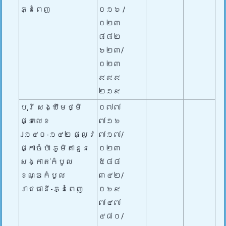
ភ្នំពេញ
០១៦ /
០២៣
៨៨២
៦២៣/
០២៣
៩៩៩
២១៩
បុរី សង្ឃឹមថ្មី
០៧៧
ផ្ទះលេខ
៧១៦
J១៤០-១៤២ ផ្លូវ
៧១៧/
ផ្កាចំប៉ា ភូមិតានួន
០២៣
សង្កាត់កំបូល
៥៨៨
ខណ្ឌកំបូល
៣៤២/
រាជធានី-ភ្នំពេញ
០៦៩
៧៤៧
៤៨០/