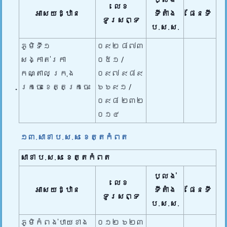
ប្លង់
លេខ
អាសយដ្ឋាន
ទីតាំង
ផែនទី
ទូរសព្ទ
ប.ស.ស.
ភូមិទី១
០៩២ ៨៧៣
សង្កាត់រកា
០៥១ /
កណ្តាល ក្រុង
០៩៧ ៩៨៩
ក្រចេះ ខេត្តក្រចេះ
៦៦៩១ /
០៩៨ ២៣២
០១៤
១៣.សាខា ប.ស.ស ខេត្តកំពត
សាខា ប.ស.ស
ខេត្តកំពត
ប្លង់
លេខ
អាសយដ្ឋាន
ទីតាំង
ផែនទី
ទូរសព្ទ
ប.ស.ស.
ភូមិកំពង់បាយខាង
០១២ ៦២៣