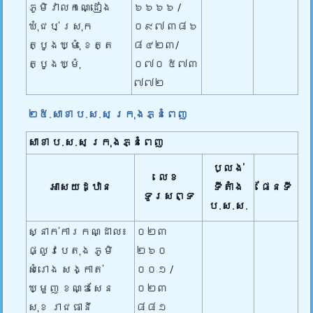
ភូមិវាលកណ្ដៀង
៦៦៦៦ /
ឃុំជប់ ស្រុក
០៩៧ ៣៨៦
ត្បូងឃ្មុំ ខេត្ត
៨៤២៣/
ត្បូងឃ្មុំ
០៧០ ៥៧៣
៧៧២
២៥.សាខា ប.ស.ស ក្រុងភ្នំពេញ
សាខា ប.ស.ស
ក្រុងភ្នំពេញ
ប្លង់
លេខ
អាសយដ្ឋាន
ទីតាំង
ផែនទី
ទូរសព្ទ
ប.ស.ស.
ស្នាក់ការកណ្ដាល៖
០២៣​
ផ្លូវបេតុង ភូមិ
២៦០
សំរោង សង្កាត់
០០១ /
ឃ្មួញ ខណ្ឌសែន
០២៣ ​
សុខ រាជធានី
៨៨១