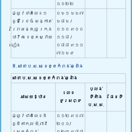
១១២២
ផ្លូវជាតិលេខ១
០៦១ ៦៦៧
ភូមិជ្រៃធំ សង្កាត់
៦៨៦ /
ព្រៃអង្គុញ ក្រុង
០១០ ៩០០
បាវិត ខេត្តស្វាយ
១១៨ /
រៀង
០៨៨ ៩១១
៧១៦៤
៥.សាខា ប.ស.ស ខេត្តកំពង់ឆ្នាំង
សាខា ប.ស.ស ខេត្តកំពង់ឆ្នាំង
ប្លង់
លេខ
អាសយដ្ឋាន
ទីតាំង
ផែនទី
ទូរសព្ទ
ប.ស.ស.
ផ្លូវជាតិលេខ៥
០១២ ៩០៧
ភូមិតាកុល ឃុំពានី
២០១/
ស្រុកកំពង់
០២៣ ៩៨៨