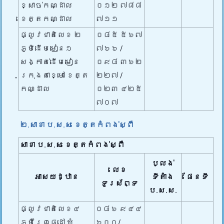
ខ្សាច់កណ្ដាល
០១២ ៧៨៨
ខេត្តកណ្ដាល
៧១១
ផ្លូវជាតិលេខ ២
០៨៥ ៥៦៧
ភូមិដើមមៀន១
៧៦៦ /
សង្កាត់ដើមមៀន
០៩៨ ៣៦២
ក្រុងតាខ្មៅ ខេត្ត
២២៧ /
កណ្ដាល
០២៣ ៤២៥
៧០៧
២.សាខា ប.ស.ស ខេត្តកំពង់ស្ពឺ
សាខា ប.ស.ស ខេត្តកំពង់ស្ពឺ
ប្លង់
លេខ
អាសយដ្ឋាន
ទីតាំង
ផែនទី
ទូរស័ព្ទ
ប.ស.ស.
ផ្លូវជាតិលេខ៤
០៨៦ ៩៤៤
ភូមិព្រៃផ្ដៅ ឃុំ
​៦០០​/