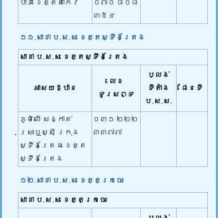
បាទី ខេត្តតាកែវ
០៧០ ៨០៨
៣៥៤
១១.សាខា ប.ស.ស ខេត្តស្ទឹងត្រែង
សាខា ប.ស.ស
ខេត្តស្ទឹងត្រែង
ប្លង់
លេខ
អាសយដ្ឋាន
ទីតាំង
ផែនទី
ទូរសព្ទ
ប.ស.ស.
ភូមិលើ សង្កាត់
០៣១​ ២២២
ស្រះឬស្សី ក្រុង
៣៣៧៧
ស្ទឹងត្រែង ខេត្ត
ស្ទឹងត្រែង
១២.សាខា ប.ស.ស ខេត្តក្រចេះ
សាខា ប.ស.ស
ខេត្តក្រចេះ