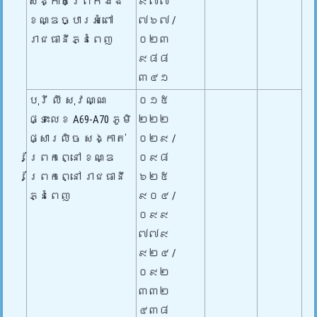
សង្កាត់ព្រែកឯង
៩៧៧
ខណ្ឌច្បារអំពៅ
៧៦៧ /
រាជធានីភ្នំពេញ
០២៣
៩៨៨
៣៤១
បុរី លី សុវណ្ណ
០១៥
ផ្ទះលេខ A69-A70 ភូមិ
២២២
ផ្សារលិច សង្កាត់
០២៩ /
ព្រែកព្នៅ ខណ្ឌ
០៩៨
ព្រែកព្នៅ រាជធានី
៦២៥
ភ្នំពេញ
៩០៤ /
០៩៩
៧៧៩
៩២៤ /
០៩២
៣៣២
៤៣៨