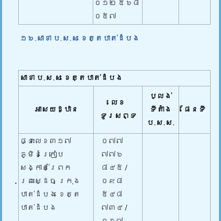
០១២ ៥៦៨
០៥៧
១៦.សាខា ប.ស.ស ខេត្តបាត់ដំបង
សាខា ប.ស.ស
ខេត្តបាត់ដំបង
ប្លង់
លេខ
អាសយដ្ឋាន
ទីតាំង
ផែនទី
ទូរសព្ទ
ប.ស.ស.
ផ្ទះលេខ៣១៧
០៧៧
ភូមិនំក្រៀប
៧៧៦
សង្កាត់ព្រែក
៨៤៥ /
ព្រះស្ដេច ក្រុង
០៩៨
បាត់ដំបង ខេត្ត
៥៤៨
បាត់ដំបង
៧៣៤ /