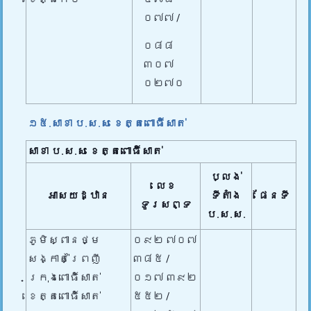
០៧៧ /
០៨៨
៣០៧
០២៧០
១៥.សាខា ប.ស.ស ខេត្តពោធិ៍សាត់
សាខា ប.ស.ស
ខេត្តពោធិ៍សាត់
ប្លង់
លេខ
អាសយដ្ឋាន
ទីតាំង
ផែនទី
ទូរសព្ទ
ប.ស.ស.
ភូមិស្ពានថ្ម
០៩២ ៧០៧
សង្កាត់ព្រៃញី
៣៨៥ /
ក្រុងពោធិ៍សាត់
០១៧ ៣៩២
ខេត្តពោធិ៍សាត់
៥៥២ /