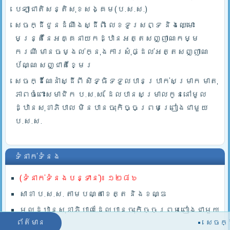
បេឡាជាតិសន្តិសុខសង្គម(ប.ស.ស.)
សេចក្ដីជូនដំណឹងស្ដីពី លេខទូរសព្ទ និងឈ្មោះ
មន្រ្តីនៃអគ្គនាយកដ្ឋានអត្តសញ្ញាណកម្ម
ករណី មានចម្ងល់ក្នុងការសុំផ្ដល់អត្តសញ្ញាណ
ប័ណ្ណ សញ្ជាតិខ្មែរ
សេចក្ដីណែនាំស្ដីពី សិទ្ធិទទួលបានប្រាក់សម្រាក មាតុ
ភាពចំពោះសមាជិក ប.ស.ស. ដែលបានសម្រាលកូននៅមូល
ដ្ឋានសុខាភិបាល មិនបានចុះកិច្ចព្រមព្រៀងជាមួយ
ប.ស.ស.
ទំនាក់ទំនង
(ទំនាក់ទំនងបន្ទាន់)៖ ១២៨៦
សាខា ប.ស.ស. តាមបណ្តាខេត្ត និងខណ្ឌ
មូលដ្ឋានសុខាភិបាលដែលបានចុះកិច្ចព្រមពៀងជាមួយ
ព័ត៌មាន
សេចក្ដីជ
ប.ស.ស.