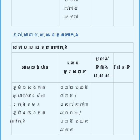
០១៧
៧៧៤
៩៤៧
១៧.សាខា ប.ស.ស ខេត្តកោះកុង
សាខា ប.ស.ស
ខេត្តកោះកុង​
ប្លង់
លេខ
អាសយដ្ឋាន
ទីតាំង
ផែនទី
ទូរសព្ទ
ប.ស.ស.
ភូមិ១ សង្កាត់
០១២ ៦២៥
ស្មាច់មានជ័យ
៨៥៥ /
ក្រុងខេមរ
០៩៧ ៩៧៣
ភូមិន្ទ ខេត្ត
៩០០៦ /
កោះកុង
០១៥ ៦២៩
៩៤៤