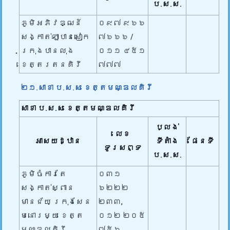
ប.ស.ស.
ភូមិអភិវឌ្ឍន៍
០៩៧ ៩៦៦
សង្កាត់ឡាបានសៀក
៧៦៦៦ /
ក្រុងបានលុង
០១១ ៤៥១
ខេត្តរតនគិរី
៧៧៧
២១.សាខា ប.ស.ស ខេត្តមណ្ឌលគិរី
សាខា ប.ស.ស
ខេត្តមណ្ឌលគិរី
ប្លង់
លេខ
អាសយដ្ឋាន
ទីតាំង
ផែនទី
ទូរសព្ទ
ប.ស.ស.
ភូមិចំការតែ
០៣១
សង្កាត់ស្ពាន
៦២២២
មានជ័យ ក្រុងសែន
២៣៣,
មនោរម្យ ខេត្ត
០១២ ២០៥​
មណ្ឌលគិរី
៧៥៦