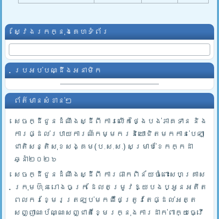
ស្វែងរកក្នុងគេហទំព័រ
ប្រអប់បណ្ដឹងអនាមិក
ព័ត៌មានសំខាន់ៗ
សេចក្ដីជូនដំណឹងស្ដីពី ការលើកថ្ងៃបង់ភាគទាន និង
ការផ្ដល់របាយការណ៍កម្មករនិយោជិតមកកាន់បេឡា
ជាតិសន្តិសុខសង្គម(ប.ស.ស.) សម្រាប់ខែកក្កដា
ឆ្នាំ២០២៦
សេចក្ដីជូនដំណឹងស្ដីពី ការផាកពិន័យចំពោះសហគ្រាស
ក្រុមហ៊ុន រោងចក្រ ដែលតម្រូវឱ្យបងប្អូនអតីត
ពលករខ្មែរត្រឡប់មកពីថៃត្រូវតែផ្ដល់អត្ត
សញ្ញាណប័ណ្ណសញ្ជាតិខ្មែរក្នុងការដាក់ពាក្យធ្វើ