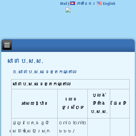
Mail
|
ភាសាខ្មែរ
English
សាខា ប.ស.ស.
១.សាខា ប.ស.ស ខេត្តកណ្តាល
សាខា ប.ស.ស ខេត្តកណ្តាល
ប្លង់
លេខ
អាសយដ្ឋាន
ទីតាំង
ផែនទី
ទូរស័ព្ទ
ប.ស.ស.
ផ្លូវបេតុង ភូមិ
០៧០ ២៧២
សេដា ឃុំសេដា ស្រុក
៦៦៦ /