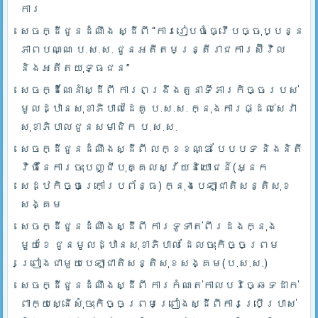
ការ
សេចក្ដីជូនដំណឹង ស្ដីពី “ការរៀបចំធ្វើបច្ចុប្បន្ន
ភាពបណ្ណ ប.ស.ស. ជូនអតីតមន្ត្រីរាជការស៊ីវិល
និងអតីតយុទ្ធជន”
សេចក្ដីណែនាំស្ដីពី ការពង្រឹងតួនាទីភារកិច្ចរបស់
មូលដ្ឋានសុខាភិបាលដៃគូ ប.­ស.ស. ក្នុងការផ្ដល់សេវា
សុខាភិបាលជូនសមាជិក ប.ស.ស.
សេចក្ដីជូនដំណឹងស្ដីពី លក្ខខណ្ឌ បែបបទ និងនិតី
វិធីនៃការចុះបញ្ជីបុគ្គលស្វ័យនិយោជន៍(អ្នក
សេដ្ឋកិច្ចក្រៅប្រព័ន្ធ) ក្នុងបេឡាជាតិសន្តិសុខ
សង្គម
សេចក្ដីជូនដំណឹងស្ដីពី ការទូទាត់ពីរដងក្នុង
មួយខែ ជូនមូលដ្ឋានសុខាភិបាល ដែលចុះកិច្ចព្រម
ព្រៀងជាមួយបេឡាជាតិសន្តិសុខសង្គម(ប.ស.ស.)
សេចក្ដីជូនដំណឹងស្ដីពី ការកំណត់កាលបរិច្ឆេទដាក់
ពាក្យស្នើសុំចុះកិច្ចព្រមព្រៀងស្ដីពីការប្រើប្រាស់