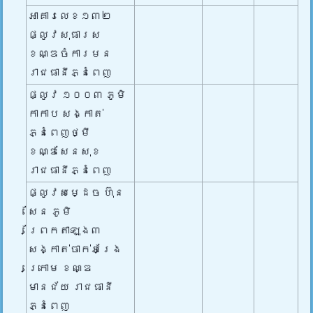
អាគារលេខ១៣២
ផ្លូវសុធារស
ខណ្ឌចំការមន
រាជធានីភ្នំពេញ
ផ្លូវ ១០០៣ ភូមិ
កាកាប សង្កាត់
ភ្នំពេញថ្មី
ខណ្ឌសែនសុខ
រាជធានីភ្នំពេញ
ផ្លូវសម្ដេច ហ៊ុន
សែន ភូមិ
ព្រែកតាឡុង៣
សង្កាត់ចាក់អង្រែ
ក្រោម ខណ្ឌ
មានជ័យ រាជធានី
ភ្នំពេញ