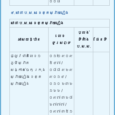
០០៨
៤.សាខា ប.ស.ស ខេត្តស្វាយរៀង
សាខា ប.ស.ស
ខេត្តស្វាយរៀង
ប្លង់
លេខ
អាសយដ្ឋាន
ទីតាំង
ផែនទី
ទូរសព្ទ
ប.ស.ស.
ផ្លូវជាតិលេខ១
០១២ ៩០៩​
ភូមិស្វាត
៥៤៧ /
សង្កាត់ចេក ក្រុង
០៨៨ ៩៦៩
ស្វាយរៀង ខេត្ត
៩០​១៤ /
ស្វាយរៀង
០១០ ៦៣៦
១៦៦ /
០៩៧ ៣៦៨​
៦៧៧៧ /​
០៩៧ ៣៥១