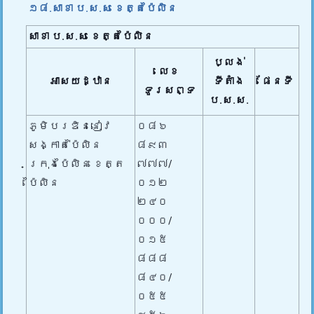
១៨.សាខា ប.ស.ស ខេត្តប៉ៃលិន
សាខា ប.ស.ស
ខេត្តប៉ៃលិន
ប្លង់
លេខ
អាសយដ្ឋាន
ទីតាំង
ផែនទី
ទូរសព្ទ
ប.ស.ស.
ភូមិបរឌិននៀវ
០៨៦
សង្កាត់ប៉ៃលិន
៨៩៣
ក្រុងប៉ៃលិន ខេត្ត
៧៧៧/
ប៉ៃលិន
០១២
២៤០
០០០/
០១៥
៨៨៨
៨៤០/
០៥៥