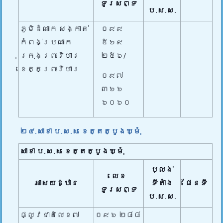
ទូរសព្ទ
ប.ស.ស.
ភូមិដំណាក់ សង្កាត់
០៩៩
កំពង់ប្រណាក
៥៦៩
ក្រុងព្រះវិហារ
២៥៦/
ខេត្តព្រះវិហារ
០៩៧
៣៦៦
៦០៦០
២៤.សាខា ប.ស.ស ខេត្តត្បូងឃ្មុំ
សាខា ប.ស.ស
ខេត្តត្បូងឃ្មុំ
ប្លង់
លេខ
អាសយដ្ឋាន
ទីតាំង
ផែនទី
ទូរសព្ទ
ប.ស.ស.
ផ្លូវជាតិលេខ៧
០៩៦ ២៨៨