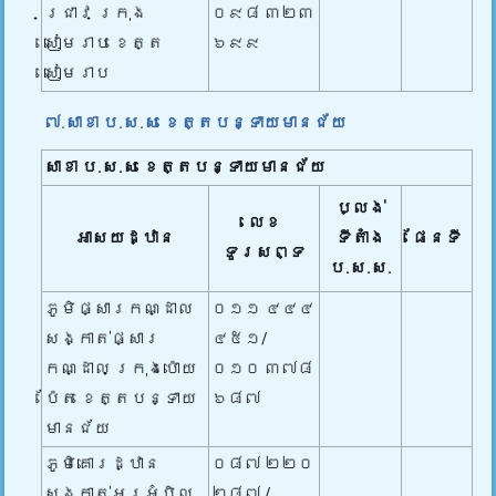
ជ្រាវ ក្រុង
០៩៨ ៣២៣
សៀមរាប ខេត្ត
៦៩៩
សៀមរាប
៧.សាខា ប.ស.ស ខេត្តបន្ទាយមានជ័យ
សាខា ប.ស.ស ខេត្តបន្ទាយមានជ័យ
ប្លង់
លេខ
អាសយដ្ឋាន
ទីតាំង
ផែនទី
ទូរសព្ទ
ប.ស.ស.
ភូមិផ្សារកណ្ដាល
០១១ ៤៤៤
សង្កាត់ផ្សារ
៤៥១/
កណ្ដាល ក្រុងប៉ោយ
០១០ ៣៧៨
ប៉ែត ខេត្តបន្ទាយ
៦៨៧
មានជ័យ
ភូមិគោរដ្ឋាន
០៨៧ ២២០
សង្កាត់អូរអំបិល
២៨៧ /