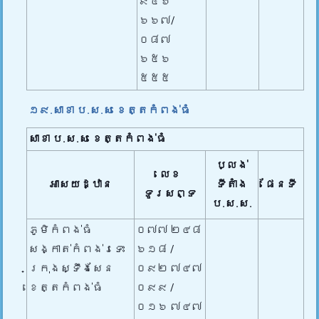
៩៥៦
៦៦៧​/
០៨៧
៦៥៦​
៥៥៥
១៩.សាខា ប.ស.ស ខេត្តកំពង់ធំ
សាខា ប.ស.ស
ខេត្តកំពង់ធំ
ប្លង់
លេខ
អាសយដ្ឋាន
ទីតាំង
ផែនទី
ទូរសព្ទ
ប.ស.ស.
ភូមិកំពង់ធំ
០៧៧ ២៤៨
សង្កាត់កំពង់រទេះ
៦១៨ /
ក្រុងស្ទឹងសែន
០៩២ ៧៤៧
ខេត្តកំពង់ធំ
០៩៩ /
០១៦ ៧៤៧