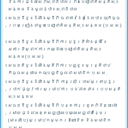
និងការផ្ដល់សេវាសុខាភិបាលរវាងបេឡាជាតិសន្តិសុខ
សង្គម និងមូលដ្ឋានសុខាភិបាល
សេចក្ដីជូនដំណឹងស្ដីពី ធនាគារដៃគូដែលបានចុះកិច្ច
ព្រមព្រៀងជាមួយបេឡាជាតិសន្តិសុខសង្គម (ប.ស.ស.)
សេចក្ដីជូនដំណឹងស្ដីពីការប្ដូរទីតាំងថ្មី នៃ
អគារទីស្នាក់ការកណ្ដាលបេឡាជាតិសន្តិសុខ
សង្គម(ប.ស.ស.)
សេចក្តីជូនដំណឹងស្តីពីការបញ្ជូនមន្រ្តីជាប់
កិច្ចសន្យាមកចុះបញ្ជីចូលជា សមាជិក ប.ស.ស.
សេចក្ដីជូនដំណឹងស្ដីពី ការប្រើប្រាស់អត្រាប្ដូរ
ប្រាក់ ផ្លូវការសម្រាប់ការ បង់ភាគទានរបបសន្តិ
សុខសង្គម
សេចក្ដីជូនដំណឹងស្ដីពី បន្តការត្រួតពិនិត្យ ដោះ
ស្រាយ ផ្ដល់អត្តសញ្ញាណបណ្ណសញ្ជាតិខ្មែរ
(មានឈីប) សម្រាប់កម្មករនិយោជិត និងសមាជិក
ប.ស.ស.