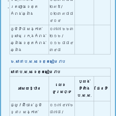
ត្រឡាច ខេត្ត
២៩៥/
កំពង់ឆ្នាំង
០២៣ ៩៨៨
៤០៤
ភូមិទី៨ សង្កាត់
០៧៧ ៦៦៣
ខ្សាម ក្រុងកំពង់
២១៦ /
ឆ្នាំង ខេត្តកំពង់
០១៦ ៨៨៤
ឆ្នាំង
៣៤៨
៦.សាខា ប.ស.ស ខេត្តសៀមរាប
សាខា ប.ស.ស
ខេត្តសៀមរាប
ប្លង់
លេខ
អាសយដ្ឋាន
ទីតាំង
ផែនទី
ទូរសព្ទ
ប.ស.ស.
ផ្លូវស៊ីចាន់ ភូមិ
០១៧ ៤៧៦​
ខ្នារ សង្កាត់
៨៧៨ /