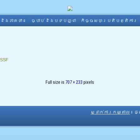
ា និងភាគទាន
ច្បាប់ និងបទបញ្ជា
កិច្ចសហប្រតិបត្តិការ
SSF
Full size is
707 × 233
pixels
ស្នាក់ការកណ្តាល
៖ ផ