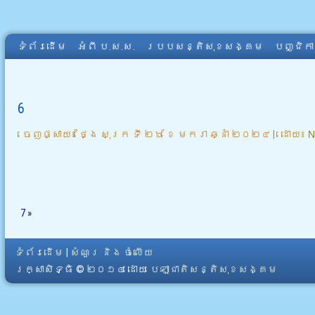
ទំព័រដើម
អំពី​ ប.ស.ស.
របបសន្តិសុខសង្គម
បញ្ជិក
6
ចេញផ្សាយ៖
ថ្ងៃ សុក្រ ទី ២៦ ខែ មករា ឆ្នាំ ២០២៤
|
ដោយ៖
N
7
»
ទំព័រដើម
|
សំណួរ និង ចំលើយ
រក្សាសិទ្ធិ © ២០១៤ ដោយ​
បេឡាជាតិសន្តិសុខសង្គម