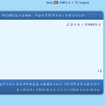
Mail
|
ភាសាខ្មែរ
English
ការបោះពុម្ភផ្សាយ
កម្មវិធី និងទម្រង់បែបបទ
←
ផ្នែកប្រាក់សោធន
«
5
្លូវបេតុង សង្កាត់ឃ្មួញ ខណ្ឌសែនសុខ រាជធានីភ្នំពេញ។ លេខ
ទូរស័ព្ទ ៖ ០២៣ ២៦០ ០០១ / ០២៣ ៩៩៩ ២១៩