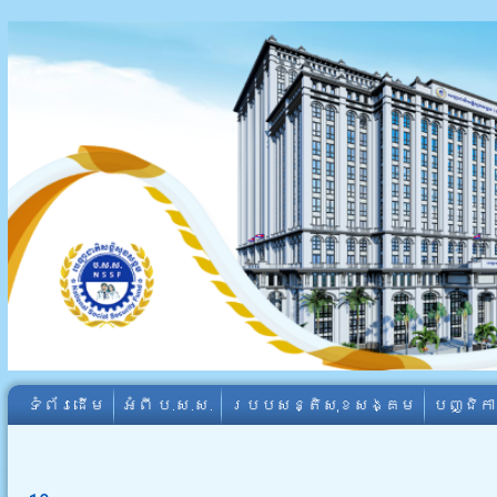
ទំព័រដើម
អំពី​ ប.ស.ស.
របបសន្តិសុខសង្គម
បញ្ជិក