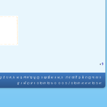
«
9
្លូវបេតុង សង្កាត់ឃ្មួញ ខណ្ឌសែនសុខ រាជធានីភ្នំពេញ។ លេខ
ទូរស័ព្ទ ៖ ០២៣ ២៦០ ០០១ / ០២៣ ៩៩៩ ២១៩