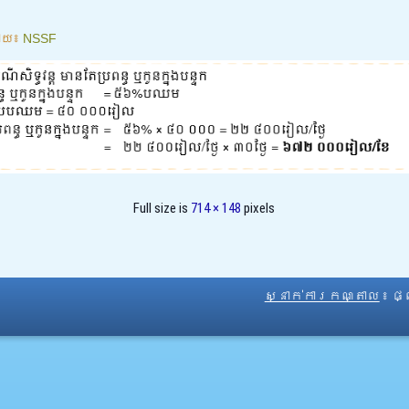
ោយ៖
NSSF
Full size is
714 × 148
pixels
ស្នាក់ការកណ្តាល
៖ ផ