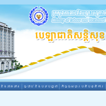
ា និងភាគទាន
ច្បាប់ និងបទបញ្ជា
កិច្ចសហប្រតិបត្តិការ