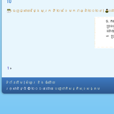
10
ចេញផ្សាយ៖
ថ្ងៃ សុក្រ ទី ២៦ ខែ មករា ឆ្នាំ ២០២៤
|
ដ
1
»
ទំព័រដើម
|
សំណួរ និង ចំលើយ
រក្សាសិទ្ធិ © ២០១៤ ដោយ​
បេឡាជាតិសន្តិសុខសង្គម