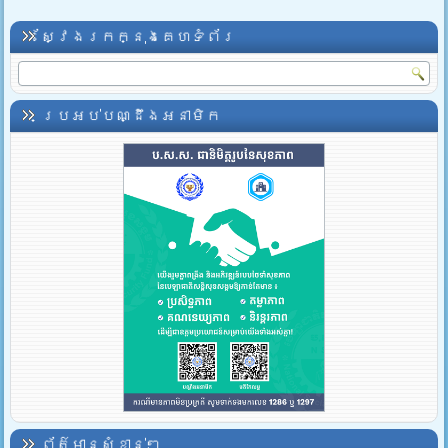
ស្វែងរកក្នុងគេហទំព័រ
ប្រអប់បណ្ដឹងអនាមិក
ព័ត៌មានសំខាន់ៗ