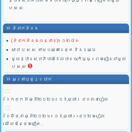
ដ្ឋានសុខាភិបាល មិនបានចុះកិច្ចព្រមព្រៀងជាមួយ
ប.ស.ស.
ទំនាក់ទំនង
(ទំនាក់ទំនងបន្ទាន់)៖ ១២៨៦
សាខា ប.ស.ស. តាមបណ្តាខេត្ត និងខណ្ឌ
មូលដ្ឋានសុខាភិបាលដែលបានចុះកិច្ចព្រមពៀងជាមួយ
ប.ស.ស.
អត្រាប្តូរប្រាក់
ខែកក្កដា ឆ្នាំ២០២៦៖ ១ដុល្លារ ៤០៣៤រៀល
ខែមិថុនា ឆ្នាំ២០២៦៖ ១ដុល្លារ=៤០២៦រៀល
មើលបន្ថែមទៀត...