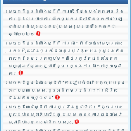
សេចក្ដីជូនដំណឹងស្ដីពី ការលើកថ្ងៃបង់ភាគទាន និង
ការផ្ដល់របាយការណ៍កម្មករនិយោជិតមកកាន់បេឡា
ជាតិសន្តិសុខសង្គម(ប.ស.ស.) សម្រាប់ខែកក្កដា
ឆ្នាំ២០២៦
សេចក្ដីជូនដំណឹងស្ដីពី ការផាកពិន័យចំពោះសហគ្រាស
ក្រុមហ៊ុន រោងចក្រ ដែលតម្រូវឱ្យបងប្អូនអតីត
ពលករខ្មែរត្រឡប់មកពីថៃត្រូវតែផ្ដល់អត្ត
សញ្ញាណប័ណ្ណសញ្ជាតិខ្មែរក្នុងការដាក់ពាក្យធ្វើ
ការ
សេចក្ដីជូនដំណឹង ស្ដីពី “ការរៀបចំធ្វើបច្ចុប្បន្ន
ភាពបណ្ណ ប.ស.ស. ជូនអតីតមន្ត្រីរាជការស៊ីវិល
និងអតីតយុទ្ធជន”
សេចក្ដីណែនាំស្ដីពី ការពង្រឹងតួនាទីភារកិច្ចរបស់
មូលដ្ឋានសុខាភិបាលដៃគូ ប.­ស.ស. ក្នុងការផ្ដល់សេវា
សុខាភិបាលជូនសមាជិក ប.ស.ស.