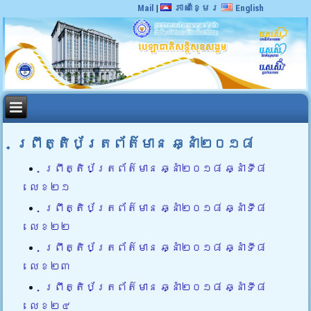
Mail
|
ភាសាខ្មែរ
English
ព្រឹត្តិប័ត្រព័ត៌មាន ឆ្នាំ២០១៨
ព្រឹត្តិប័ត្រព័ត៌មាន ឆ្នាំ២០១៨ ឆ្នាំទី៨
លេខ២១
ព្រឹត្តិប័ត្រព័ត៌មាន ឆ្នាំ២០១៨ ឆ្នាំទី៨
លេខ២២
ព្រឹត្តិប័ត្រព័ត៌មាន ឆ្នាំ២០១៨ ឆ្នាំទី៨
លេខ២៣
ព្រឹត្តិប័ត្រព័ត៌មាន ឆ្នាំ២០១៨ ឆ្នាំទី៨
លេខ២៤