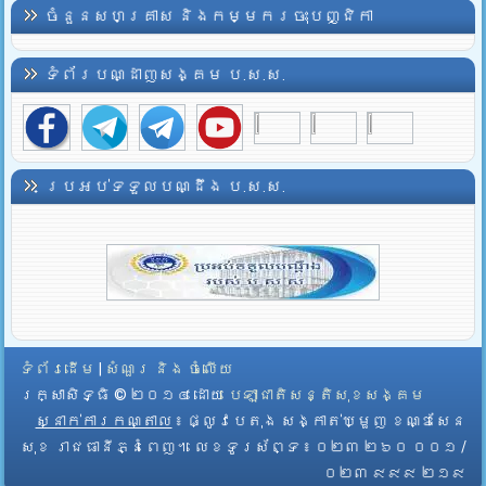
ចំនួនសហគ្រាស និងកម្មករចុះបញ្ជិកា
ទំព័របណ្ដាញសង្គម ប.ស.ស.
ប្រអប់ទទួលបណ្ដឹង ប.ស.ស.
ទំព័រដើម
|
សំណួរ និង ចំលើយ
រក្សាសិទ្ធិ © ២០១៤ ដោយ​
បេឡាជាតិសន្តិសុខសង្គម
ស្នាក់ការកណ្តាល
៖ ផ្លូវបេតុង សង្កាត់ឃ្មួញ ខណ្ឌសែន
សុខ រាជធានីភ្នំពេញ។ លេខទូរស័ព្ទ ៖ ០២៣ ២៦០ ០០១ /
០២៣ ៩៩៩ ២១៩