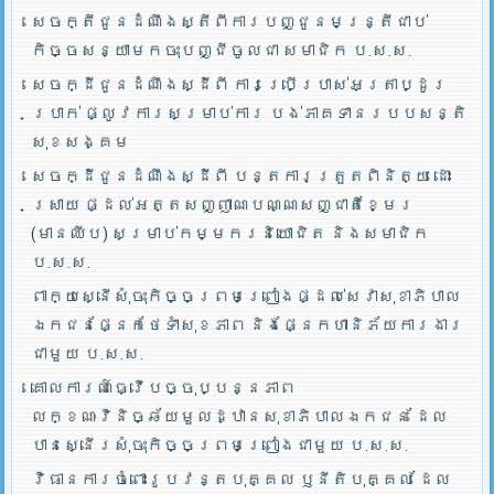
សេចក្តីជូនដំណឹងស្តីពីការបញ្ជូនមន្រ្តីជាប់
កិច្ចសន្យាមកចុះបញ្ជីចូលជា សមាជិក ប.ស.ស.
សេចក្ដីជូនដំណឹងស្ដីពី ការប្រើប្រាស់អត្រាប្ដូរ
ប្រាក់ ផ្លូវការសម្រាប់ការ បង់ភាគទានរបបសន្តិ
សុខសង្គម
សេចក្ដីជូនដំណឹងស្ដីពី បន្តការត្រួតពិនិត្យ ដោះ
ស្រាយ ផ្ដល់អត្តសញ្ញាណបណ្ណសញ្ជាតិខ្មែរ
(មានឈីប) សម្រាប់កម្មករនិយោជិត និងសមាជិក
ប.ស.ស.
ពាក្យស្នើសុំចុះកិច្ចព្រមព្រៀងផ្ដល់សេវាសុខាភិបាល
ឯកជនផ្នែកថែទាំសុខភាព និងផ្នែកហានិភ័យការងារ
ជាមួយ ប.ស.ស.
គោលការណ៍ធ្វើបច្ចុប្បន្នភាព
លក្ខណៈវិនិច្ឆ័យមួលដ្ឋានសុខាភិបាលឯកជន ដែល
បានស្នើរសុំចុះកិច្ចព្រមព្រៀងជាមួយ ប.ស.ស.
វិធានការចំពោះរូបវន្តបុគ្គល ឫនីតិបុគ្គល ដែល