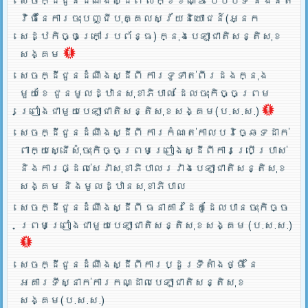
សេចក្ដីជូនដំណឹងស្ដីពី លក្ខខណ្ឌ បែបបទ និងនិតី
វិធីនៃការចុះបញ្ជីបុគ្គលស្វ័យនិយោជន៍(អ្នក
សេដ្ឋកិច្ចក្រៅប្រព័ន្ធ) ក្នុងបេឡាជាតិសន្តិសុខ
សង្គម
សេចក្ដីជូនដំណឹងស្ដីពី ការទូទាត់ពីរដងក្នុង
មួយខែ ជូនមូលដ្ឋានសុខាភិបាល ដែលចុះកិច្ចព្រម
ព្រៀងជាមួយបេឡាជាតិសន្តិសុខសង្គម(ប.ស.ស.)
សេចក្ដីជូនដំណឹងស្ដីពី ការកំណត់កាលបរិច្ឆេទដាក់
ពាក្យស្នើសុំចុះកិច្ចព្រមព្រៀងស្ដីពីការប្រើប្រាស់
និងការផ្ដល់សេវាសុខាភិបាលរវាងបេឡាជាតិសន្តិសុខ
សង្គម និងមូលដ្ឋានសុខាភិបាល
សេចក្ដីជូនដំណឹងស្ដីពី ធនាគារដៃគូដែលបានចុះកិច្ច
ព្រមព្រៀងជាមួយបេឡាជាតិសន្តិសុខសង្គម (ប.ស.ស.)
សេចក្ដីជូនដំណឹងស្ដីពីការប្ដូរទីតាំងថ្មី នៃ
អគារទីស្នាក់ការកណ្ដាលបេឡាជាតិសន្តិសុខ
សង្គម(ប.ស.ស.)