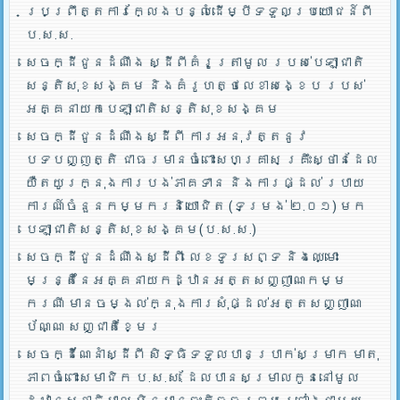
ប្រព្រឹត្តការក្លែងបន្លំដើម្បីទទួលប្រយោជន៍ពី
ប.ស.ស.
សេចក្ដីជូនដំណឹង ស្ដីពីគំរូត្រាមូល របស់បេឡាជាតិ
សន្តិសុខសង្គម និងគំរូហត្ថលេខាសង្ខេប របស់
អគ្គនាយកបេឡាជាតិសន្តិសុខសង្គម
សេចក្ដីជូនដំណឹងស្ដីពី ការអនុវត្តនូវ
បទបញ្ញត្តិ ជាធរមានចំពោះសហគ្រាស គ្រឹះស្ថានដែល
យឺតយូរក្នុងការបង់ភាគទាន និងការផ្ដល់ របាយ
ការណ៍ចំនួនកម្មករនិយោជិត (ទម្រង់ ២.០១) មក
បេឡាជាតិសន្តិសុខសង្គម(ប.ស.ស.)
សេចក្ដីជូនដំណឹងស្ដីពី លេខទូរសព្ទ និងឈ្មោះ
មន្រ្តីនៃអគ្គនាយកដ្ឋានអត្តសញ្ញាណកម្ម
ករណី មានចម្ងល់ក្នុងការសុំផ្ដល់អត្តសញ្ញាណ
ប័ណ្ណ សញ្ជាតិខ្មែរ
សេចក្ដីណែនាំស្ដីពី សិទ្ធិទទួលបានប្រាក់សម្រាក មាតុ
ភាពចំពោះសមាជិក ប.ស.ស. ដែលបានសម្រាលកូននៅមូល