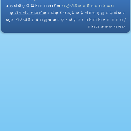
រក្សាសិទ្ធិ © ២០១៤ ដោយ​
បេឡាជាតិសន្តិសុខសង្គម
ស្នាក់ការកណ្តាល
៖ ផ្លូវបេតុង សង្កាត់ឃ្មួញ ខណ្ឌសែន
សុខ រាជធានីភ្នំពេញ។ លេខទូរស័ព្ទ ៖ ០២៣ ២៦០ ០០១ /
០២៣ ៩៩៩ ២១៩