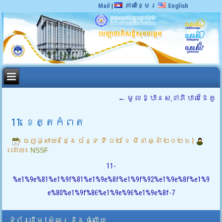
Mail
|
ភាសាខ្មែរ
English
←
មូលដ្ឋានសុខាភិបាលដៃគូ
11. ខេត្តកំពត
ចេញផ្សាយ៖
ថ្ងៃ ច័ន្ទ ទី ០២ ខែ មីនា ឆ្នាំ ២០២៦
|
ដោយ៖
NSSF
11-
%e1%9e%81%e1%9f%81%e1%9e%8f%e1%9f%92%e1%9e%8f%e1%9
e%80%e1%9f%86%e1%9e%96%e1%9e%8f-7
ទំព័រដើម
|
សំណួរ និង ចំលើយ