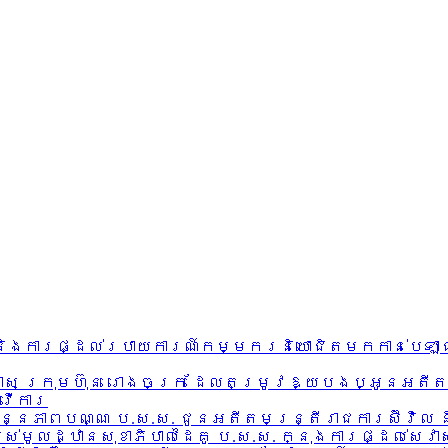
ន និងការផ្ដល់របាយការណ៍កម្មករនិយោជិតមកកាន់បេឡាជ
ហគ្រាស ក្រុមហ៊ុន រោងចក្រ ដែលតម្រូវឱ្យបងប្អូនអ
្វើការ
ប្បន្នភាពបណ្ណ ប.ស.ស. ជូនអតីតមន្ត្រីរាជការស៊ីវិ
បស់មូលដ្ឋានសុខាភិបាលដៃគូ ប.­ស.ស. ក្នុងការផ្ដល់សេវ