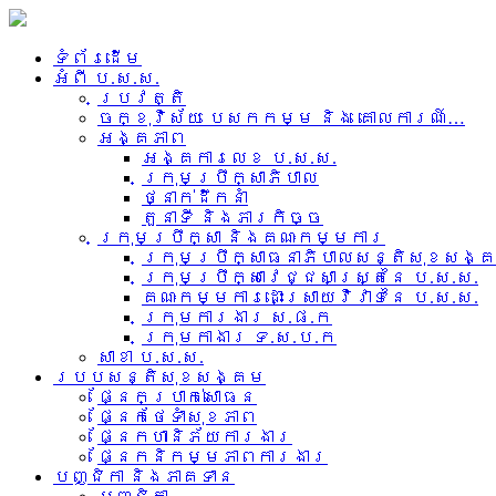
ទំព័រដើម
អំពី​ ប.ស.ស.
ប្រវត្តិ
ចក្ខុវិស័យ បេសកកម្ម និង គោលការណ៍…
អង្គភាព
អង្គការលេខ ប.ស.ស.
ក្រុមប្រឹក្សាភិបាល
ថ្នាក់ដឹកនាំ
តួនាទី និងភារកិច្ច
ក្រុមប្រឹក្សា និងគណៈកម្មការ
ក្រុមប្រឹក្សាធនាភិបាលសន្តិសុខសង្
ក្រុមប្រឹក្សាវេជ្ជសាស្រ្តនៃ ប.ស.ស.
គណៈកម្មការដោះស្រាយវិវាទនៃ ប.ស.ស.
ក្រុមការងារ​ ស.ផ.ក
ក្រុមកាងារ ទ.ស.ប.ក
សាខា ប.ស.ស.
របបសន្តិសុខសង្គម
ផ្នែកប្រាក់សោធន
ផ្នែកថែទាំសុខភាព
ផ្នែកហានិភ័យការងារ
ផ្នែកនិកម្មភាពការងារ
បញ្ជិកា និងភាគទាន