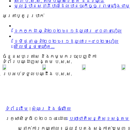
សាខា ប.ស.ស. តាមបណ្តាខេត្ត និងខណ្ឌ
មូលដ្ឋានសុខាភិបាលដែលបានចុះកិច្ចព្រមពៀងជាម
អត្រាប្តូរប្រាក់
ខែកក្កដា ឆ្នាំ២០២៦៖ ១ដុល្លារ ៤០៣៤រៀល
ខែមិថុនា ឆ្នាំ២០២៦៖ ១ដុល្លារ=៤០២៦រៀល
មើលបន្ថែមទៀត...
ចំនួនសហគ្រាស និងកម្មករចុះបញ្ជិកា
ទំព័របណ្ដាញសង្គម ប.ស.ស.
ប្រអប់ទទួលបណ្ដឹង ប.ស.ស.
ទំព័រដើម
|
សំណួរ និង ចំលើយ
រក្សាសិទ្ធិ © ២០១៤ ដោយ​
បេឡាជាតិសន្តិសុខសង្គម
ស្នាក់ការកណ្តាល
៖ ផ្លូវបេតុង សង្កាត់ឃ្មួញ