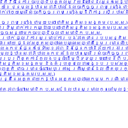
តីវិធីនៃការចុះបញ្ជីបុគ្គលស្វ័យនិយោជន៍(អ្នកសេដ្ឋ
ួយខែ ជូនមូលដ្ឋានសុខាភិបាល ដែលចុះកិច្ចព្រមព្រៀងជ
ក់ពាក្យស្នើសុំចុះកិច្ចព្រមព្រៀងស្ដីពីការប្រើប្រាស
ិច្ចព្រមព្រៀងជាមួយបេឡាជាតិសន្តិសុខសង្គម (ប.ស.ស.)
អគារទីស្នាក់ការកណ្ដាលបេឡាជាតិសន្តិសុខសង្គម(ប.ស.ស
ិច្ចសន្យាមកចុះបញ្ជីចូលជា សមាជិក ប.ស.ស.
្ដូរប្រាក់ ផ្លូវការសម្រាប់ការ បង់ភាគទានរបបសន្តិ
 ដោះស្រាយ ផ្ដល់អត្តសញ្ញាណបណ្ណសញ្ជាតិខ្មែរ (មានឈ
ភិបាលឯកជនផ្នែកថែទាំសុខភាព និងផ្នែកហានិភ័យការងារជ
មួលដ្ឋានសុខាភិបាលឯកជន ដែលបានស្នើរសុំចុះកិច្ចព្
លប្រព្រឹត្តការក្លែងបន្លំដើម្បីទទួលប្រយោជន៍ពី ប
ាជាតិសន្តិសុខសង្គម និងគំរូហត្ថលេខាសង្ខេប របស់អ
ញត្តិ ជាធរមានចំពោះសហគ្រាស គ្រឹះស្ថានដែល យឺតយូរ
ន្តិសុខសង្គម(ប.ស.ស.)
ះ មន្រ្តីនៃអគ្គនាយកដ្ឋានអត្តសញ្ញាណកម្ម ករណី មា
ក មាតុភាពចំពោះសមាជិក ប.ស.ស. ដែលបានសម្រាលកូននៅមូលដ