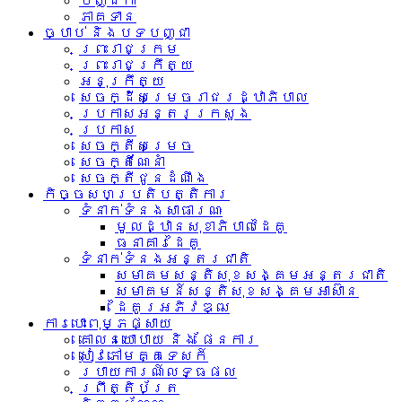
បញ្ជិកា
ភាគទាន
ច្បាប់ និងបទបញ្ជា
ព្រះរាជក្រម
ព្រះរាជក្រឹត្យ
អនុក្រឹត្យ
សេចក្ដីសម្រេចរាជរដ្ឋាភិបាល
ប្រកាសអន្តរក្រសួង
ប្រកាស
សេចក្តីសម្រេច
សេចក្តីណែនាំ
សេចក្តីជូនដំណឹង
កិច្ចសហប្រតិបត្តិការ
ទំនាក់ទំនង​សាធារណៈ
មូលដ្ឋានសុខាភិបាលដៃគូ
ធនាគារដៃគូ
ទំនាក់​ទំនង​អន្តរ​ជាតិ
សមាគមសន្តិសុខសង្គមអន្តរជាតិ
សមាគមន៍សន្តិសុខសង្គមអាស៊ាន​
ដៃគូរអភិវឌ្ឍ
ការបោះពុម្ភផ្សាយ
គោលនយោបាយ និង ផែនការ
សៀវភៅមគ្គទេសក៍
របាយការណ៍លទ្ធផល
ព្រឹត្តិប័ត្រ