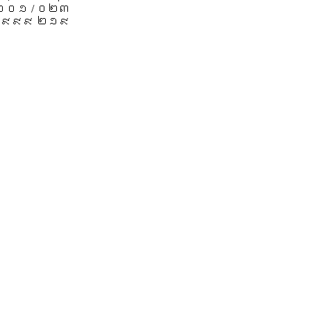
 ០០១ / ០២៣
៩៩៩ ២១៩