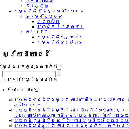
ខិត្តប័ណ្ណ
វីដេអូ Clip
កម្មវិធី និងទម្រង់បែបបទ
ទម្រង់បែបបទ
តាវកាលិក
បញ្ជិកា និងភាគទាន
កម្មវិធី
កម្មវិធីកុំព្យូទ័រ
កម្មវិធីទូរស័ព្ទ
ស្វ័យនិយោជន៍
ស្វែងរកក្នុងគេហទំព័រ
ប្រអប់បណ្ដឹងអនាមិក
ព័ត៌មានសំខាន់ៗ
សេចក្ដីជូនដំណឹងស្ដីពី ការលើកថ្ងៃបង់ភាគទា
ឆ្នាំ២០២៦
សេចក្ដីជូនដំណឹងស្ដីពី ការផាកពិន័យចំពោះស
សញ្ញាណប័ណ្ណសញ្ជាតិខ្មែរក្នុងការដាក់ពាក្យធ
សេចក្ដីជូនដំណឹង ស្ដីពី “ការរៀបចំធ្វើបច្ចុ
សេចក្ដីណែនាំស្ដីពី ការពង្រឹងតួនាទីភារកិច្ចរ