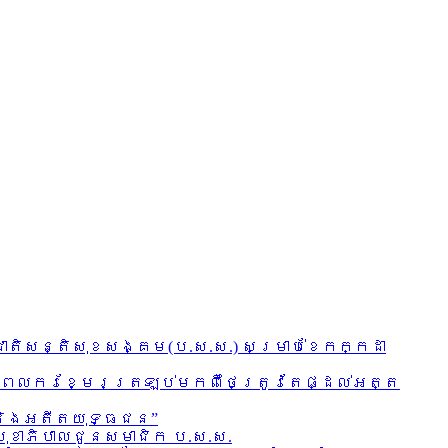
ាតិសន្តិសុខសង្គម(ប.ស.ស.) សម្រាប់ខែកក្កដា
តីតពលករខ្មែរត្រឡប់មកពីថៃត្រូវតែផ្ដល់អត្ត
ល និងអតីតយុទ្ធជន”
ាសុខាភិបាលជូនសមាជិក ប.ស.ស.