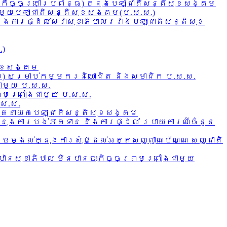
កិច្ចក្រៅប្រព័ន្ធ) ក្នុងបេឡាជាតិសន្តិសុខសង្គម
ាមួយបេឡាជាតិសន្តិសុខសង្គម(ប.ស.ស.)
់និងការផ្ដល់សេវាសុខាភិបាលរវាងបេឡាជាតិសន្តិសុខ
.)
សុខសង្គម
ីប) សម្រាប់កម្មករនិយោជិត និងសមាជិក ប.ស.ស.
ាមួយ ប.ស.ស.
រមព្រៀងជាមួយ ប.ស.ស.
.ស.ស.
គ្គនាយកបេឡាជាតិសន្តិសុខសង្គម
ក្នុងការបង់ភាគទាន និងការផ្ដល់ របាយការណ៍ចំនួន
នចម្ងល់ក្នុងការសុំផ្ដល់អត្តសញ្ញាណប័ណ្ណ សញ្ជាតិ
្ឋានសុខាភិបាល មិនបានចុះកិច្ចព្រមព្រៀងជាមួយ