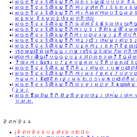
សេចក្ដីជូនដំណឹងស្ដីពី លក្ខខណ្ឌ បែបបទ និងនិ
សេចក្ដីជូនដំណឹងស្ដីពី ការទូទាត់ពីរដងក្នុងម
សេចក្ដីជូនដំណឹងស្ដីពី ការកំណត់កាលបរិច្ឆេទដា
សង្គម និងមូលដ្ឋានសុខាភិបាល
សេចក្ដីជូនដំណឹងស្ដីពី ធនាគារដៃគូដែលបានចុះក
សេចក្ដីជូនដំណឹងស្ដីពីការប្ដូរទីតាំងថ្មី នៃ
សេចក្តីជូនដំណឹងស្តីពីការបញ្ជូនមន្រ្តីជាប់ក
សេចក្ដីជូនដំណឹងស្ដីពី ការប្រើប្រាស់អត្រាប
សេចក្ដីជូនដំណឹងស្ដីពី បន្តការត្រួតពិនិត្យ
ពាក្យស្នើសុំចុះកិច្ចព្រមព្រៀងផ្ដល់សេវាសុខា
គោលការណ៍ធ្វើបច្ចុប្បន្នភាពលក្ខណៈវិនិច្ឆ័យ
វិធានការចំពោះរូបវន្តបុគ្គល ឫនីតិបុគ្គល ដែ
សេចក្ដីជូនដំណឹង ស្ដីពីគំរូត្រាមូល របស់បេឡ
សេចក្ដីជូនដំណឹងស្ដីពី ការអនុវត្តនូវបទបញ្
កម្មករនិយោជិត (ទម្រង់ ២.០១) មកបេឡាជាតិស
សេចក្ដីជូនដំណឹងស្ដីពី លេខទូរសព្ទ និងឈ្មោ
ខ្មែរ
សេចក្ដីណែនាំស្ដីពី សិទ្ធិទទួលបានប្រាក់សម្រា
ប.ស.ស.
ទំនាក់ទំនង
(ទំនាក់ទំនងបន្ទាន់)៖ ១២៨៦