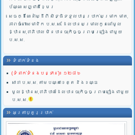
ប័ណ្ណ សញ្ជាតិខ្មែរ
សេចក្ដីណែនាំស្ដីពី សិទ្ធិទទួលបានប្រាក់សម្រាក មាតុ
ភាពចំពោះសមាជិក ប.ស.ស. ដែលបានសម្រាលកូននៅមូល
ដ្ឋានសុខាភិបាល មិនបានចុះកិច្ចព្រមព្រៀងជាមួយ
ប.ស.ស.
ទំនាក់ទំនង
(ទំនាក់ទំនងបន្ទាន់)៖ ១២៨៦
សាខា ប.ស.ស. តាមបណ្តាខេត្ត និងខណ្ឌ
មូលដ្ឋានសុខាភិបាលដែលបានចុះកិច្ចព្រមពៀងជាមួយ
ប.ស.ស.
អត្រាប្តូរប្រាក់