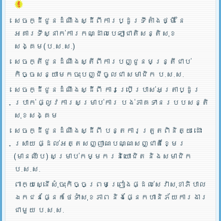
សេចក្ដីជូនដំណឹងស្ដីពីការប្ដូរទីតាំងថ្មី នៃ
អគារទីស្នាក់ការកណ្ដាលបេឡាជាតិសន្តិសុខ
សង្គម(ប.ស.ស.)
សេចក្តីជូនដំណឹងស្តីពីការបញ្ជូនមន្រ្តីជាប់
កិច្ចសន្យាមកចុះបញ្ជីចូលជា សមាជិក ប.ស.ស.
សេចក្ដីជូនដំណឹងស្ដីពី ការប្រើប្រាស់អត្រាប្ដូរ
ប្រាក់ ផ្លូវការសម្រាប់ការ បង់ភាគទានរបបសន្តិ
សុខសង្គម
សេចក្ដីជូនដំណឹងស្ដីពី បន្តការត្រួតពិនិត្យ ដោះ
ស្រាយ ផ្ដល់អត្តសញ្ញាណបណ្ណសញ្ជាតិខ្មែរ
(មានឈីប) សម្រាប់កម្មករនិយោជិត និងសមាជិក
ប.ស.ស.
ពាក្យស្នើសុំចុះកិច្ចព្រមព្រៀងផ្ដល់សេវាសុខាភិបាល
ឯកជនផ្នែកថែទាំសុខភាព និងផ្នែកហានិភ័យការងារ
ជាមួយ ប.ស.ស.