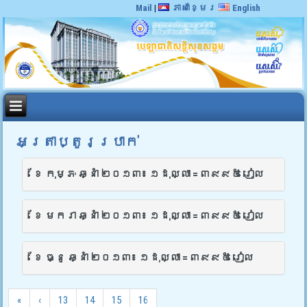
Mail
|
ភាសាខ្មែរ
English
អត្រាប្តូរប្រាក់
ខែ កុម្ភៈ ឆ្នាំ ២០១៣៖ ១ដុល្លា = ៣៩៩៥ រៀល
ខែ មករា ឆ្នាំ ២០១៣៖ ១ដុល្លា = ៣៩៩៥ រៀល
ខែ ធ្នូ ឆ្នាំ ២០១៣៖ ១ដុល្លា = ៣៩៩៥ រៀល
«
‹
13
14
15
16