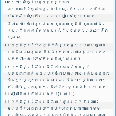
គោលការណ៍ធ្វើបច្ចុប្បន្នភាព
លក្ខណៈវិនិច្ឆ័យមួលដ្ឋានសុខាភិបាលឯកជន ដែល
បានស្នើរសុំចុះកិច្ចព្រមព្រៀងជាមួយ ប.ស.ស.
វិធានការចំពោះរូបវន្តបុគ្គល ឫនីតិបុគ្គល ដែល
ប្រព្រឹត្តការក្លែងបន្លំដើម្បីទទួលប្រយោជន៍ពី
ប.ស.ស.
សេចក្ដីជូនដំណឹង ស្ដីពីគំរូត្រាមូល របស់បេឡាជាតិ
សន្តិសុខសង្គម និងគំរូហត្ថលេខាសង្ខេប របស់
អគ្គនាយកបេឡាជាតិសន្តិសុខសង្គម
សេចក្ដីជូនដំណឹងស្ដីពី ការអនុវត្តនូវ
បទបញ្ញត្តិ ជាធរមានចំពោះសហគ្រាស គ្រឹះស្ថានដែល
យឺតយូរក្នុងការបង់ភាគទាន និងការផ្ដល់ របាយ
ការណ៍ចំនួនកម្មករនិយោជិត (ទម្រង់ ២.០១) មក
បេឡាជាតិសន្តិសុខសង្គម(ប.ស.ស.)
សេចក្ដីជូនដំណឹងស្ដីពី លេខទូរសព្ទ និងឈ្មោះ
មន្រ្តីនៃអគ្គនាយកដ្ឋានអត្តសញ្ញាណកម្ម
ករណី មានចម្ងល់ក្នុងការសុំផ្ដល់អត្តសញ្ញាណ