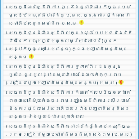
សេចក្ដីណែនាំស្ដីពី ការពង្រឹងតួនាទីភារកិច្ចរបស់
មូលដ្ឋានសុខាភិបាលដៃគូ ប.­ស.ស. ក្នុងការផ្ដល់សេវា
សុខាភិបាលជូនសមាជិក ប.ស.ស.
សេចក្ដីជូនដំណឹងស្ដីពី លក្ខខណ្ឌ បែបបទ និងនិតី
វិធីនៃការចុះបញ្ជីបុគ្គលស្វ័យនិយោជន៍(អ្នក
សេដ្ឋកិច្ចក្រៅប្រព័ន្ធ) ក្នុងបេឡាជាតិសន្តិសុខ
សង្គម
សេចក្ដីជូនដំណឹងស្ដីពី ការទូទាត់ពីរដងក្នុង
មួយខែ ជូនមូលដ្ឋានសុខាភិបាល ដែលចុះកិច្ចព្រម
ព្រៀងជាមួយបេឡាជាតិសន្តិសុខសង្គម(ប.ស.ស.)
សេចក្ដីជូនដំណឹងស្ដីពី ការកំណត់កាលបរិច្ឆេទដាក់
ពាក្យស្នើសុំចុះកិច្ចព្រមព្រៀងស្ដីពីការប្រើប្រាស់
និងការផ្ដល់សេវាសុខាភិបាលរវាងបេឡាជាតិសន្តិសុខ
សង្គម និងមូលដ្ឋានសុខាភិបាល
សេចក្ដីជូនដំណឹងស្ដីពី ធនាគារដៃគូដែលបានចុះកិច្ច
ព្រមព្រៀងជាមួយបេឡាជាតិសន្តិសុខសង្គម (ប.ស.ស.)