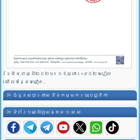
ខែមិថុនា ឆ្នាំ២០២៦៖ ១ដុល្លារ=៤០២៦រៀល
មើលបន្ថែមទៀត...
ចំនួនសហគ្រាស និងកម្មករចុះបញ្ជិកា
ទំព័របណ្ដាញសង្គម ប.ស.ស.