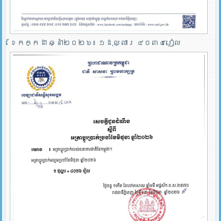
ខែកក្កដា ឆ្នាំ២០២៦៖ ១ដុល្លារ ៤០៣៤រៀល