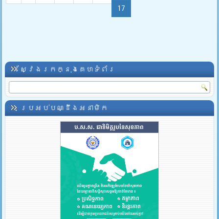
17
ស្វែងរកក្នុងគេហទំព័រ
ប្រអប់បណ្ដឹងអនាមិក