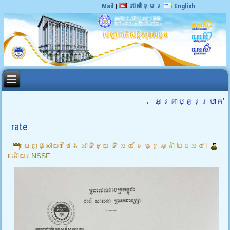
Mail
|
ភាសាខ្មែរ
English
←
អត្រាប្តូរប្រាក់
rate
ចេញផ្សាយ៖
ថ្ងៃ អាទិត្យ ទី ១៤ ខែ ធ្នូ ឆ្នាំ ២០១៤
|
ដោយ៖
NSSF