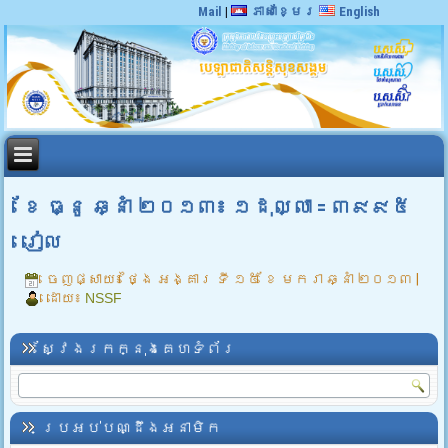
Mail
|
ភាសាខ្មែរ
English
ខែ ធ្នូ ឆ្នាំ ២០១៣៖ ១ដុល្លា = ៣៩៩៥
រៀល
ចេញផ្សាយ៖
ថ្ងៃ អង្គារ ទី ១៥ ខែ មករា ឆ្នាំ ២០១៣
|
ដោយ៖
NSSF
ស្វែងរកក្នុងគេហទំព័រ
ប្រអប់បណ្ដឹងអនាមិក