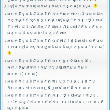
ព្រៀងជាមួយបេឡាជាតិសន្តិសុខសង្គម(ប.ស.ស.)
សេចក្ដីជូនដំណឹងស្ដីពី ការកំណត់កាលបរិច្ឆេទដាក់
ពាក្យស្នើសុំចុះកិច្ចព្រមព្រៀងស្ដីពីការប្រើប្រាស់
និងការផ្ដល់សេវាសុខាភិបាលរវាងបេឡាជាតិសន្តិសុខ
សង្គម និងមូលដ្ឋានសុខាភិបាល
សេចក្ដីជូនដំណឹងស្ដីពី ធនាគារដៃគូដែលបានចុះកិច្ច
ព្រមព្រៀងជាមួយបេឡាជាតិសន្តិសុខសង្គម (ប.ស.ស.)
សេចក្ដីជូនដំណឹងស្ដីពីការប្ដូរទីតាំងថ្មី នៃ
អគារទីស្នាក់ការកណ្ដាលបេឡាជាតិសន្តិសុខ
សង្គម(ប.ស.ស.)
សេចក្តីជូនដំណឹងស្តីពីការបញ្ជូនមន្រ្តីជាប់
កិច្ចសន្យាមកចុះបញ្ជីចូលជា សមាជិក ប.ស.ស.
សេចក្ដីជូនដំណឹងស្ដីពី ការប្រើប្រាស់អត្រាប្ដូរ
ប្រាក់ ផ្លូវការសម្រាប់ការ បង់ភាគទានរបបសន្តិ
សុខសង្គម