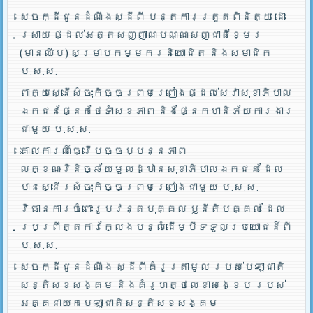
សេចក្ដីជូនដំណឹងស្ដីពី បន្តការត្រួតពិនិត្យ ដោះ
ស្រាយ ផ្ដល់អត្តសញ្ញាណបណ្ណសញ្ជាតិខ្មែរ
(មានឈីប) សម្រាប់កម្មករនិយោជិត និងសមាជិក
ប.ស.ស.
ពាក្យស្នើសុំចុះកិច្ចព្រមព្រៀងផ្ដល់សេវាសុខាភិបាល
ឯកជនផ្នែកថែទាំសុខភាព និងផ្នែកហានិភ័យការងារ
ជាមួយ ប.ស.ស.
គោលការណ៍ធ្វើបច្ចុប្បន្នភាព
លក្ខណៈវិនិច្ឆ័យមួលដ្ឋានសុខាភិបាលឯកជន ដែល
បានស្នើរសុំចុះកិច្ចព្រមព្រៀងជាមួយ ប.ស.ស.
វិធានការចំពោះរូបវន្តបុគ្គល ឫនីតិបុគ្គល ដែល
ប្រព្រឹត្តការក្លែងបន្លំដើម្បីទទួលប្រយោជន៍ពី
ប.ស.ស.
សេចក្ដីជូនដំណឹង ស្ដីពីគំរូត្រាមូល របស់បេឡាជាតិ
សន្តិសុខសង្គម និងគំរូហត្ថលេខាសង្ខេប របស់
អគ្គនាយកបេឡាជាតិសន្តិសុខសង្គម