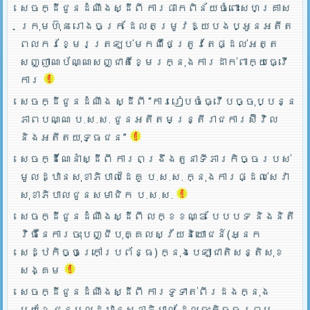
សេចក្ដីជូនដំណឹងស្ដីពី ការផាកពិន័យចំពោះសហគ្រាស
ក្រុមហ៊ុន រោងចក្រ ដែលតម្រូវឱ្យបងប្អូនអតីត
ពលករខ្មែរត្រឡប់មកពីថៃត្រូវតែផ្ដល់អត្ត
សញ្ញាណប័ណ្ណសញ្ជាតិខ្មែរក្នុងការដាក់ពាក្យធ្វើ
ការ
សេចក្ដីជូនដំណឹង ស្ដីពី “ការរៀបចំធ្វើបច្ចុប្បន្ន
ភាពបណ្ណ ប.ស.ស. ជូនអតីតមន្ត្រីរាជការស៊ីវិល
និងអតីតយុទ្ធជន”
សេចក្ដីណែនាំស្ដីពី ការពង្រឹងតួនាទីភារកិច្ចរបស់
មូលដ្ឋានសុខាភិបាលដៃគូ ប.­ស.ស. ក្នុងការផ្ដល់សេវា
សុខាភិបាលជូនសមាជិក ប.ស.ស.
សេចក្ដីជូនដំណឹងស្ដីពី លក្ខខណ្ឌ បែបបទ និងនិតី
វិធីនៃការចុះបញ្ជីបុគ្គលស្វ័យនិយោជន៍(អ្នក
សេដ្ឋកិច្ចក្រៅប្រព័ន្ធ) ក្នុងបេឡាជាតិសន្តិសុខ
សង្គម
សេចក្ដីជូនដំណឹងស្ដីពី ការទូទាត់ពីរដងក្នុង
មួយខែ ជូនមូលដ្ឋានសុខាភិបាល ដែលចុះកិច្ចព្រម