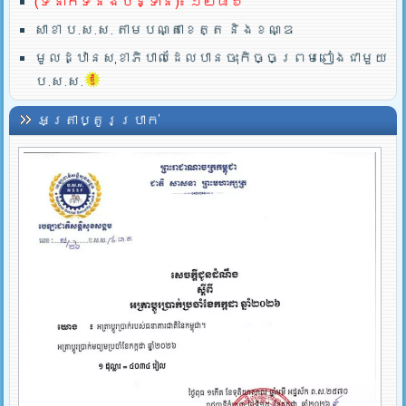
(ទំនាក់ទំនងបន្ទាន់)៖ ១២៨៦
សាខា ប.ស.ស. តាមបណ្តាខេត្ត និងខណ្ឌ
មូលដ្ឋានសុខាភិបាលដែលបានចុះកិច្ចព្រមពៀងជាមួយ
ប.ស.ស.
អត្រាប្តូរប្រាក់