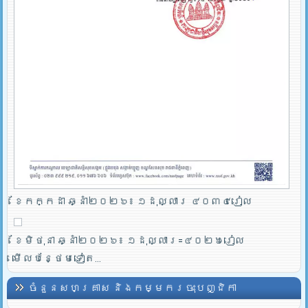
ខែកក្កដា ឆ្នាំ២០២៦៖ ១ដុល្លារ ៤០៣៤រៀល
ខែមិថុនា ឆ្នាំ២០២៦៖ ១ដុល្លារ=៤០២៦រៀល
មើលបន្ថែមទៀត...
ចំនួនសហគ្រាស និងកម្មករចុះបញ្ជិកា