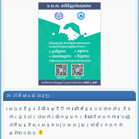
ព័ត៌មានសំខាន់ៗ
សេចក្ដីជូនដំណឹងស្ដីពី ការលើកថ្ងៃបង់ភាគទាន និង
ការផ្ដល់របាយការណ៍កម្មករនិយោជិតមកកាន់បេឡា
ជាតិសន្តិសុខសង្គម(ប.ស.ស.) សម្រាប់ខែកក្កដា
ឆ្នាំ២០២៦