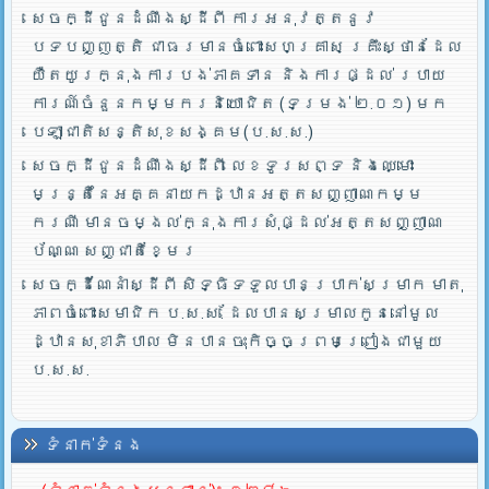
សេចក្ដីជូនដំណឹងស្ដីពី ការអនុវត្តនូវ
បទបញ្ញត្តិ ជាធរមានចំពោះសហគ្រាស គ្រឹះស្ថានដែល
យឺតយូរក្នុងការបង់ភាគទាន និងការផ្ដល់ របាយ
ការណ៍ចំនួនកម្មករនិយោជិត (ទម្រង់ ២.០១) មក
បេឡាជាតិសន្តិសុខសង្គម(ប.ស.ស.)
សេចក្ដីជូនដំណឹងស្ដីពី លេខទូរសព្ទ និងឈ្មោះ
មន្រ្តីនៃអគ្គនាយកដ្ឋានអត្តសញ្ញាណកម្ម
ករណី មានចម្ងល់ក្នុងការសុំផ្ដល់អត្តសញ្ញាណ
ប័ណ្ណ សញ្ជាតិខ្មែរ
សេចក្ដីណែនាំស្ដីពី សិទ្ធិទទួលបានប្រាក់សម្រាក មាតុ
ភាពចំពោះសមាជិក ប.ស.ស. ដែលបានសម្រាលកូននៅមូល
ដ្ឋានសុខាភិបាល មិនបានចុះកិច្ចព្រមព្រៀងជាមួយ
ប.ស.ស.
ទំនាក់ទំនង