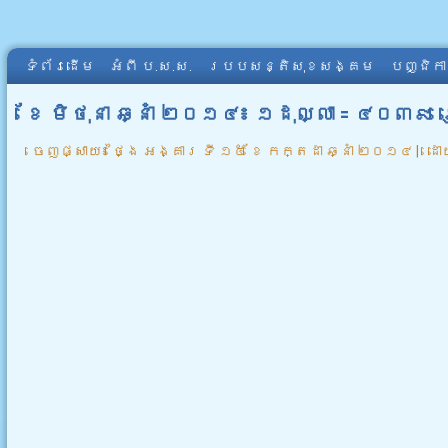
ទំព័រដើម
អំពី​ ប.ស.ស.
របបសន្តិសុខសង្គម
បញ្ជិក
ខែ មិថុនា ឆ្នាំ ២០១៤៖ ១ដុល្លា = ៤០៣៩ 
ចេញផ្សាយ៖
ថ្ងៃ អង្គារ ទី ១៥ ខែ កក្តដា ឆ្នាំ ២០១៤
|
ដោ