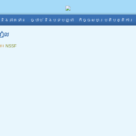
ា និងភាគទាន
ច្បាប់ និងបទបញ្ជា
កិច្ចសហប្រតិបត្តិការ
រៀល
យ៖
NSSF