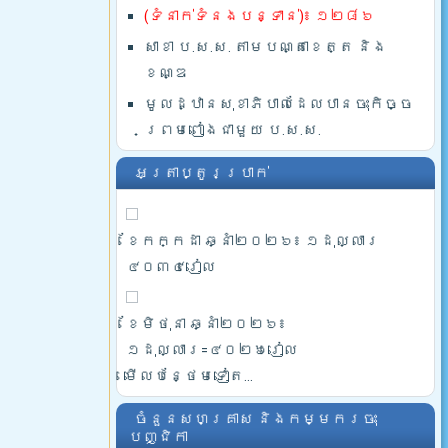
(ទំនាក់ទំនងបន្ទាន់)៖ ១២៨៦
សាខា ប.ស.ស. តាមបណ្តាខេត្ត និង
ខណ្ឌ
មូលដ្ឋានសុខាភិបាលដែលបានចុះកិច្ច
ព្រមពៀងជាមួយ ប.ស.ស.
អត្រាប្តូរប្រាក់
ខែកក្កដា ឆ្នាំ២០២៦៖ ១ដុល្លារ
៤០៣៤រៀល
ខែមិថុនា ឆ្នាំ២០២៦៖
១ដុល្លារ=៤០២៦រៀល
មើលបន្ថែមទៀត...
ចំនួនសហគ្រាស និងកម្មករចុះ
បញ្ជិកា