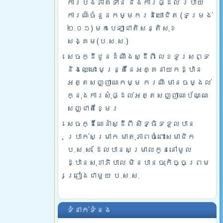
ការបង់ភាគទាន និងការផ្ដល់ របាយ
ការណ៍ចំនួនកម្មករនិយោជិត (ទម្រង់
២.០១) មកបេឡាជាតិសន្តិសុខ
សង្គម(ប.ស.ស.)
សេចក្ដីជូនដំណឹងស្ដីពី លេខទូរសព្ទ
និងឈ្មោះ មន្រ្តីនៃអគ្គនាយកដ្ឋាន
អត្តសញ្ញាណកម្ម ករណី មានចម្ងល់
ក្នុងការសុំផ្ដល់អត្តសញ្ញាណប័ណ្ណ
សញ្ជាតិខ្មែរ
សេចក្ដីណែនាំស្ដីពី សិទ្ធិទទួលបាន
ប្រាក់សម្រាក មាតុភាពចំពោះសមាជិក
ប.ស.ស. ដែលបានសម្រាលកូននៅមូល
ដ្ឋានសុខាភិបាល មិនបានចុះកិច្ចព្រម
ព្រៀងជាមួយ ប.ស.ស.
ទំនាក់ទំនង