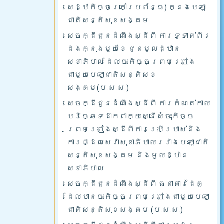
សេដ្ឋកិច្ចក្រៅប្រព័ន្ធ) ក្នុងបេឡា
ជាតិសន្តិសុខសង្គម
សេចក្ដីជូនដំណឹងស្ដីពី ការទូទាត់ពីរ
ដងក្នុងមួយខែ ជូនមូលដ្ឋាន
សុខាភិបាល ដែលចុះកិច្ចព្រមព្រៀង
ជាមួយបេឡាជាតិសន្តិសុខ
សង្គម(ប.ស.ស.)
សេចក្ដីជូនដំណឹងស្ដីពី ការកំណត់កាល
បរិច្ឆេទដាក់ពាក្យស្នើសុំចុះកិច្ច
ព្រមព្រៀងស្ដីពីការប្រើប្រាស់និង
ការផ្ដល់សេវាសុខាភិបាលរវាងបេឡាជាតិ
សន្តិសុខសង្គម និងមូលដ្ឋាន
សុខាភិបាល
សេចក្ដីជូនដំណឹងស្ដីពី ធនាគារដៃគូ
ដែលបានចុះកិច្ចព្រមព្រៀងជាមួយបេឡា
ជាតិសន្តិសុខសង្គម (ប.ស.ស.)