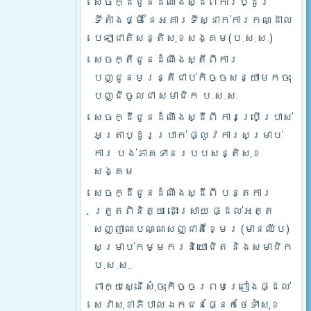
សេចក្ដីជូនដំណឹងស្ដីពីការប្ដូរ
ទីតាំងថ្មី នៃអគារទីស្នាក់ការកណ្ដាល
បេឡាជាតិសន្តិសុខសង្គម(ប.ស.ស.)
សេចក្តីជូនដំណឹងស្តីពីការ
បញ្ជូនមន្រ្តីជាប់កិច្ចសន្យាមកចុះ
បញ្ជីចូលជា សមាជិក ប.ស.ស.
សេចក្ដីជូនដំណឹងស្ដីពី ការប្រើប្រាស់
អត្រាប្ដូរប្រាក់ ផ្លូវការសម្រាប់
ការ បង់ភាគទានរបបសន្តិសុខ
សង្គម
សេចក្ដីជូនដំណឹងស្ដីពី បន្តការ
ត្រួតពិនិត្យ ដោះស្រាយ ផ្ដល់អត្ត
សញ្ញាណបណ្ណសញ្ជាតិខ្មែរ (មានឈីប)
សម្រាប់កម្មករនិយោជិត និងសមាជិក
ប.ស.ស.
ពាក្យស្នើសុំចុះកិច្ចព្រមព្រៀងផ្ដល់
សេវាសុខាភិបាលឯកជនផ្នែកថែទាំសុខ