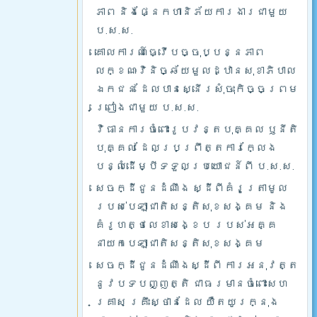
ភាព និងផ្នែកហានិភ័យការងារជាមួយ
ប.ស.ស.
គោលការណ៍ធ្វើបច្ចុប្បន្នភាព
លក្ខណៈវិនិច្ឆ័យមួលដ្ឋានសុខាភិបាល
ឯកជន ដែលបានស្នើរសុំចុះកិច្ចព្រម
ព្រៀងជាមួយ ប.ស.ស.
វិធានការចំពោះរូបវន្តបុគ្គល ឫនីតិ
បុគ្គល ដែលប្រព្រឹត្តការក្លែង
បន្លំដើម្បីទទួលប្រយោជន៍ពី ប.ស.ស.
សេចក្ដីជូនដំណឹង ស្ដីពីគំរូត្រាមូល
របស់បេឡាជាតិសន្តិសុខសង្គម និង
គំរូហត្ថលេខាសង្ខេប របស់អគ្គ
នាយកបេឡាជាតិសន្តិសុខសង្គម
សេចក្ដីជូនដំណឹងស្ដីពី ការអនុវត្ត
នូវបទបញ្ញត្តិ ជាធរមានចំពោះសហ
គ្រាស គ្រឹះស្ថានដែល យឺតយូរក្នុង