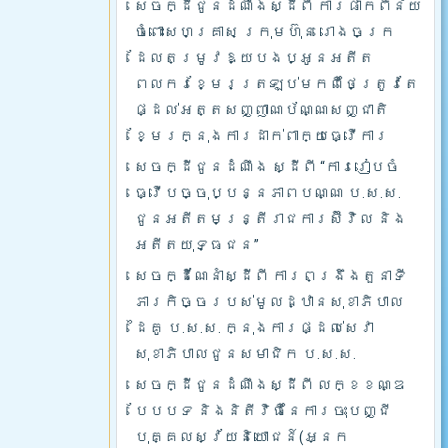
សេចក្ដីជូនដំណឹងស្ដីពី ការផាកពិន័យ
ចំពោះសហគ្រាស ក្រុមហ៊ុន រោងចក្រ
ដែលតម្រូវឱ្យបងប្អូនអតីត
ពលករខ្មែរត្រឡប់មកពីថៃត្រូវតែ
ផ្ដល់អត្តសញ្ញាណប័ណ្ណសញ្ជាតិ
ខ្មែរក្នុងការដាក់ពាក្យធ្វើការ
សេចក្ដីជូនដំណឹង ស្ដីពី “ការរៀបចំ
ធ្វើបច្ចុប្បន្នភាពបណ្ណ ប.ស.ស.
ជូនអតីតមន្ត្រីរាជការស៊ីវិល និង
អតីតយុទ្ធជន”
សេចក្ដីណែនាំស្ដីពី ការពង្រឹងតួនាទី
ភារកិច្ចរបស់មូលដ្ឋានសុខាភិបាល
ដៃគូ ប.­ស.ស. ក្នុងការផ្ដល់សេវា
សុខាភិបាលជូនសមាជិក ប.ស.ស.
សេចក្ដីជូនដំណឹងស្ដីពី លក្ខខណ្ឌ
បែបបទ និងនិតីវិធីនៃការចុះបញ្ជី
បុគ្គលស្វ័យនិយោជន៍(អ្នក