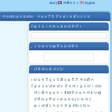
Mail
|
ភាសាខ្មែរ
English
ការបោះពុម្ភផ្សាយ
កម្មវិធី និងទម្រង់បែបបទ
ស្វែងរកក្នុងគេហទំព័រ
ប្រអប់បណ្ដឹងអនាមិក
ព័ត៌មានសំខាន់ៗ
សេចក្ដីជូនដំណឹងស្ដីពី ការលើក
ថ្ងៃបង់ភាគទាន និងការផ្ដល់របាយ
ការណ៍កម្មករនិយោជិតមកកាន់បេឡា
ជាតិសន្តិសុខសង្គម(ប.ស.ស.)
សម្រាប់ខែកក្កដា ឆ្នាំ២០២៦