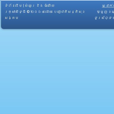
ទំព័រដើម
|
សំណួរ និង ចំលើយ
ស្នាក
រក្សាសិទ្ធិ © ២០១៤ ដោយ​
បេឡាជាតិសន្តិសុខ
ឃ្មួញ ខណ
សង្គម
ទូរស័ព្ទ