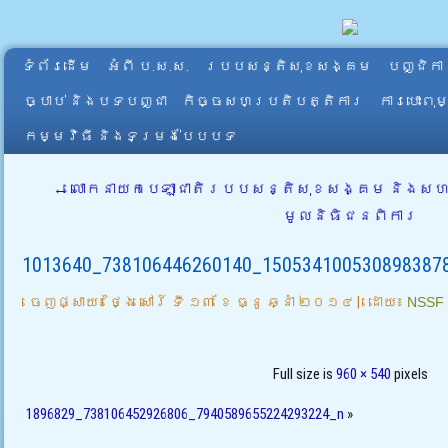
ទំព័រដើម
អំពី​ ប.ស.ស.
របបសន្តិសុខសង្គម
បញ្ជិកា
ច្បាប់ និងបទបញ្ជា
កិច្ចសហប្រតិបត្តិការ
ការបោះពុ
កម្មវិធី និងទម្រង់បែបបទ
←
លោកនាយកបេឡាជាតិរបបសន្តិសុខសង្គម និងសហការ
មូលនិធិជនពិការ
1013640_738106446260140_150534100530898387
ចេញផ្សាយ៖
ថ្ងៃ សៅរ៍ ទី ១៣ ខែ ធ្នូ ឆ្នាំ ២០១៤
|
ដោយ៖
NSSF
Full size is
960 × 540
pixels
1896829_738106452926806_7940589655224293224_n
»