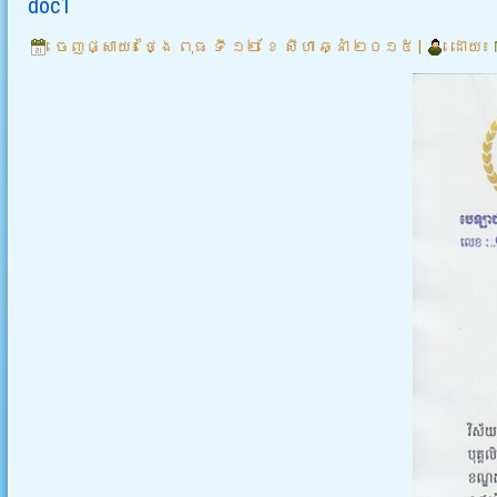
doc1
ចេញផ្សាយ៖
ថ្ងៃ ពុធ ទី ១២ ខែ សីហា ឆ្នាំ ២០១៥
|
ដោយ៖