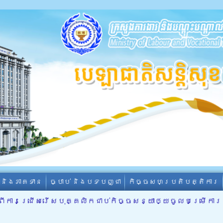
ា និងភាគទាន
ច្បាប់ និងបទបញ្ជា
កិច្ចសហប្រតិបត្តិការ
ី​ពី​ការជ្រើស​រើស​បុគ្គលិក​ជាប់​កិច្ច​សន្យា​ឲ្យចូល​បម្រើ​ក