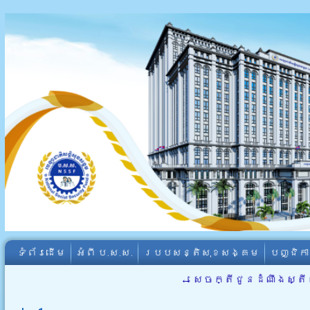
ទំព័រដើម
អំពី​ ប.ស.ស.
របបសន្តិសុខសង្គម
បញ្ជិក
←
សេច​ក្តី​ជូន​ដំណឹង​ស្ត