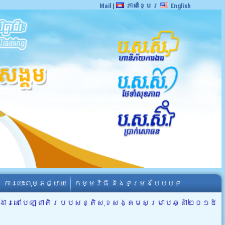
Mail
|
ភាសាខ្មែរ
English
ការបោះពុម្ភផ្សាយ
កម្មវិធី និងទម្រង់បែបបទ
ារងារ​នៅ​បេឡាជាតិ​របប​សន្តិសុខ​សង្គម​​សម្រាប់​ឆ្នាំ​២០១៥