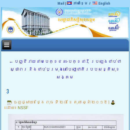
Mail
|
ភាសាខ្មែរ
English
←
បញ្ជី​រាយ​នាម​បេក្ខជន​-​បេក្ខនារី ប្រឡង​ជាប់​ជា​
ស្ថាពរ និង​ជាប់​បម្រុង​នៅ​បេឡាជាតិ​របប​សន្តិសុខ​
សង្គម
3
ចេញផ្សាយ៖
ថ្ងៃ ពុធ ទី ២៨ ខែ តុលា ឆ្នាំ ២០១៥
|
ដោយ៖
NSSF