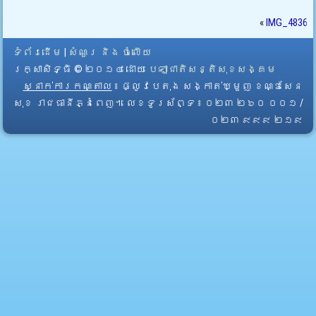
«
IMG_4836
ទំព័រដើម
|
សំណួរ និង ចំលើយ
រក្សាសិទ្ធិ © ២០១៤ ដោយ​
បេឡាជាតិសន្តិសុខសង្គម
ស្នាក់ការកណ្តាល
៖ ផ្លូវបេតុង សង្កាត់ឃ្មួញ ខណ្ឌសែន
សុខ រាជធានីភ្នំពេញ។ លេខទូរស័ព្ទ ៖ ០២៣ ២៦០ ០០១ /
០២៣ ៩៩៩ ២១៩