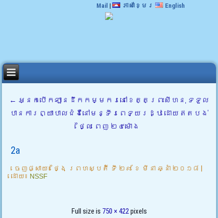
Mail
|
ភាសាខ្មែរ
English
←
អ្នកបើកឡានដឹកកម្មករនៅខេត្តព្រះសីហនុ ទទួល
បានការព្យាបាលជំងឺនៅមន្ទីរពេទ្យរដ្ឋ ដោយឥតបង់
ថ្លៃ ពេញ ២៤ម៉ោង
2a
ចេញផ្សាយ៖
ថ្ងៃ ព្រហស្បតិ៍ ទី ២៩ ខែ មីនា ឆ្នាំ ២០១៨
|
ដោយ៖
NSSF
Full size is
750 × 422
pixels