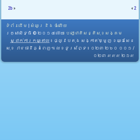
2b
»
«
2
ទំព័រដើម
|
សំណួរ និង ចំលើយ
រក្សាសិទ្ធិ © ២០១៤ ដោយ​
បេឡាជាតិសន្តិសុខសង្គម
ស្នាក់ការកណ្តាល
៖ ផ្លូវបេតុង សង្កាត់ឃ្មួញ ខណ្ឌសែន
សុខ រាជធានីភ្នំពេញ។ លេខទូរស័ព្ទ ៖ ០២៣ ២៦០ ០០១ /
០២៣ ៩៩៩ ២១៩