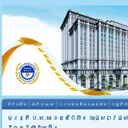
ទំព័រដើម
អំពី​ ប.ស.ស.
របបសន្តិសុខសង្គម
បញ្ជិក
មន្ត្រី ប.ស.ស ខេត្តប៉ៃលិន ចុះផ្សព្វ
វិចតូរីយ៉ាវ៉ាយអ៊ីន