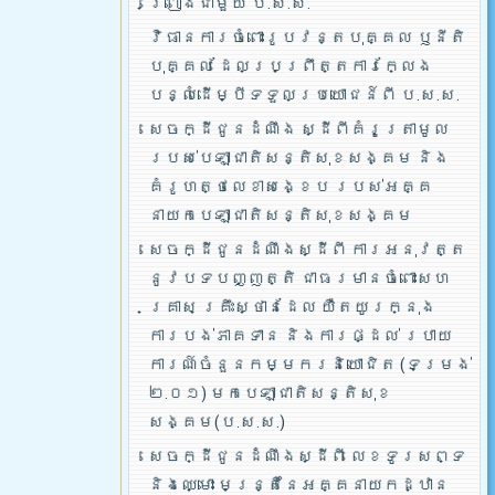
ព្រៀងជាមួយ ប.ស.ស.
វិធានការចំពោះរូបវន្តបុគ្គល ឫនីតិ
បុគ្គល ដែលប្រព្រឹត្តការក្លែង
បន្លំដើម្បីទទួលប្រយោជន៍ពី ប.ស.ស.
សេចក្ដីជូនដំណឹង ស្ដីពីគំរូត្រាមូល
របស់បេឡាជាតិសន្តិសុខសង្គម និង
គំរូហត្ថលេខាសង្ខេប របស់អគ្គ
នាយកបេឡាជាតិសន្តិសុខសង្គម
សេចក្ដីជូនដំណឹងស្ដីពី ការអនុវត្ត
នូវបទបញ្ញត្តិ ជាធរមានចំពោះសហ
គ្រាស គ្រឹះស្ថានដែល យឺតយូរក្នុង
ការបង់ភាគទាន និងការផ្ដល់ របាយ
ការណ៍ចំនួនកម្មករនិយោជិត (ទម្រង់
២.០១) មកបេឡាជាតិសន្តិសុខ
សង្គម(ប.ស.ស.)
សេចក្ដីជូនដំណឹងស្ដីពី លេខទូរសព្ទ
និងឈ្មោះ មន្រ្តីនៃអគ្គនាយកដ្ឋាន