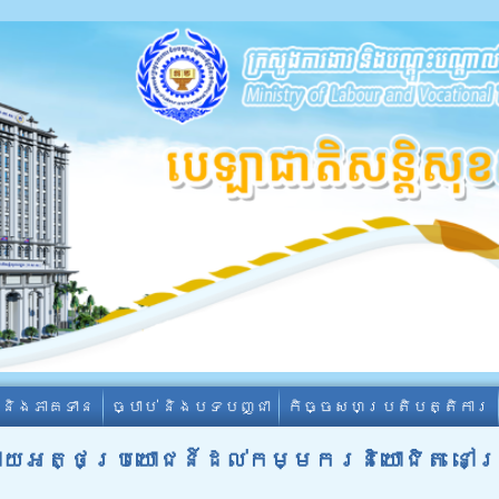
ា និងភាគទាន
ច្បាប់ និងបទបញ្ជា
កិច្ចសហប្រតិបត្តិការ
ផ្សាយអត្ថប្រយោជន៍ដល់កម្មករនិយោជិត នៅក្