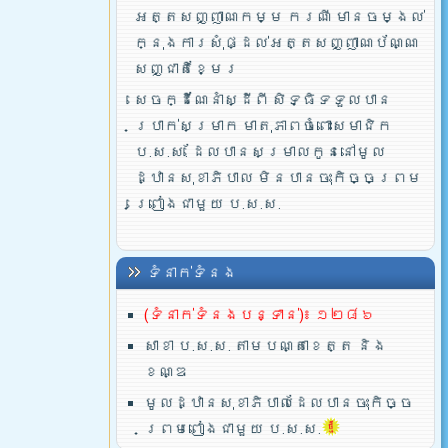
អត្តសញ្ញាណកម្ម ករណី មានចម្ងល់
ក្នុងការសុំផ្ដល់អត្តសញ្ញាណប័ណ្ណ
សញ្ជាតិខ្មែរ
សេចក្ដីណែនាំស្ដីពី សិទ្ធិទទួលបាន
ប្រាក់សម្រាក មាតុភាពចំពោះសមាជិក
ប.ស.ស. ដែលបានសម្រាលកូននៅមូល
ដ្ឋានសុខាភិបាល មិនបានចុះកិច្ចព្រម
ព្រៀងជាមួយ ប.ស.ស.
ទំនាក់ទំនង
(ទំនាក់ទំនងបន្ទាន់)៖ ១២៨៦
សាខា ប.ស.ស. តាមបណ្តាខេត្ត និង
ខណ្ឌ
មូលដ្ឋានសុខាភិបាលដែលបានចុះកិច្ច
ព្រមពៀងជាមួយ ប.ស.ស.