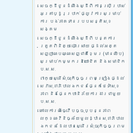
សេចក្ដីជូនដំណឹងស្ដីពី ការប្រើប្រាស់
អត្រាប្ដូរប្រាក់ ផ្លូវការសម្រាប់
ការ បង់ភាគទានរបបសន្តិសុខ
សង្គម
សេចក្ដីជូនដំណឹងស្ដីពី បន្តការ
ត្រួតពិនិត្យ ដោះស្រាយ ផ្ដល់អត្ត
សញ្ញាណបណ្ណសញ្ជាតិខ្មែរ (មានឈីប)
សម្រាប់កម្មករនិយោជិត និងសមាជិក
ប.ស.ស.
ពាក្យស្នើសុំចុះកិច្ចព្រមព្រៀងផ្ដល់
សេវាសុខាភិបាលឯកជនផ្នែកថែទាំសុខ
ភាព និងផ្នែកហានិភ័យការងារជាមួយ
ប.ស.ស.
គោលការណ៍ធ្វើបច្ចុប្បន្នភាព
លក្ខណៈវិនិច្ឆ័យមួលដ្ឋានសុខាភិបាល
ឯកជន ដែលបានស្នើរសុំចុះកិច្ចព្រម