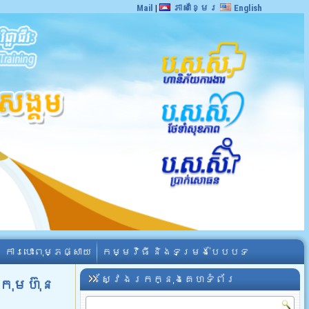
Mail
|
ភាសាខ្មែរ
English
ការបោះពុម្ភផ្សាយ
កម្មវិធី និងទម្រង់បែបបទ
ស្វែងរកក្នុងគេហទំព័រ
រុមហ៊ុន