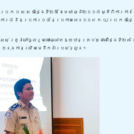
្រ.ក ប.ស.ស ចុះថ្ងៃទី២៥ ខែមេសា ឆ្នាំ២០១៨ ស្តីពីការកា
ារ៨ និងប្រការ១០ នៃប្រកាសលេខ១០៩ ក.ប/ប្រ.ក ចុះថ្ង
 ត្រូវទៅចូលរួមបោះឆ្នោតឱ្យបានគ្រប់គ្នានៅថ្ងៃទី២៩​ 
តង ក្នុងការជ្រើសមេដឹកនាំរបស់ខ្លួន។