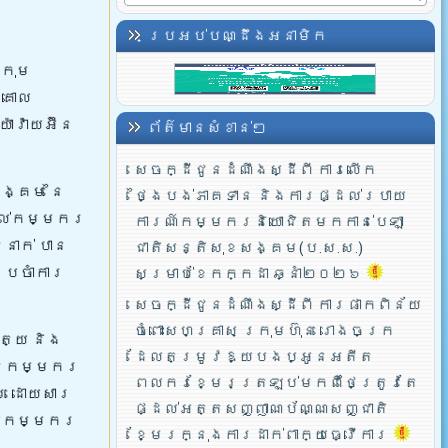
ប្រអប់បណ្ដឹងអនាមិក
្រុម
ីគោល
ាវ៉ាយអ៊ីន
ព័ត៌មានសំខាន់ៗ
សេចក្ដីជូនដំណឹងស្ដីពី ការលើក
សង្គម នៃ
ថ្ងៃបង់ភាគទាន និងការផ្ដល់របាយ
ដល់កម្មករ
ការណ៍កម្មករនិយោជិតមកកាន់បេឡា
នាក់ បាន
ជាតិសន្តិសុខសង្គម(ប.ស.ស.)
្រចាំការ
សម្រាប់ខែកក្កដា ឆ្នាំ២០២៦
សេចក្ដីជូនដំណឹងស្ដីពី ការផាកពិន័យ
ចំពោះសហគ្រាស ក្រុមហ៊ុន រោងចក្រ
ត្យ និង
ដែលតម្រូវឱ្យបងប្អូនអតីត
អូនកម្មករ
ពលករខ្មែរត្រឡប់មកពីថៃត្រូវតែ
ារ ដោយសារ
ផ្ដល់អត្តសញ្ញាណប័ណ្ណសញ្ជាតិ
ដែលកម្មករ
ខ្មែរក្នុងការដាក់ពាក្យធ្វើការ