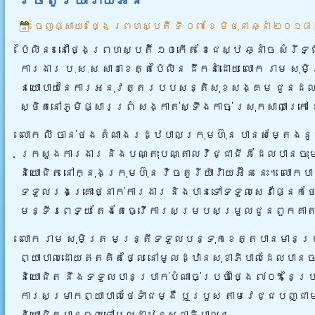
ចេញផ្សាយ៖
ថ្ងៃ ព្រហស្បតិ៍ ទី ០៧ ខែ មិថុនា ឆ្នាំ ២០១៨
ប៉ៃលិន៖ នៅថ្ងៃព្រហស្បតិ៍ ១០កើត ខែជេស្ឋ ឆ្នាំច សំរ
ការងារ ប.ស.ស សាខាខេត្តប៉ៃលិន ដឹកនាំដោយ លោក រាម សុ
នយោបាយនៃការអនុវត្តរបបសន្តិសុខសង្គម
ជូនដល់ត
ស្ថិតនៅភូមិផ្សារព្រំ សង្កាត់ស្ទឹងកាច់ ស្រុកសាលាក្រៅ
លោក លី ចាន់ថង តំណាងរដ្ឋបាលក្រុមហ៊ុន បានសម្តែងន
ក្រសួងការងារ និងបណ្តុះបណ្តាលវិជ្ជាជីវៈ ដែលប
និយោជិត នៅក្នុងក្រុមហ៊ុន វិចតូរីយ៉ាវ៉ាយអ៊ីន នេះ។ 
ទទួលរងគ្រោះថ្នាក់ការងារ និងបានទៅទទួលសេវាផ្នែកថែ
មន្ទីរពេទ្យ តែងតែធ្វើការសម្របសម្រួលជូនពួកគាត
លោក រាម សុមិត្រ មន្ត្រីទទួលបន្ទុកខេត្តបានមាន
ព្យាបាលដោយឥតគិតថ្លៃ នៅមូលដ្ឋានសុខាភិបាលដែលបាន
និយោជិត នឹងទទួលបានប្រាក់បំណាច់ប្រចាំថ្ងៃ ៧០% នៃ
ការសម្រាកព្យាបាលថែទាំ​​ជម្ងឺ ឬរបួស តាមវេជ្ជបញ្ជា