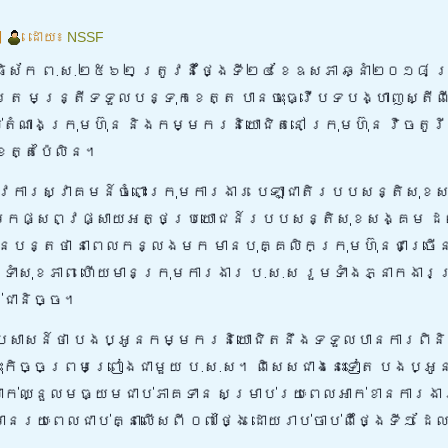
|
ដោយ៖
NSSF
ឹទ្ធិស័ក ព.ស.២៥៦២ ត្រូវនឹថ្ងៃទី២៤ ខែឧសភា ឆ្នាំ២០១៨ ក
មិត្រ មន្ត្រីទទួលបន្ទុកខេត្ត បានចុះធ្វើបទបង្ហាញស្តីព
ំណាងក្រុមហ៊ុន និងកម្មករនិយោជិតនៅ ក្រុមហ៊ុន វិចតូរីយ៉
 ខេត្តប៉ៃលិន។
ូវការស្វាគមន៍ចំពោះក្រុមការងារ បេឡាជាតិរបបសន្តិសុខ
ានចុះមកផ្សព្វផ្សាយអត្ថប្រយោជន៍របបសន្តិសុខសង្គម 
លោកបានបន្តថា នាពេលកន្លងមក មានបុគ្គលិកក្រុមហ៊ុនជាច្រើន
ទាំសុខភាព ហើយមានក្រុមការងារ ប.ស.ស រួមទាំងភ្នាកងារប
់ជានិច្ច។
ប្រសាសន៍ថា បងប្អូនកម្មករនិយោជិតនឹងទទួលបានការពិនិ
ចុះកិច្ចព្រមព្រៀងជាមួយ ប.ស.ស។ ពិសេសជាងនេះទៀត បងប្
ប្រាក់ឈ្នួលមធ្យមជាប់ភាគទាន សម្រាប់រយៈពេលអាក់ខានការង
មានរយៈពេលជាប់គ្នាលើសពី ០៧ថ្ងៃ ដោយរាប់ចាប់ពីថ្ងៃទី១ 