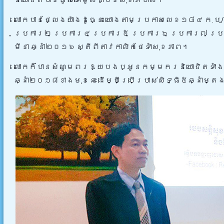
និយោជិតបានចូលទៅមូលដា្ឋនសុខាភិបាល។
លោកបានថ្លែងយ៉ាងដូច្នេះ យោងតាមប្រកាសលេខ១៨៤ ក.ប/ប
ប្រការ២ ប្រការ៤ ប្រការ៥ ប្រការ៦ ប្រការ៧ ប្រក
មីនា ឆ្នាំ២០១៦ ស្តីពីតាវកាលិកថែទាំសុខភាព។
លោកក៏បានសំណូមពរឱ្យបងប្អូនកម្មករនិយោជិតទាំងអស់
ឆ្នាំ២០១៨ខាងមុខនេះ ដើម្បីប្រើប្រាស់សិទ្ធិ៥ឆ្នាំម្