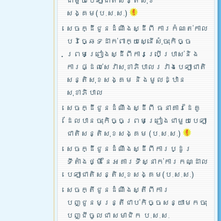
ជាមួយបេឡាជាតិសន្តិសុខ
សង្គម(ប.ស.ស.)
សេចក្ដីជូនដំណឹងស្ដីពី ការកំណត់កាល
បរិច្ឆេទដាក់ពាក្យស្នើសុំចុះកិច្ច
ព្រមព្រៀងស្ដីពីការប្រើប្រាស់និង
ការផ្ដល់សេវាសុខាភិបាលរវាងបេឡាជាតិ
សន្តិសុខសង្គម និងមូលដ្ឋាន
សុខាភិបាល
សេចក្ដីជូនដំណឹងស្ដីពី ធនាគារដៃគូ
ដែលបានចុះកិច្ចព្រមព្រៀងជាមួយបេឡា
ជាតិសន្តិសុខសង្គម (ប.ស.ស.)
សេចក្ដីជូនដំណឹងស្ដីពីការប្ដូរ
ទីតាំងថ្មី នៃអគារទីស្នាក់ការកណ្ដាល
បេឡាជាតិសន្តិសុខសង្គម(ប.ស.ស.)
សេចក្តីជូនដំណឹងស្តីពីការ
បញ្ជូនមន្រ្តីជាប់កិច្ចសន្យាមកចុះ
បញ្ជីចូលជា សមាជិក ប.ស.ស.