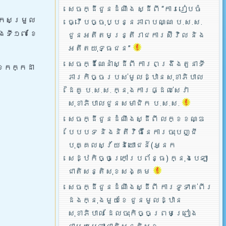
សេចក្ដីជូនដំណឹង ស្ដីពី “ការរៀបចំ
រកែសម្រួល
ធ្វើបច្ចុប្បន្នភាពបណ្ណ ប.ស.ស.
ៃទី១៧ ខែ
ជូនអតីតមន្ត្រីរាជការស៊ីវិល និង
អតីតយុទ្ធជន”
សេចក្ដីណែនាំស្ដីពី ការពង្រឹងតួនាទី
ខែកក្កដា
ភារកិច្ចរបស់មូលដ្ឋានសុខាភិបាល
ដៃគូ ប.­ស.ស. ក្នុងការផ្ដល់សេវា
សុខាភិបាលជូនសមាជិក ប.ស.ស.
សេចក្ដីជូនដំណឹងស្ដីពី លក្ខខណ្ឌ
បែបបទ និងនិតីវិធីនៃការចុះបញ្ជី
បុគ្គលស្វ័យនិយោជន៍(អ្នក
សេដ្ឋកិច្ចក្រៅប្រព័ន្ធ) ក្នុងបេឡា
ជាតិសន្តិសុខសង្គម
សេចក្ដីជូនដំណឹងស្ដីពី ការទូទាត់ពីរ
ដងក្នុងមួយខែ ជូនមូលដ្ឋាន
សុខាភិបាល ដែលចុះកិច្ចព្រមព្រៀង