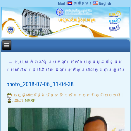
Mail
|
ភាសាខ្មែរ
English
←
ប.ស.ស កំពង់ធំ ប្រគល់ប្រាក់ឧបត្ថម្ភបន្ថែម
របស់រាជរដ្ឋាភិបាល ដល់ស្ត្រីសម្រាលកូន ៣គ្រួសារ
photo_2018-07-06_11-04-38
ចេញផ្សាយ៖
ថ្ងៃ ច័ន្ទ ទី ១៦ ខែ កក្តដា ឆ្នាំ ២០១៨
|
ដោយ៖
NSSF