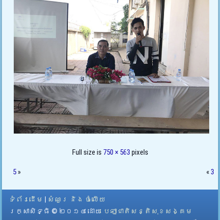
Full size is
750 × 563
pixels
5
»
«
3
ទំព័រដើម
|
សំណួរ និង ចំលើយ
រក្សាសិទ្ធិ © ២០១៤ ដោយ​
បេឡាជាតិសន្តិសុខសង្គម