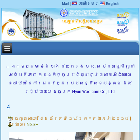
Mail
|
ភាសាខ្មែរ
English
←
ឯកឧត្តម ម៉េង ហុង នាយករង ប.ស.ស បានអញ្ជើញជា
អធិបតីភាព ក្នុងកិច្ចប្រជុំផ្សព្វផ្សាយអំពីគោល
នយោបាយ នៃការអនុវត្តរបបសន្តិសុខសង្គម ដល់
រដ្ឋបាលរោងចក្រ Hyun Woo cam Co., Ltd.
4
ចេញផ្សាយ៖
ថ្ងៃ ច័ន្ទ ទី ១៦ ខែ កក្តដា ឆ្នាំ ២០១៨
|
ដោយ៖
NSSF