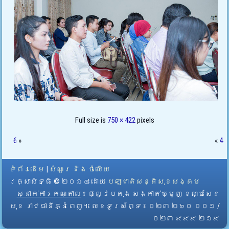
Full size is
750 × 422
pixels
6
»
«
4
ទំព័រដើម
|
សំណួរ និង ចំលើយ
រក្សាសិទ្ធិ © ២០១៤ ដោយ​
បេឡាជាតិសន្តិសុខសង្គម
ស្នាក់ការកណ្តាល
៖ ផ្លូវបេតុង សង្កាត់ឃ្មួញ ខណ្ឌសែន
សុខ រាជធានីភ្នំពេញ។ លេខទូរស័ព្ទ ៖ ០២៣ ២៦០ ០០១ /
០២៣ ៩៩៩ ២១៩