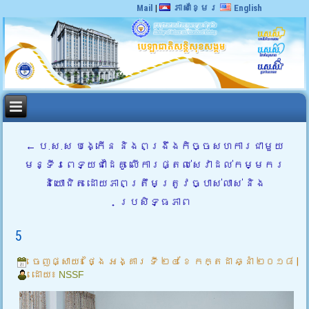
Mail
|
ភាសាខ្មែរ
English
←
ប.ស.ស បង្កើន និងពង្រឹងកិច្ចសហការជាមួយ
មន្ទីរពេទ្យជាដៃគូ លើការផ្តល់សេវាដល់កម្មករ
និយោជិត ដោយភាពត្រឹមត្រូវច្បាស់លាស់ និង
ប្រសិទ្ធភាព
5
ចេញផ្សាយ៖
ថ្ងៃ អង្គារ ទី ២៤ ខែ កក្តដា ឆ្នាំ ២០១៨
|
ដោយ៖
NSSF