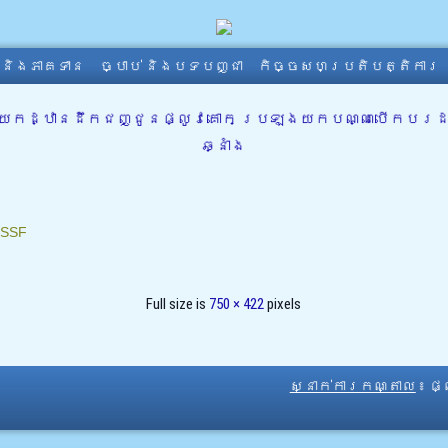
ា និងភាគទាន
ច្បាប់ និងបទបញ្ជា
កិច្ចសហប្រតិបត្តិការ
ាយកដ្ឋានដឹកជញ្ជូនផ្លូវគោក ប្រឡងយកបណ្ណបើកបរដល់
ឆ្នាំង
SSF
Full size is
750 × 422
pixels
ស្នាក់ការកណ្តាល
៖ ផ