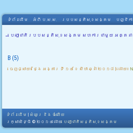
ទំព័រដើម
អំពី​ ប.ស.ស.
របបសន្តិសុខសង្គម
បញ្ជិក
←
បេឡាជាតិរបបសន្តិសុខសង្គម សហការជាមួយ អគ្គន
B (5)
ចេញផ្សាយ៖
ថ្ងៃ អង្គារ ទី ១៤ ខែ សីហា ឆ្នាំ ២០១៨
|
ដោយ៖
N
ទំព័រដើម
|
សំណួរ និង ចំលើយ
រក្សាសិទ្ធិ © ២០១៤ ដោយ​
បេឡាជាតិសន្តិសុខសង្គម