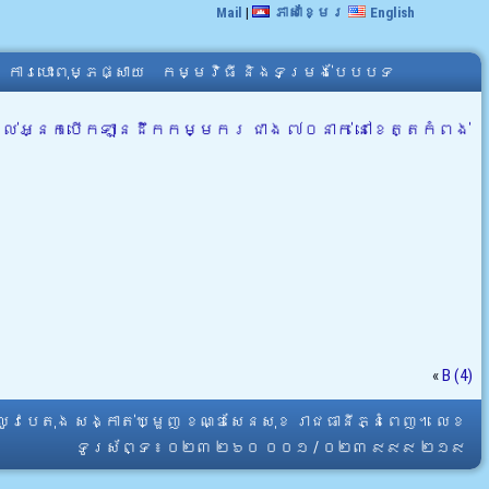
Mail
|
ភាសាខ្មែរ
English
ការបោះពុម្ភផ្សាយ
កម្មវិធី និងទម្រង់បែបបទ
អ្នកបើកឡានដឹកកម្មករ ជាង ៧០នាក់ នៅខេត្តកំពង់
«
B (4)
្លូវបេតុង សង្កាត់ឃ្មួញ ខណ្ឌសែនសុខ រាជធានីភ្នំពេញ។ លេខ
ទូរស័ព្ទ ៖ ០២៣ ២៦០ ០០១ / ០២៣ ៩៩៩ ២១៩