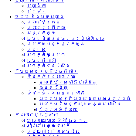
បញ្ជិកា និងភាគទាន
បញ្ជិកា
ភាគទាន
ច្បាប់ និងបទបញ្ជា
ព្រះរាជក្រម
ព្រះរាជក្រឹត្យ
អនុក្រឹត្យ
សេចក្ដីសម្រេចរាជរដ្ឋាភិបាល
ប្រកាសអន្តរក្រសួង
ប្រកាស
សេចក្តីសម្រេច
សេចក្តីណែនាំ
សេចក្តីជូនដំណឹង
កិច្ចសហប្រតិបត្តិការ
ទំនាក់ទំនង​សាធារណៈ
មូលដ្ឋានសុខាភិបាលដៃគូ
ធនាគារដៃគូ
ទំនាក់​ទំនង​អន្តរ​ជាតិ
សមាគមសន្តិសុខសង្គមអន្តរជាតិ
សមាគមន៍សន្តិសុខសង្គមអាស៊ាន​
ដៃគូរអភិវឌ្ឍ
ការបោះពុម្ភផ្សាយ
គោលនយោបាយ និង ផែនការ
សៀវភៅមគ្គទេសក៍
របាយការណ៍លទ្ធផល