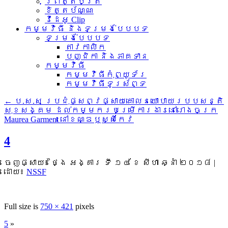
ព្រឹត្តិប័ត្រ
ខិត្តប័ណ្ណ
វីដេអូ Clip
កម្មវិធី និងទម្រង់បែបបទ
ទម្រង់បែបបទ
តាវកាលិក
បញ្ជិកា និងភាគទាន
កម្មវិធី
កម្មវិធីកុំព្យូទ័រ
កម្មវិធីទូរស័ព្ទ
←
ប.ស.ស ប្រជុំផ្សព្វផ្សាយគោលនយោបាយរបបសន្តិ
សុខសង្គម ដល់កម្មករបម្រើការងារនៅរោងចក្រ
Maurea Garment នៅខណ្ឌឬស្សីកែវ
4
ចេញផ្សាយ៖
ថ្ងៃ អង្គារ ទី ១៤ ខែ សីហា ឆ្នាំ ២០១៨
|
ដោយ៖
NSSF
Full size is
750 × 421
pixels
5
»