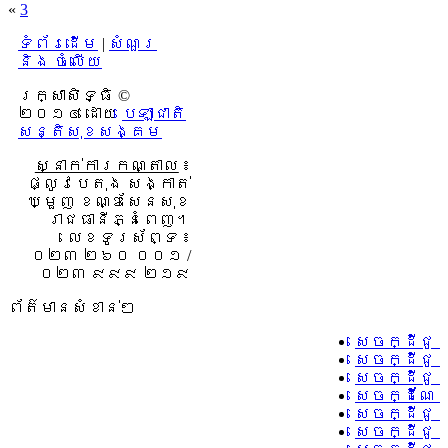
«
3
ទំព័រដើម
|
សំណួរ
និង ចំលើយ
រក្សាសិទ្ធិ ©
២០១៤ ដោយ​
បេឡាជាតិ
សន្តិសុខសង្គម
ស្នាក់ការកណ្តាល
៖
ផ្លូវបេតុង សង្កាត់
ឃ្មួញ ខណ្ឌសែនសុខ
រាជធានីភ្នំពេញ។
លេខទូរស័ព្ទ ៖
០២៣ ២៦០ ០០១ /
០២៣ ៩៩៩ ២១៩
ព័ត៌មានសំខាន់ៗ
សេចក្ដីជូ
សេចក្ដីជូ
សេចក្ដីជូ
សេចក្ដីណែន
សេចក្ដីជូន
សេចក្ដីជូន