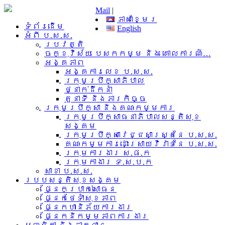
Mail
|
ភាសាខ្មែរ
ទំព័រដើម
English
អំពី​ ប.ស.ស.
ប្រវត្តិ
ចក្ខុវិស័យ បេសកកម្ម និង គោលការណ៍…
អង្គភាព
អង្គការលេខ ប.ស.ស.
ក្រុមប្រឹក្សាភិបាល
ថ្នាក់ដឹកនាំ
តួនាទី និងភារកិច្ច
ក្រុមប្រឹក្សា និងគណៈកម្មការ
ក្រុមប្រឹក្សាធនាភិបាលសន្តិសុខ
សង្គម
ក្រុមប្រឹក្សាវេជ្ជសាស្រ្តនៃ ប.ស.ស.
គណៈកម្មការដោះស្រាយវិវាទនៃ ប.ស.ស.
ក្រុមការងារ​ ស.ផ.ក
ក្រុមកាងារ ទ.ស.ប.ក
សាខា ប.ស.ស.
របបសន្តិសុខសង្គម
ផ្នែកប្រាក់សោធន
ផ្នែកថែទាំសុខភាព
ផ្នែកហានិភ័យការងារ
ផ្នែកនិកម្មភាពការងារ