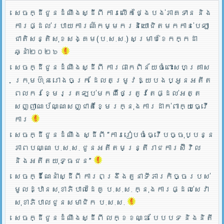
សេចក្ដីជូនដំណឹងស្ដីពី ការលើកថ្ងៃបង់ភាគទាន និង
ការផ្ដល់របាយការណ៍កម្មករនិយោជិតមកកាន់បេឡា
ជាតិសន្តិសុខសង្គម(ប.ស.ស.) សម្រាប់ខែកក្កដា
ឆ្នាំ២០២៦
សេចក្ដីជូនដំណឹងស្ដីពី ការផាកពិន័យចំពោះសហគ្រាស
ក្រុមហ៊ុន រោងចក្រ ដែលតម្រូវឱ្យបងប្អូនអតីត
ពលករខ្មែរត្រឡប់មកពីថៃត្រូវតែផ្ដល់អត្ត
សញ្ញាណប័ណ្ណសញ្ជាតិខ្មែរក្នុងការដាក់ពាក្យធ្វើ
ការ
សេចក្ដីជូនដំណឹង ស្ដីពី “ការរៀបចំធ្វើបច្ចុប្បន្ន
ភាពបណ្ណ ប.ស.ស. ជូនអតីតមន្ត្រីរាជការស៊ីវិល
និងអតីតយុទ្ធជន”
សេចក្ដីណែនាំស្ដីពី ការពង្រឹងតួនាទីភារកិច្ចរបស់
មូលដ្ឋានសុខាភិបាលដៃគូ ប.­ស.ស. ក្នុងការផ្ដល់សេវា
សុខាភិបាលជូនសមាជិក ប.ស.ស.
សេចក្ដីជូនដំណឹងស្ដីពី លក្ខខណ្ឌ បែបបទ និងនិតី