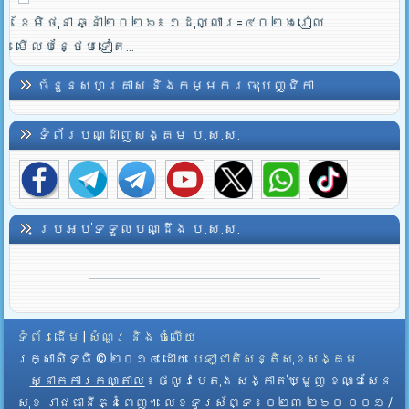
ខែមិថុនា ឆ្នាំ២០២៦៖ ១ដុល្លារ=៤០២៦រៀល
មើលបន្ថែមទៀត...
ចំនួនសហគ្រាស និងកម្មករចុះបញ្ជិកា
ទំព័របណ្ដាញសង្គម ប.ស.ស.
ប្រអប់ទទួលបណ្ដឹង ប.ស.ស.
ទំព័រដើម
|
សំណួរ និង ចំលើយ
រក្សាសិទ្ធិ © ២០១៤ ដោយ​
បេឡាជាតិសន្តិសុខសង្គម
ស្នាក់ការកណ្តាល
៖ ផ្លូវបេតុង សង្កាត់ឃ្មួញ ខណ្ឌសែន
សុខ រាជធានីភ្នំពេញ។ លេខទូរស័ព្ទ ៖ ០២៣ ២៦០ ០០១ /