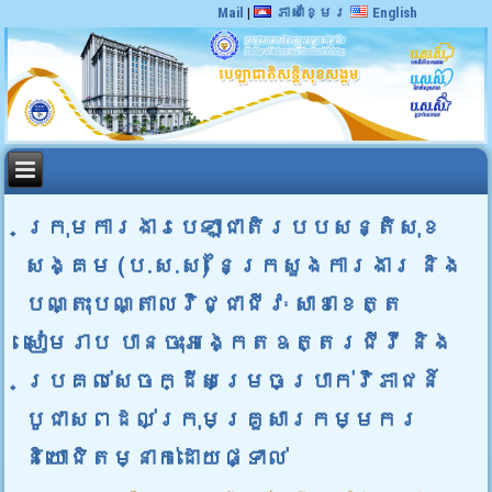
Mail
|
ភាសាខ្មែរ
English
ក្រុមការងារបេឡាជាតិរបបសន្តិសុខ
សង្គម (ប.ស.ស) នៃក្រសួងការងារ និង
បណ្តុះបណ្តាលវិជ្ជាជីវៈ សាខាខេត្ត
សៀមរាប បានចុះអង្កេតឧត្តរជីវី និង
ប្រគល់សេចក្ដីសម្រេចប្រាក់វិភាជន៍
បូជាសពដល់ក្រុមគ្រួសារកម្មករ
និយោជិតម្នាក់ដោយផ្ទាល់