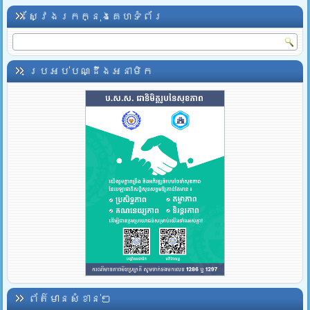
ស្វែងរកក្នុងគេហទំព័រ
ប្រអប់បណ្ដឹងអនាមិក
ព័ត៌មានសំខាន់ៗ