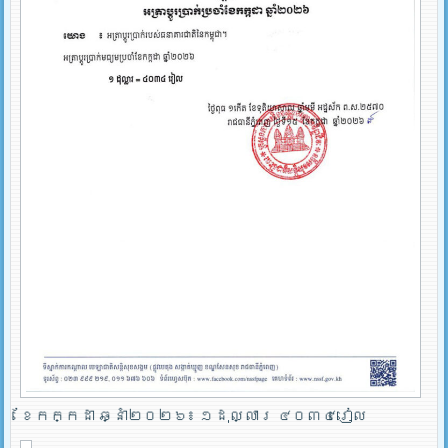
ខែកក្កដា ឆ្នាំ២០២៦៖ ១ដុល្លារ ៤០៣៤រៀល