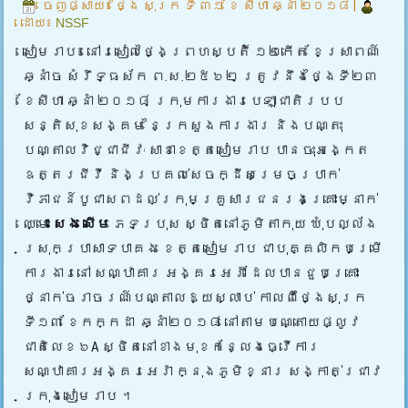
ចេញផ្សាយ៖
ថ្ងៃ សុក្រ ទី ៣១ ខែ សីហា ឆ្នាំ ២០១៨
|
ដោយ៖
NSSF
សៀមរាប៖ នៅរសៀលថ្ងៃព្រហស្បតិ៍ ១២កើត ខែស្រាពណ៍
ឆ្នាំច សំរឹទ្ធស័ក ព.ស.២៥៦២ ត្រូវនឹងថ្ងៃទី២៣
ខែសីហា ឆ្នាំ ២០១៨ ក្រុមការងារបេឡាជាតិរបប
សន្តិសុខសង្គម នៃក្រសួងការងារ និងបណ្តុះ
បណ្តាលវិជ្ជាជីវៈ សាខាខេត្តសៀមរាប បានចុះអង្កេត
ឧត្តរជីវី និងប្រគល់សេចក្ដីសម្រេចប្រាក់
វិភាជន៍បូជាសពដល់ក្រុមគ្រួសារជនរងគ្រោះ
ម្នាក់
ឈ្មោះ
សេង សើម
ភេទប្រុស ស្ថិតនៅភូមិតាកុយ ឃុំបល្ល័ង
ស្រុកប្រាសាទបាគង ខេត្តសៀមរាប ជាបុគ្គលិកបម្រើ
ការងារនៅ សណ្ឋាគារ អង្គរអេរ៉ា ដែលបានជួបគ្រោះ
ថ្នាក់ចរាចរណ៍បណ្តាលឱ្យស្លាប់ កាលពីថ្ងៃសុក្រ
ទី១៣ ខែកក្កដា ឆ្នាំ២០១៨ នៅតាមបណ្តោយផ្លូវ
ជាតិលេខ៦A ស្ថិតនៅខាងមុខកន្លែងធ្វើការ
សណ្ឋាគារអង្គរអេរ៉ា ក្នុងភូមិខ្នារ សង្កាត់ជ្រាវ
ក្រុងសៀមរាប ។