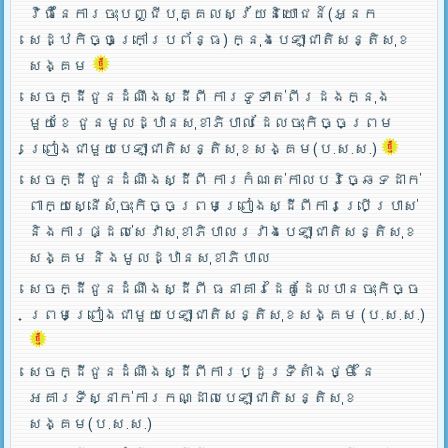
វិធីនៃការចុះបញ្ជីបុគ្គលស្វ័យនិយោជន៍(អ្នក
សេដ្ឋកិច្ចក្រៅប្រព័ន្ធ) ក្នុងបេឡាជាតិសន្តិសុខ
សង្គម
សេចក្ដីជូនដំណឹងស្ដីពី ការទូទាត់ពីរដងក្នុង
មួយខែ ជូនមូលដ្ឋានសុខាភិបាល ដែលចុះកិច្ចព្រម
ព្រៀងជាមួយបេឡាជាតិសន្តិសុខសង្គម(ប.ស.ស.)
សេចក្ដីជូនដំណឹងស្ដីពី ការកំណត់កាលបរិច្ឆេទដាក់
ពាក្យស្នើសុំចុះកិច្ចព្រមព្រៀងស្ដីពីការប្រើប្រាស់
និងការផ្ដល់សេវាសុខាភិបាលរវាងបេឡាជាតិសន្តិសុខ
សង្គម និងមូលដ្ឋានសុខាភិបាល
សេចក្ដីជូនដំណឹងស្ដីពី ធនាគារដៃគូដែលបានចុះកិច្ច
ព្រមព្រៀងជាមួយបេឡាជាតិសន្តិសុខសង្គម (ប.ស.ស.)
សេចក្ដីជូនដំណឹងស្ដីពីការប្ដូរទីតាំងថ្មី នៃ
អគារទីស្នាក់ការកណ្ដាលបេឡាជាតិសន្តិសុខ
សង្គម(ប.ស.ស.)