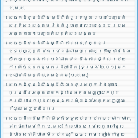
ប.ស.ស.
សេចក្ដីជូនដំណឹង ស្ដីពីគំរូត្រាមូល របស់បេឡាជាតិ
សន្តិសុខសង្គម និងគំរូហត្ថលេខាសង្ខេប របស់
អគ្គនាយកបេឡាជាតិសន្តិសុខសង្គម
សេចក្ដីជូនដំណឹងស្ដីពី ការអនុវត្តនូវ
បទបញ្ញត្តិ ជាធរមានចំពោះសហគ្រាស គ្រឹះស្ថានដែល
យឺតយូរក្នុងការបង់ភាគទាន និងការផ្ដល់ របាយ
ការណ៍ចំនួនកម្មករនិយោជិត (ទម្រង់ ២.០១) មក
បេឡាជាតិសន្តិសុខសង្គម(ប.ស.ស.)
សេចក្ដីជូនដំណឹងស្ដីពី លេខទូរសព្ទ និងឈ្មោះ
មន្រ្តីនៃអគ្គនាយកដ្ឋានអត្តសញ្ញាណកម្ម
ករណី មានចម្ងល់ក្នុងការសុំផ្ដល់អត្តសញ្ញាណ
ប័ណ្ណ សញ្ជាតិខ្មែរ
សេចក្ដីណែនាំស្ដីពី សិទ្ធិទទួលបានប្រាក់សម្រាក មាតុ
ភាពចំពោះសមាជិក ប.ស.ស. ដែលបានសម្រាលកូននៅមូល
ដ្ឋានសុខាភិបាល មិនបានចុះកិច្ចព្រមព្រៀងជាមួយ