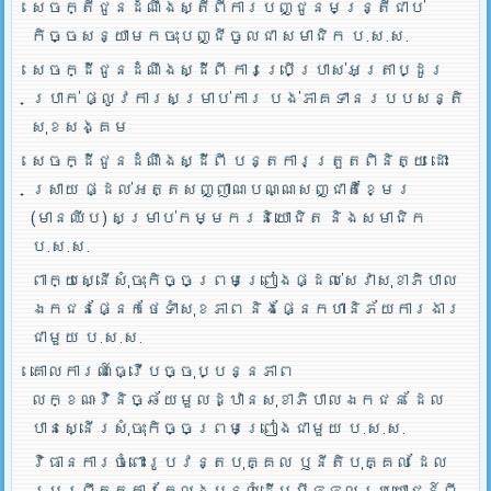
សេចក្តីជូនដំណឹងស្តីពីការបញ្ជូនមន្រ្តីជាប់
កិច្ចសន្យាមកចុះបញ្ជីចូលជា សមាជិក ប.ស.ស.
សេចក្ដីជូនដំណឹងស្ដីពី ការប្រើប្រាស់អត្រាប្ដូរ
ប្រាក់ ផ្លូវការសម្រាប់ការ បង់ភាគទានរបបសន្តិ
សុខសង្គម
សេចក្ដីជូនដំណឹងស្ដីពី បន្តការត្រួតពិនិត្យ ដោះ
ស្រាយ ផ្ដល់អត្តសញ្ញាណបណ្ណសញ្ជាតិខ្មែរ
(មានឈីប) សម្រាប់កម្មករនិយោជិត និងសមាជិក
ប.ស.ស.
ពាក្យស្នើសុំចុះកិច្ចព្រមព្រៀងផ្ដល់សេវាសុខាភិបាល
ឯកជនផ្នែកថែទាំសុខភាព និងផ្នែកហានិភ័យការងារ
ជាមួយ ប.ស.ស.
គោលការណ៍ធ្វើបច្ចុប្បន្នភាព
លក្ខណៈវិនិច្ឆ័យមួលដ្ឋានសុខាភិបាលឯកជន ដែល
បានស្នើរសុំចុះកិច្ចព្រមព្រៀងជាមួយ ប.ស.ស.
វិធានការចំពោះរូបវន្តបុគ្គល ឫនីតិបុគ្គល ដែល
ប្រព្រឹត្តការក្លែងបន្លំដើម្បីទទួលប្រយោជន៍ពី