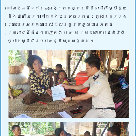
គោលបំណងនៃការចុះអង្កេតឧត្តរជីវីនេះ គឺដើម្បីឱ្យ
ដឹងថា តើអ្នកនៅក្នុងបន្ទុកក្រុមគ្រួសារជនរង
គ្រោះមានអ្នកណាខ្លះ ដែលត្រូវទទួលបានអត្ថ
ប្រយោជន៍បន្ថែមទៀតពី ប.ស.ស ស្របទៅតាមនីតិវិធី
ច្បាប់ស្ដីពីរបបសន្តិសុខសង្គម ៕