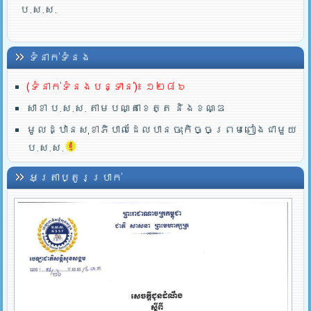
ប.ស.ស.
ទំនាក់ទំនង
(ទំនាក់ទំនងបន្ទាន់)៖ ១២៨៦
សាខា ប.ស.ស. តាមបណ្តាខេត្ត និងខណ្ឌ
មូលដ្ឋានសុខាភិបាលដែលបានចុះកិច្ចព្រមពៀងជាមួយ
ប.ស.ស.
អត្រាប្តូរប្រាក់