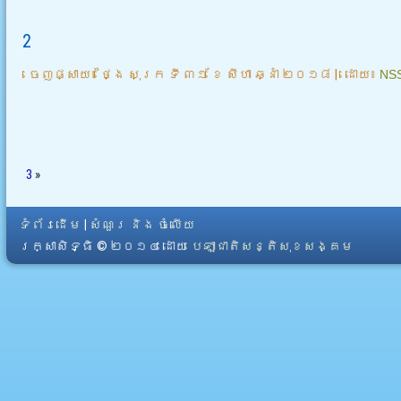
2
ចេញផ្សាយ៖
ថ្ងៃ សុក្រ ទី ៣១ ខែ សីហា ឆ្នាំ ២០១៨
|
ដោយ៖
NS
3
»
ទំព័រដើម
|
សំណួរ និង ចំលើយ
រក្សាសិទ្ធិ © ២០១៤ ដោយ​
បេឡាជាតិសន្តិសុខសង្គម