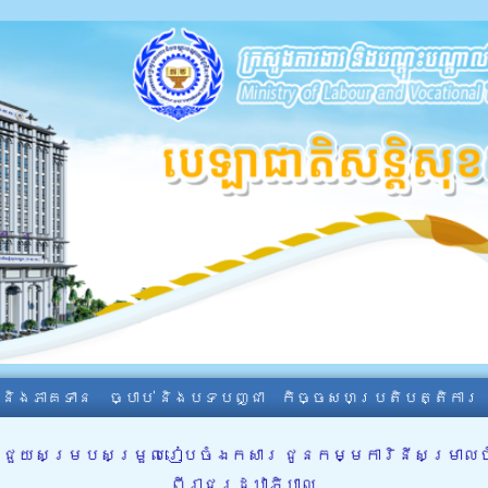
ា និងភាគទាន
ច្បាប់ និងបទបញ្ជា
កិច្ចសហប្រតិបត្តិការ
្បីជួយសម្របសម្រួលរៀបចំឯកសារ ជូនកម្មការិនីសម្រាលច
ពីរាជរដ្ឋាភិបាល