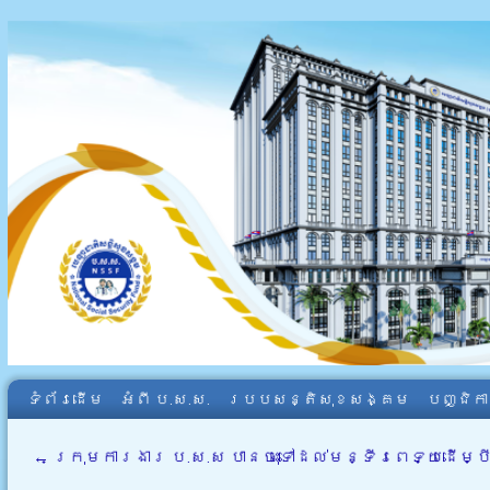
ទំព័រដើម
អំពី​ ប.ស.ស.
របបសន្តិសុខសង្គម
បញ្ជិក
←
ក្រុមការងារ ប.ស.ស បានចុះទៅដល់មន្ទីរពេទ្យដើម