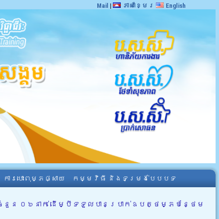
Mail
|
ភាសាខ្មែរ
English
ការបោះពុម្ភផ្សាយ
កម្មវិធី និងទម្រង់បែបបទ
ំនួន ០៦នាក់ ដើម្បីទទួលបានប្រាក់ឧបត្ថម្ភបន្ថែម