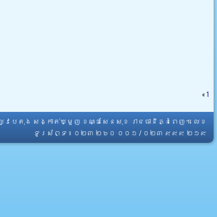
«
1
្លូវបេតុង សង្កាត់ឃ្មួញ ខណ្ឌសែនសុខ រាជធានីភ្នំពេញ។ លេខ
ទូរស័ព្ទ ៖ ០២៣ ២៦០ ០០១ / ០២៣ ៩៩៩ ២១៩