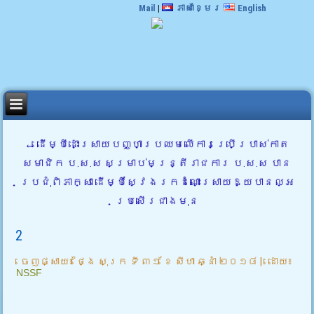
Mail
|
ភាសាខ្មែរ
English
←
ដើម្បីដោះស្រាយបញ្ហាប្រឈមលើការប្រើប្រាស់កាត
សមាជិក ប.ស.ស សម្រាប់មន្រ្តីរាជការ ប.ស.ស បាន
ប្រជុំពិភាក្សា ដើម្បីស្វែងរកដំណោះស្រាយឱ្យបានល្អ
ប្រសើរជាងមុន
2
ចេញផ្សាយ៖
ថ្ងៃ សុក្រ ទី ៣១ ខែ សីហា ឆ្នាំ ២០១៨
|
ដោយ៖
NSSF