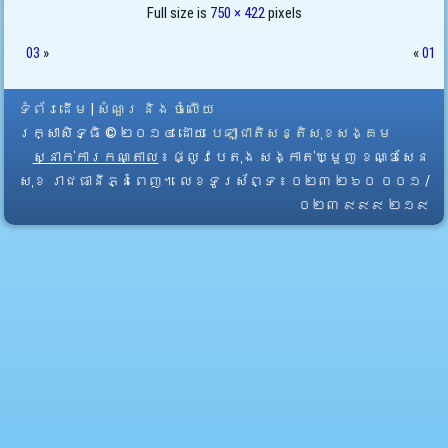
Full size is
750 × 422
pixels
03
»
«
01
ទំព័រដើម
|
សំណួរ និង ចំលើយ
រក្សាសិទ្ធិ © ២០១៤ ដោយ​
បេឡាជាតិសន្តិសុខសង្គម
ស្នាក់ការកណ្តាល
៖ ផ្លូវបេតុង សង្កាត់ឃ្មួញ ខណ្ឌសែន
សុខ រាជធានីភ្នំពេញ។ លេខទូរស័ព្ទ ៖ ០២៣ ២៦០ ០០១ /
០២៣ ៩៩៩ ២១៩