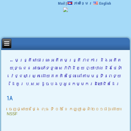
Mail
|
ភាសាខ្មែរ
English
←
មន្ត្រីសាធារណៈ អតីតមន្ត្រីរាជការ និងអតីត
យុទ្ធជន អាចទៅទទួលសេវាពិនិត្យ ព្យាបាល និងថែទាំ
វេជ្ជសាស្ត្រ ដោយឥតគិគថ្លៃ នៅតាមមន្ទីរពេទ្យ
ដៃគូរ ប.ស.ស ដូចបងប្អូនកម្មករនិយោជិតដែរ
1A
ចេញផ្សាយ៖
ថ្ងៃ ពុធ ទី ០៥ ខែ កញ្ញា ឆ្នាំ ២០១៨
|
ដោយ៖
NSSF