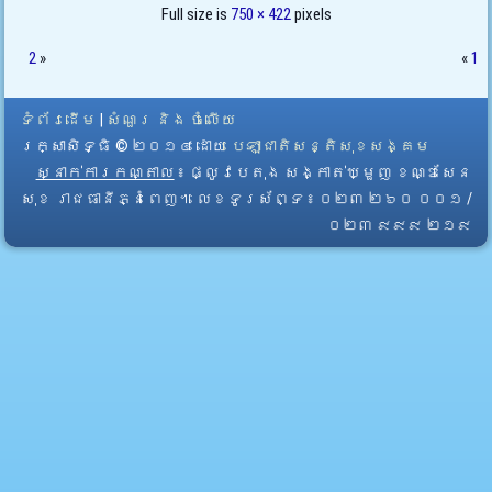
Full size is
750 × 422
pixels
2
»
«
1
ទំព័រដើម
|
សំណួរ និង ចំលើយ
រក្សាសិទ្ធិ © ២០១៤ ដោយ​
បេឡាជាតិសន្តិសុខសង្គម
ស្នាក់ការកណ្តាល
៖ ផ្លូវបេតុង សង្កាត់ឃ្មួញ ខណ្ឌសែន
សុខ រាជធានីភ្នំពេញ។ លេខទូរស័ព្ទ ៖ ០២៣ ២៦០ ០០១ /
០២៣ ៩៩៩ ២១៩