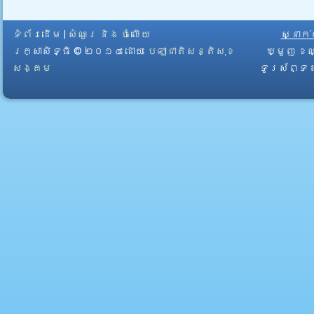
ទំព័រដើម
|
សំណួរ និង ចំលើយ
ស្នាក
រក្សាសិទ្ធិ © ២០១៤ ដោយ​
បេឡាជាតិសន្តិសុខ
ឃ្មួញ ខណ
សង្គម
ទូរស័ព្ទ