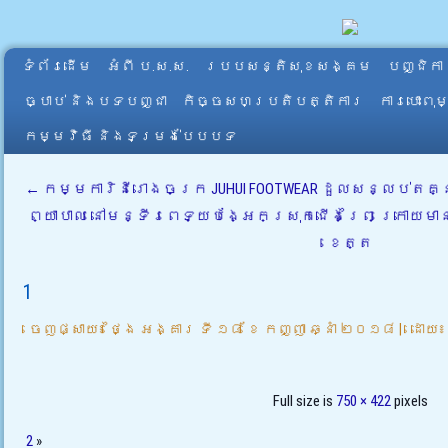
ទំព័រដើម
អំពី​ ប.ស.ស.
របបសន្តិសុខសង្គម
បញ្ជិកា
ច្បាប់ និងបទបញ្ជា
កិច្ចសហប្រតិបត្តិការ
ការបោះពុ
កម្មវិធី និងទម្រង់បែបបទ
←
កម្មការិនីរោងចក្រ JUHUI FOOTWEAR ដួលសន្លប់តគ្ន
ព្យាបាល នៅមន្ទីរពេទ្យបង្អែកស្រុកជើងព្រៃ ក្រោយ
ខេត្ត
1
ចេញផ្សាយ៖
ថ្ងៃ អង្គារ ទី ១៨ ខែ កញ្ញា ឆ្នាំ ២០១៨
|
ដោយ៖
Full size is
750 × 422
pixels
2
»