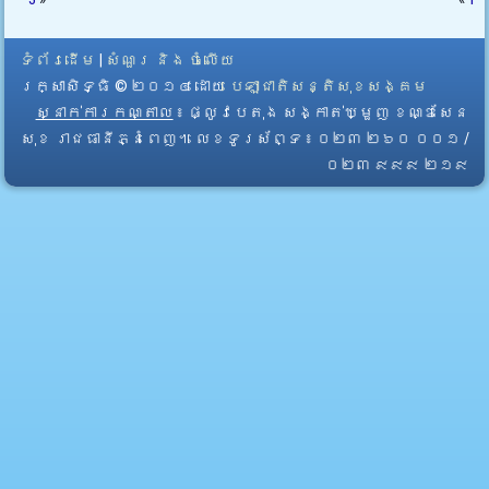
ទំព័រដើម
|
សំណួរ និង ចំលើយ
រក្សាសិទ្ធិ © ២០១៤ ដោយ​
បេឡាជាតិសន្តិសុខសង្គម
ស្នាក់ការកណ្តាល
៖ ផ្លូវបេតុង សង្កាត់ឃ្មួញ ខណ្ឌសែន
សុខ រាជធានីភ្នំពេញ។ លេខទូរស័ព្ទ ៖ ០២៣ ២៦០ ០០១ /
០២៣ ៩៩៩ ២១៩