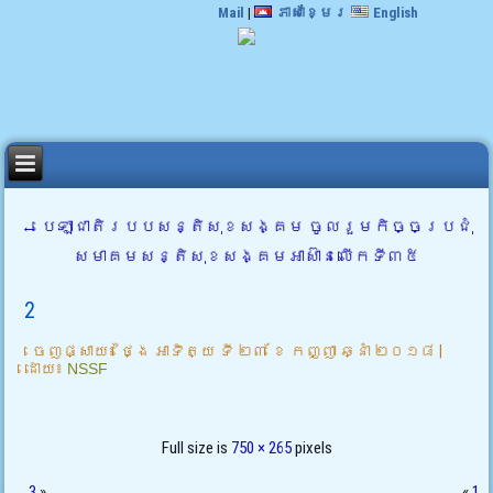
Mail
|
ភាសាខ្មែរ
English
←
បេឡាជាតិរបបសន្តិសុខសង្គម ចូលរួមកិច្ចប្រជុំ
សមាគមសន្តិសុខសង្គមអាស៊ានលើកទី៣៥
2
ចេញផ្សាយ៖
ថ្ងៃ អាទិត្យ ទី ២៣ ខែ កញ្ញា ឆ្នាំ ២០១៨
|
ដោយ៖
NSSF
Full size is
750 × 265
pixels
3
»
«
1