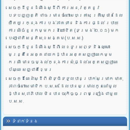
សេចក្ដីជូនដំណឹងស្ដីពី ការអនុវត្តនូវ
បទបញ្ញត្តិ ជាធរមានចំពោះសហគ្រាស គ្រឹះស្ថានដែល
យឺតយូរក្នុងការបង់ភាគទាន និងការផ្ដល់ របាយ
ការណ៍ចំនួនកម្មករនិយោជិត (ទម្រង់ ២.០១) មក
បេឡាជាតិសន្តិសុខសង្គម(ប.ស.ស.)
សេចក្ដីជូនដំណឹងស្ដីពី លេខទូរសព្ទ និងឈ្មោះ
មន្រ្តីនៃអគ្គនាយកដ្ឋានអត្តសញ្ញាណកម្ម
ករណី មានចម្ងល់ក្នុងការសុំផ្ដល់អត្តសញ្ញាណ
ប័ណ្ណ សញ្ជាតិខ្មែរ
សេចក្ដីណែនាំស្ដីពី សិទ្ធិទទួលបានប្រាក់សម្រាក មាតុ
ភាពចំពោះសមាជិក ប.ស.ស. ដែលបានសម្រាលកូននៅមូល
ដ្ឋានសុខាភិបាល មិនបានចុះកិច្ចព្រមព្រៀងជាមួយ
ប.ស.ស.
ទំនាក់ទំនង