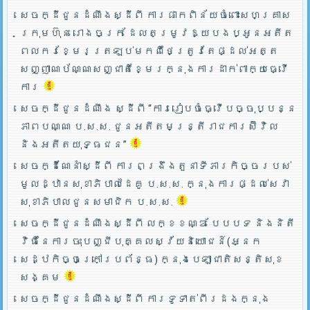
សេចក្ដីជូនដំណឹងស្ដីពី ការផាកពិន័យចំពោះសហគ្រាស
ក្រុមហ៊ុន រោងចក្រ ដែលតម្រូវឱ្យបងប្អូនអតីត
ពលករខ្មែរត្រឡប់មកពីថៃត្រូវតែផ្ដល់អត្ត
សញ្ញាណប័ណ្ណសញ្ជាតិខ្មែរក្នុងការដាក់ពាក្យធ្វើ
ការ
សេចក្ដីជូនដំណឹង ស្ដីពី “ការរៀបចំធ្វើបច្ចុប្បន្ន
ភាពបណ្ណ ប.ស.ស. ជូនអតីតមន្ត្រីរាជការស៊ីវិល
និងអតីតយុទ្ធជន”
សេចក្ដីណែនាំស្ដីពី ការពង្រឹងតួនាទីភារកិច្ចរបស់
មូលដ្ឋានសុខាភិបាលដៃគូ ប.­ស.ស. ក្នុងការផ្ដល់សេវា
សុខាភិបាលជូនសមាជិក ប.ស.ស.
សេចក្ដីជូនដំណឹងស្ដីពី លក្ខខណ្ឌ បែបបទ និងនិតី
វិធីនៃការចុះបញ្ជីបុគ្គលស្វ័យនិយោជន៍(អ្នក
សេដ្ឋកិច្ចក្រៅប្រព័ន្ធ) ក្នុងបេឡាជាតិសន្តិសុខ
សង្គម
សេចក្ដីជូនដំណឹងស្ដីពី ការទូទាត់ពីរដងក្នុង