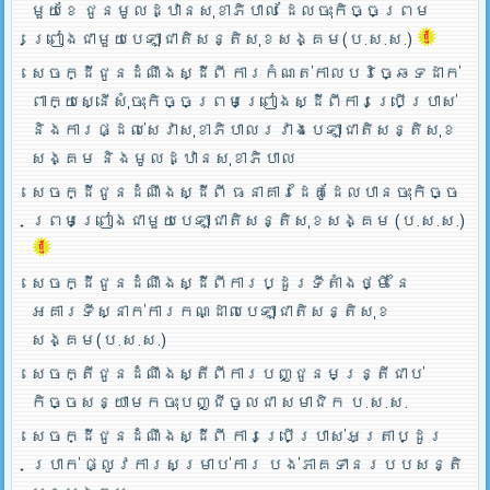
មួយខែ ជូនមូលដ្ឋានសុខាភិបាល ដែលចុះកិច្ចព្រម
ព្រៀងជាមួយបេឡាជាតិសន្តិសុខសង្គម(ប.ស.ស.)
សេចក្ដីជូនដំណឹងស្ដីពី ការកំណត់កាលបរិច្ឆេទដាក់
ពាក្យស្នើសុំចុះកិច្ចព្រមព្រៀងស្ដីពីការប្រើប្រាស់
និងការផ្ដល់សេវាសុខាភិបាលរវាងបេឡាជាតិសន្តិសុខ
សង្គម និងមូលដ្ឋានសុខាភិបាល
សេចក្ដីជូនដំណឹងស្ដីពី ធនាគារដៃគូដែលបានចុះកិច្ច
ព្រមព្រៀងជាមួយបេឡាជាតិសន្តិសុខសង្គម (ប.ស.ស.)
សេចក្ដីជូនដំណឹងស្ដីពីការប្ដូរទីតាំងថ្មី នៃ
អគារទីស្នាក់ការកណ្ដាលបេឡាជាតិសន្តិសុខ
សង្គម(ប.ស.ស.)
សេចក្តីជូនដំណឹងស្តីពីការបញ្ជូនមន្រ្តីជាប់
កិច្ចសន្យាមកចុះបញ្ជីចូលជា សមាជិក ប.ស.ស.
សេចក្ដីជូនដំណឹងស្ដីពី ការប្រើប្រាស់អត្រាប្ដូរ
ប្រាក់ ផ្លូវការសម្រាប់ការ បង់ភាគទានរបបសន្តិ