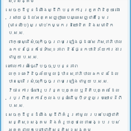
សុខសង្គម
សេចក្ដីជូនដំណឹងស្ដីពី បន្តការត្រួតពិនិត្យ ដោះ
ស្រាយ ផ្ដល់អត្តសញ្ញាណបណ្ណសញ្ជាតិខ្មែរ
(មានឈីប) សម្រាប់កម្មករនិយោជិត និងសមាជិក
ប.ស.ស.
ពាក្យស្នើសុំចុះកិច្ចព្រមព្រៀងផ្ដល់សេវាសុខាភិបាល
ឯកជនផ្នែកថែទាំសុខភាព និងផ្នែកហានិភ័យការងារ
ជាមួយ ប.ស.ស.
គោលការណ៍ធ្វើបច្ចុប្បន្នភាព
លក្ខណៈវិនិច្ឆ័យមួលដ្ឋានសុខាភិបាលឯកជន ដែល
បានស្នើរសុំចុះកិច្ចព្រមព្រៀងជាមួយ ប.ស.ស.
វិធានការចំពោះរូបវន្តបុគ្គល ឫនីតិបុគ្គល ដែល
ប្រព្រឹត្តការក្លែងបន្លំដើម្បីទទួលប្រយោជន៍ពី
ប.ស.ស.
សេចក្ដីជូនដំណឹង ស្ដីពីគំរូត្រាមូល របស់បេឡាជាតិ
សន្តិសុខសង្គម និងគំរូហត្ថលេខាសង្ខេប របស់
អគ្គនាយកបេឡាជាតិសន្តិសុខសង្គម