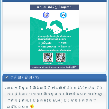
ព័ត៌មានសំខាន់ៗ
សេចក្ដីជូនដំណឹងស្ដីពី ការលើកថ្ងៃបង់ភាគទាន និង
ការផ្ដល់របាយការណ៍កម្មករនិយោជិតមកកាន់បេឡា
ជាតិសន្តិសុខសង្គម(ប.ស.ស.) សម្រាប់ខែកក្កដា
ឆ្នាំ២០២៦