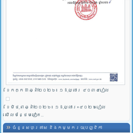
ខែកក្កដា ឆ្នាំ២០២៦៖ ១ដុល្លារ ៤០៣៤រៀល
ខែមិថុនា ឆ្នាំ២០២៦៖ ១ដុល្លារ=៤០២៦រៀល
មើលបន្ថែមទៀត...
ចំនួនសហគ្រាស និងកម្មករចុះបញ្ជិកា