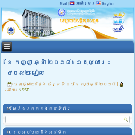
Mail
|
ភាសាខ្មែរ
English
ខែ កញ្ញា ឆ្នាំ ២០១៨៖ ១ដុល្លារ =
៤០៩២ រៀល
ចេញផ្សាយ៖
ថ្ងៃ ច័ន្ទ ទី ០១ ខែ តុលា ឆ្នាំ ២០១៨
|
ដោយ៖
NSSF
ស្វែងរកក្នុងគេហទំព័រ
ប្រអប់បណ្ដឹងអនាមិក