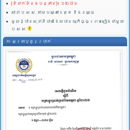
(ទំនាក់ទំនងបន្ទាន់)៖ ១២៨៦
សាខា ប.ស.ស. តាមបណ្តាខេត្ត និងខណ្ឌ
មូលដ្ឋានសុខាភិបាលដែលបានចុះកិច្ចព្រមពៀងជាមួយ
ប.ស.ស.
អត្រាប្តូរប្រាក់