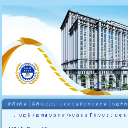
ទំព័រដើម
អំពី​ ប.ស.ស.
របបសន្តិសុខសង្គម
បញ្ជិក
←
បញ្ជីរាយនាមបេក្ខជន-បេក្ខនារីដែលបានប្រឡងជា