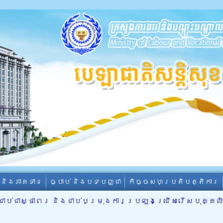
ា និងភាគទាន
ច្បាប់ និងបទបញ្ជា
កិច្ចសហប្រតិបត្តិការ
ប់ជាស្ថាពរ និងជាប់បម្រុងការប្រឡងជ្រើសរើសបុគ្គលិ