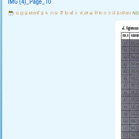
IMG (4)_Page_10
ចេញផ្សាយ៖
ថ្ងៃ ពុធ ទី ២៤ ខែ តុលា ឆ្នាំ ២០១៨
|
ដោយ៖
NS