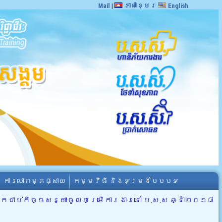
Mail
|
ភាសាខ្មែរ
English
ការបោះពុម្ភផ្សាយ
កម្មវិធី និងទម្រង់បែបបទ
កជាប់កិច្ចសន្យាចូលបម្រើការងារនៅ ប.ស.ស ឆ្នាំ២០១៨