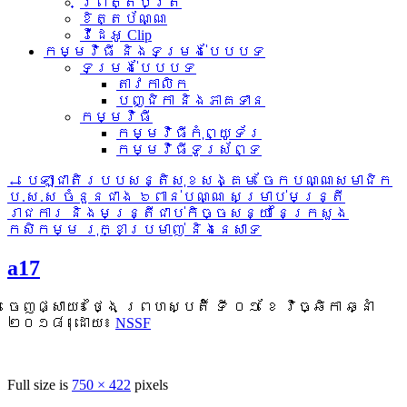
ព្រឹត្តិប័ត្រ
ខិត្តប័ណ្ណ
វីដេអូ Clip
កម្មវិធី និងទម្រង់បែបបទ
ទម្រង់បែបបទ
តាវកាលិក
បញ្ជិកា និងភាគទាន
កម្មវិធី
កម្មវិធីកុំព្យូទ័រ
កម្មវិធីទូរស័ព្ទ
←
បេឡាជាតិរបបសន្តិសុខសង្គម ចែកបណ្ណសមាជិក
ប.ស.ស ចំនួនជាង ៦ពាន់បណ្ណ សម្រាប់មន្ត្រី
រាជការ និងមន្ត្រីជាប់កិច្ចសន្យា នៃក្រសួង
កសិកម្ម រុក្ខាប្រមាញ់ និងនេសាទ
a17
ចេញផ្សាយ៖
ថ្ងៃ ព្រហស្បតិ៍ ទី ០១ ខែ វិច្ឆិកា ឆ្នាំ
២០១៨
|
ដោយ៖
NSSF
Full size is
750 × 422
pixels