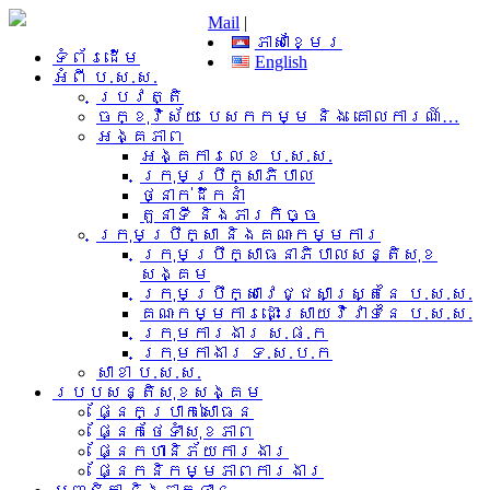
Mail
|
ភាសាខ្មែរ
ទំព័រដើម
English
អំពី​ ប.ស.ស.
ប្រវត្តិ
ចក្ខុវិស័យ បេសកកម្ម និង គោលការណ៍…
អង្គភាព
អង្គការលេខ ប.ស.ស.
ក្រុមប្រឹក្សាភិបាល
ថ្នាក់ដឹកនាំ
តួនាទី និងភារកិច្ច
ក្រុមប្រឹក្សា និងគណៈកម្មការ
ក្រុមប្រឹក្សាធនាភិបាលសន្តិសុខ
សង្គម
ក្រុមប្រឹក្សាវេជ្ជសាស្រ្តនៃ ប.ស.ស.
គណៈកម្មការដោះស្រាយវិវាទនៃ ប.ស.ស.
ក្រុមការងារ​ ស.ផ.ក
ក្រុមកាងារ ទ.ស.ប.ក
សាខា ប.ស.ស.
របបសន្តិសុខសង្គម
ផ្នែកប្រាក់សោធន
ផ្នែកថែទាំសុខភាព
ផ្នែកហានិភ័យការងារ
ផ្នែកនិកម្មភាពការងារ