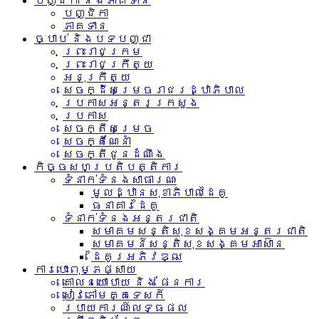
បញ្ជិកា និងភាគទាន
បញ្ជិកា
ភាគទាន
ច្បាប់ និងបទបញ្ជា
ព្រះរាជក្រម
ព្រះរាជក្រឹត្យ
អនុក្រឹត្យ
សេចក្ដីសម្រេចរាជរដ្ឋាភិបាល
ប្រកាសអន្តរក្រសួង
ប្រកាស
សេចក្តីសម្រេច
សេចក្តីណែនាំ
សេចក្តីជូនដំណឹង
កិច្ចសហប្រតិបត្តិការ
ទំនាក់ទំនង​សាធារណៈ
មូលដ្ឋានសុខាភិបាលដៃគូ
ធនាគារដៃគូ
ទំនាក់​ទំនង​អន្តរ​ជាតិ
សមាគមសន្តិសុខសង្គមអន្តរជាតិ
សមាគមន៍សន្តិសុខសង្គមអាស៊ាន​
ដៃគូរអភិវឌ្ឍ
ការបោះពុម្ភផ្សាយ
គោលនយោបាយ និង ផែនការ
សៀវភៅមគ្គទេសក៍
របាយការណ៍លទ្ធផល