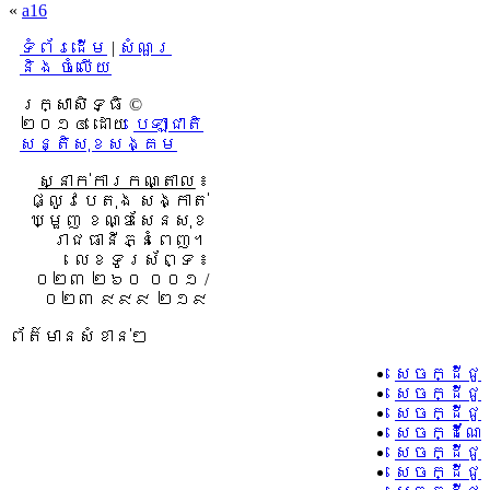
«
a16
ទំព័រដើម
|
សំណួរ
និង ចំលើយ
រក្សាសិទ្ធិ ©
២០១៤ ដោយ​
បេឡាជាតិ
សន្តិសុខសង្គម
ស្នាក់ការកណ្តាល
៖
ផ្លូវបេតុង សង្កាត់
ឃ្មួញ ខណ្ឌសែនសុខ
រាជធានីភ្នំពេញ។
លេខទូរស័ព្ទ ៖
០២៣ ២៦០ ០០១ /
០២៣ ៩៩៩ ២១៩
ព័ត៌មានសំខាន់ៗ
សេចក្ដីជូ
សេចក្ដីជូ
សេចក្ដីជូ
សេចក្ដីណែ
សេចក្ដីជូ
សេចក្ដីជូ