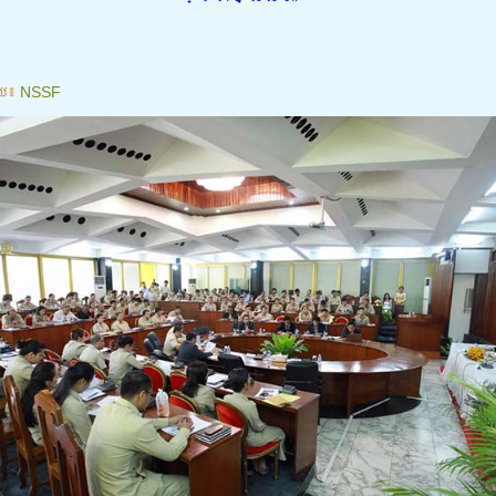
យ៖
NSSF