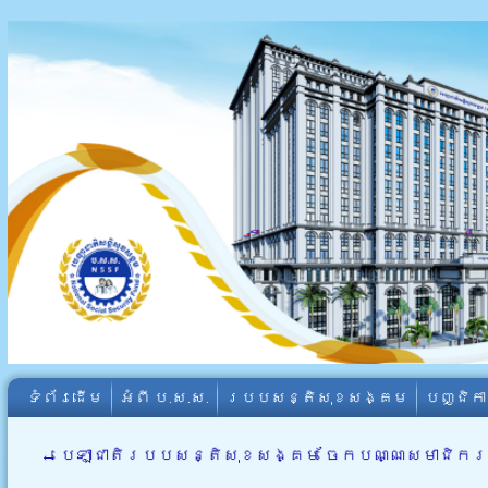
ទំព័រដើម
អំពី​ ប.ស.ស.
របបសន្តិសុខសង្គម
បញ្ជិក
←
បេឡាជាតិរបបសន្តិសុខសង្គម ចែកបណ្ណសមាជិករបស