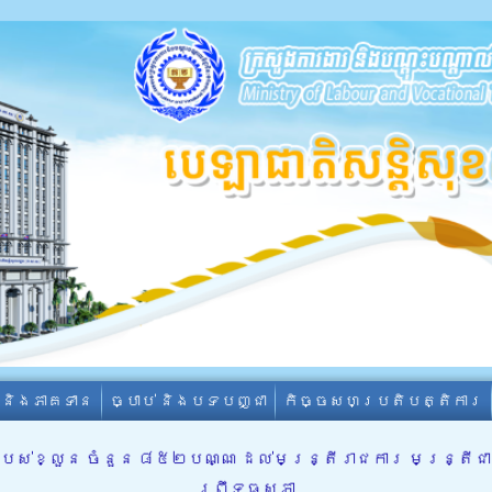
ា និងភាគទាន
ច្បាប់ និងបទបញ្ជា
កិច្ចសហប្រតិបត្តិការ
់ខ្លួន ចំនួន ៨៥២បណ្ណ ដល់មន្ត្រីរាជការ មន្ត្រីជាប
ព្រឹទ្ធសភា