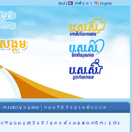
Mail
|
ភាសាខ្មែរ
English
ការបោះពុម្ភផ្សាយ
កម្មវិធី និងទម្រង់បែបបទ
់កិច្ចសន្យា និងនិវត្តជន នៃអគ្គលេខាធិការដ្ឋាន