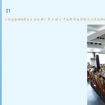
21
ចេញផ្សាយ៖
ថ្ងៃ អង្គារ ទី ០៦ ខែ វិច្ឆិកា ឆ្នាំ ២០១៨
|
ដោ