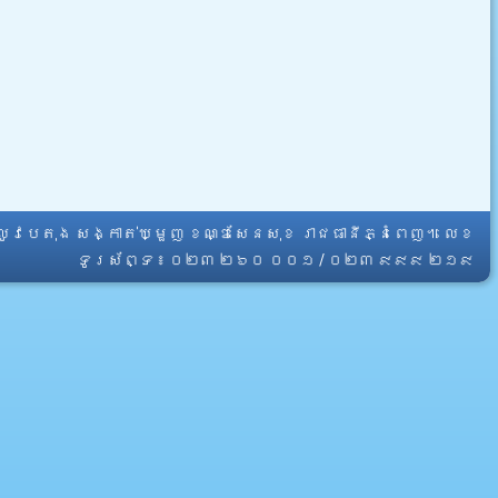
្លូវបេតុង សង្កាត់ឃ្មួញ ខណ្ឌសែនសុខ រាជធានីភ្នំពេញ។ លេខ
ទូរស័ព្ទ ៖ ០២៣ ២៦០ ០០១ / ០២៣ ៩៩៩ ២១៩