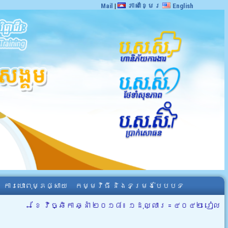
Mail
|
ភាសាខ្មែរ
English
ការបោះពុម្ភផ្សាយ
កម្មវិធី និងទម្រង់បែបបទ
←
ខែ វិច្ឆិកា ឆ្នាំ ២០១៨៖ ១ដុល្លារ = ៤០៤២ រៀល