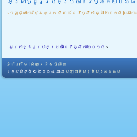
អត្រាប្ដូរប្រាក់ប្រចាំខែវិច្ឆិកា២០១៨
ចេញផ្សាយ៖
ថ្ងៃ សុក្រ ទី ៣០ ខែ វិច្ឆិកា ឆ្នាំ ២០១៨
|
ដោយ
អត្រាប្ដូរប្រាក់ប្រចាំខែវិច្ឆិកា២០១៨
»
ទំព័រដើម
|
សំណួរ និង ចំលើយ
រក្សាសិទ្ធិ © ២០១៤ ដោយ​
បេឡាជាតិសន្តិសុខសង្គម