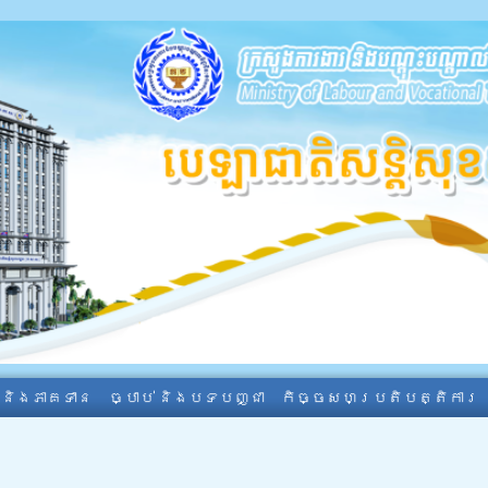
ា និងភាគទាន
ច្បាប់ និងបទបញ្ជា
កិច្ចសហប្រតិបត្តិការ