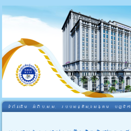
ទំព័រដើម
អំពី​ ប.ស.ស.
របបសន្តិសុខសង្គម
បញ្ជិក