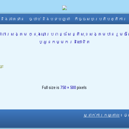
ា និងភាគទាន
ច្បាប់ និងបទបញ្ជា
កិច្ចសហប្រតិបត្តិការ
ពារសង្គម ក្នុងនោះប្រពន្ធ័សន្តិសុខសង្គមបានរួមចំណ
ប្អូនកម្មករនិយោជិត
SF
Full size is
750 × 500
pixels
ស្នាក់ការកណ្តាល
៖ ផ