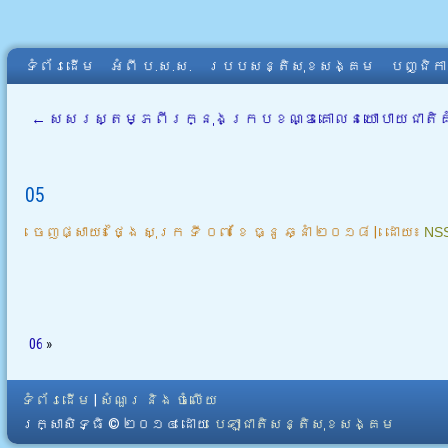
ទំព័រដើម
អំពី​ ប.ស.ស.
របបសន្តិសុខសង្គម
បញ្ជិក
←
សសរស្តម្ភពីរក្នុងក្របខណ្ឌគោលនយោបាយជាតិគាំ
05
ចេញផ្សាយ៖
ថ្ងៃ សុក្រ ទី ០៧ ខែ ធ្នូ ឆ្នាំ ២០១៨
|
ដោយ៖
NS
06
»
ទំព័រដើម
|
សំណួរ និង ចំលើយ
រក្សាសិទ្ធិ © ២០១៤ ដោយ​
បេឡាជាតិសន្តិសុខសង្គម