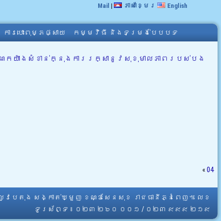
Mail
|
ភាសាខ្មែរ
English
ការបោះពុម្ភផ្សាយ
កម្មវិធី និងទម្រង់បែបបទ
ែកយ៉ាងសំខាន់ក្នុងការរក្សានូវសុខុមាលភាពរបស់បង
«
04
្លូវបេតុង សង្កាត់ឃ្មួញ ខណ្ឌសែនសុខ រាជធានីភ្នំពេញ។ លេខ
ទូរស័ព្ទ ៖ ០២៣ ២៦០ ០០១ / ០២៣ ៩៩៩ ២១៩