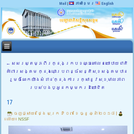
Mail
|
ភាសាខ្មែរ
English
←
សសរស្តម្ភពីរក្នុងក្របខណ្ឌគោលនយោបាយជាតិ
គាំពារសង្គម ក្នុងនោះប្រពន្ធ័សន្តិសុខសង្គមបាន
រួមចំណែកយ៉ាងសំខាន់ក្នុងការរក្សានូវសុខុមាលភាព
របស់បងប្អូនកម្មករនិយោជិត
17
ចេញផ្សាយ៖
ថ្ងៃ សុក្រ ទី ០៧ ខែ ធ្នូ ឆ្នាំ ២០១៨
|
ដោយ៖
NSSF