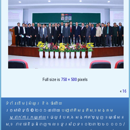
Full size is
750 × 500
pixels
«
16
ទំព័រដើម
|
សំណួរ និង ចំលើយ
រក្សាសិទ្ធិ © ២០១៤ ដោយ​
បេឡាជាតិសន្តិសុខសង្គម
ស្នាក់ការកណ្តាល
៖ ផ្លូវបេតុង សង្កាត់ឃ្មួញ ខណ្ឌសែន
សុខ រាជធានីភ្នំពេញ។ លេខទូរស័ព្ទ ៖ ០២៣ ២៦០ ០០១ /