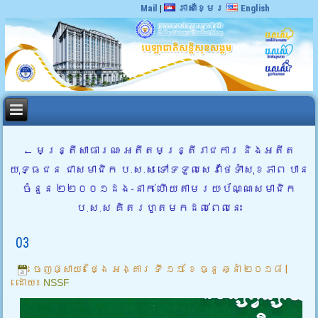
Mail
|
ភាសាខ្មែរ
English
←
មន្ត្រីសាធារណៈ អតីតមន្ត្រីរាជការ និងអតីត
យុទ្ធជន ជាសមាជិក ប.ស.ស ទៅទទួលសេវាថែទាំសុខភាព បាន
ចំនួន ២២០០១ដង-នាក់ ហើយតាមរយៈប័ណ្ណសមាជិក
ប.ស.ស គិតរហូតមកដល់ពេលនេះ
03
ចេញផ្សាយ៖
ថ្ងៃ អង្គារ ទី ១១ ខែ ធ្នូ ឆ្នាំ ២០១៨
|
ដោយ៖
NSSF