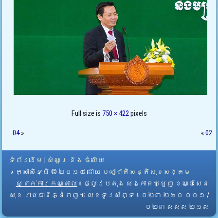
Full size is
750 × 422
pixels
04
»
«
02
ទំព័រដើម
|
សំណួរ និង ចំលើយ
រក្សាសិទ្ធិ © ២០១៤ ដោយ​
បេឡាជាតិសន្តិសុខសង្គម
ស្នាក់ការកណ្តាល
៖ ផ្លូវបេតុង សង្កាត់ឃ្មួញ ខណ្ឌសែន
សុខ រាជធានីភ្នំពេញ។ លេខទូរស័ព្ទ ៖ ០២៣ ២៦០ ០០១ /
០២៣ ៩៩៩ ២១៩