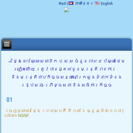
Mail
|
ភាសាខ្មែរ
English
←
ថ្ងៃនេះប័ណ្ណសមាជិក ប.ស.ស ចំនួន ៧៩៤ ប័ណ្ណថែម
ទៀតហើយ ត្រូវបានផ្តល់ជូនមន្រ្តីរាជការ
និងមន្រ្តីជាប់កិច្ចសន្យានៅក្រសួងទំនាក់ទំនង
រដ្ឋសភា-ព្រឹទ្ធសភា និងអធិការកិច្ច
01
ចេញផ្សាយ៖
ថ្ងៃ ព្រហស្បតិ៍ ទី ១៣ ខែ ធ្នូ ឆ្នាំ ២០១៨
|
ដោយ៖
NSSF