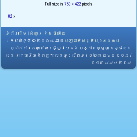
Full size is
750 × 422
pixels
02
»
ទំព័រដើម
|
សំណួរ និង ចំលើយ
រក្សាសិទ្ធិ © ២០១៤ ដោយ​
បេឡាជាតិសន្តិសុខសង្គម
ស្នាក់ការកណ្តាល
៖ ផ្លូវបេតុង សង្កាត់ឃ្មួញ ខណ្ឌសែន
សុខ រាជធានីភ្នំពេញ។ លេខទូរស័ព្ទ ៖ ០២៣ ២៦០ ០០១ /
០២៣ ៩៩៩ ២១៩