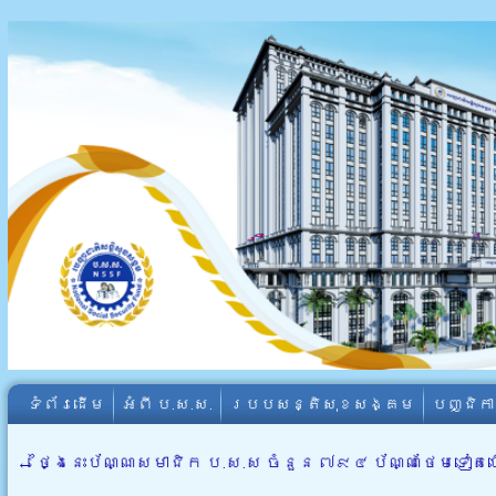
ទំព័រដើម
អំពី​ ប.ស.ស.
របបសន្តិសុខសង្គម
បញ្ជិក
←
ថ្ងៃនេះប័ណ្ណសមាជិក ប.ស.ស ចំនួន ៧៩៤ ប័ណ្ណថែមទៀត