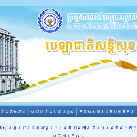
ា និងភាគទាន
ច្បាប់ និងបទបញ្ជា
កិច្ចសហប្រតិបត្តិការ
ហើយ ត្រូវបានផ្តល់ជូនមន្រ្តីរាជការ និងមន្រ្តីជាប់កិ
អធិការកិច្ច