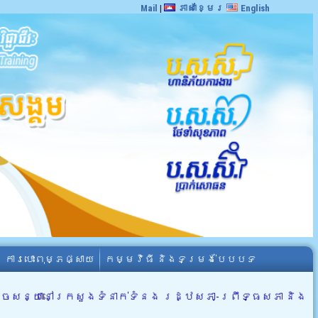
Mail
|
ភាសាខ្មែរ
English
ការបោះពុម្ភផ្សាយ
កម្មវិធី និងទម្រង់បែបបទ
ច្ចសន្យានៅក្រសួងទំនាក់ទំនង រដ្ឋសភា-ព្រឹទ្ធសភា និង