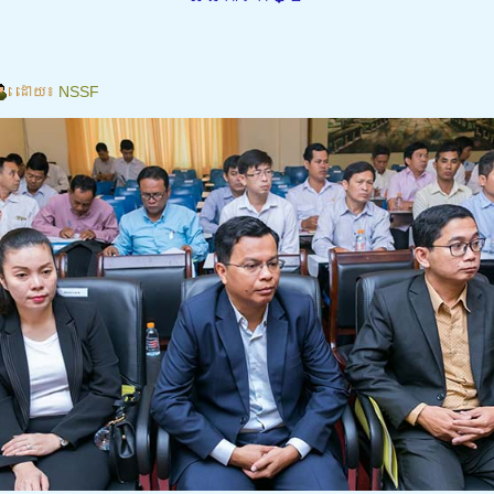
ដោយ៖
NSSF