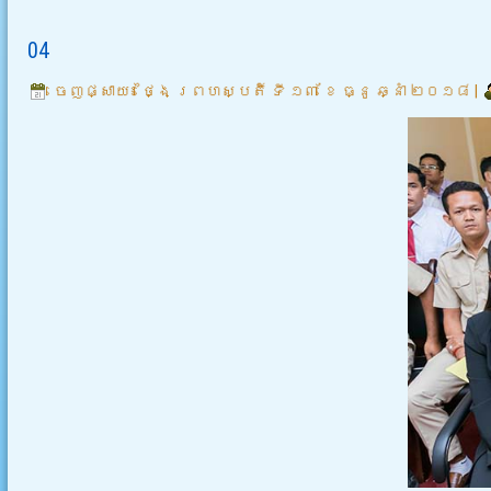
04
ចេញផ្សាយ៖
ថ្ងៃ ព្រហស្បតិ៍ ទី ១៣ ខែ ធ្នូ ឆ្នាំ ២០១៨
|