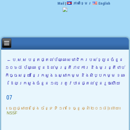
Mail
|
ភាសាខ្មែរ
English
←
ប.ស.ស បន្តផ្តល់ប័ណ្ណសមាជិករបស់ខ្លួនចំនួន
១០៦៨ ប័ណ្ណ ជូនដល់មន្រ្តីរាជការ និងមន្រ្តីជាប់
កិច្ចសន្យា នៃក្រសួងឧស្សាកម្ម និងសិប្បកម្ម ខណៈ
ដែលក្រសួងចំនួន ១៣ ត្រូវបានផ្តល់ជូនរួចហើយ
07
ចេញផ្សាយ៖
ថ្ងៃ ច័ន្ទ ទី ១៧ ខែ ធ្នូ ឆ្នាំ ២០១៨
|
ដោយ៖
NSSF