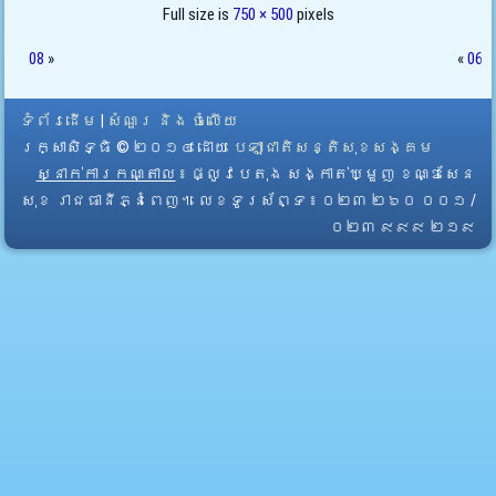
Full size is
750 × 500
pixels
08
»
«
06
ទំព័រដើម
|
សំណួរ និង ចំលើយ
រក្សាសិទ្ធិ © ២០១៤ ដោយ​
បេឡាជាតិសន្តិសុខសង្គម
ស្នាក់ការកណ្តាល
៖ ផ្លូវបេតុង សង្កាត់ឃ្មួញ ខណ្ឌសែន
សុខ រាជធានីភ្នំពេញ។ លេខទូរស័ព្ទ ៖ ០២៣ ២៦០ ០០១ /
០២៣ ៩៩៩ ២១៩