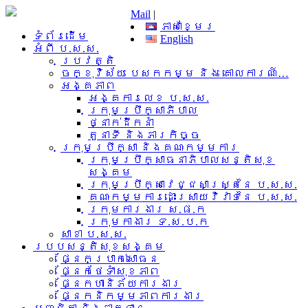
Mail
|
ភាសាខ្មែរ
ទំព័រដើម
English
អំពី​ ប.ស.ស.
ប្រវត្តិ
ចក្ខុវិស័យ បេសកកម្ម និង គោលការណ៍…
អង្គភាព
អង្គការលេខ ប.ស.ស.
ក្រុមប្រឹក្សាភិបាល
ថ្នាក់ដឹកនាំ
តួនាទី និងភារកិច្ច
ក្រុមប្រឹក្សា និងគណៈកម្មការ
ក្រុមប្រឹក្សាធនាភិបាលសន្តិសុខ
សង្គម
ក្រុមប្រឹក្សាវេជ្ជសាស្រ្តនៃ ប.ស.ស.
គណៈកម្មការដោះស្រាយវិវាទនៃ ប.ស.ស.
ក្រុមការងារ​ ស.ផ.ក
ក្រុមកាងារ ទ.ស.ប.ក
សាខា ប.ស.ស.
របបសន្តិសុខសង្គម
ផ្នែកប្រាក់សោធន
ផ្នែកថែទាំសុខភាព
ផ្នែកហានិភ័យការងារ
ផ្នែកនិកម្មភាពការងារ