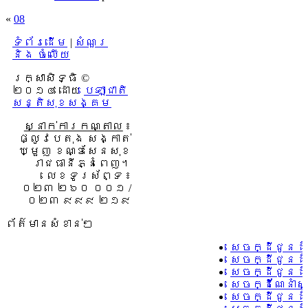
«
08
ទំព័រដើម
|
សំណួរ
និង ចំលើយ
រក្សាសិទ្ធិ ©
២០១៤ ដោយ​
បេឡាជាតិ
សន្តិសុខសង្គម
ស្នាក់ការកណ្តាល
៖
ផ្លូវបេតុង សង្កាត់
ឃ្មួញ ខណ្ឌសែនសុខ
រាជធានីភ្នំពេញ។
លេខទូរស័ព្ទ ៖
០២៣ ២៦០ ០០១ /
០២៣ ៩៩៩ ២១៩
ព័ត៌មានសំខាន់ៗ
សេចក្ដីជូនដ
សេចក្ដីជូនដ
សេចក្ដីជូនដំ
សេចក្ដីណែនាំ
សេចក្ដីជូនដំ