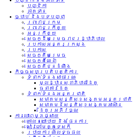
បញ្ជិកា និងភាគទាន
បញ្ជិកា
ភាគទាន
ច្បាប់ និងបទបញ្ជា
ព្រះរាជក្រម
ព្រះរាជក្រឹត្យ
អនុក្រឹត្យ
សេចក្ដីសម្រេចរាជរដ្ឋាភិបាល
ប្រកាសអន្តរក្រសួង
ប្រកាស
សេចក្តីសម្រេច
សេចក្តីណែនាំ
សេចក្តីជូនដំណឹង
កិច្ចសហប្រតិបត្តិការ
ទំនាក់ទំនង​សាធារណៈ
មូលដ្ឋានសុខាភិបាលដៃគូ
ធនាគារដៃគូ
ទំនាក់​ទំនង​អន្តរ​ជាតិ
សមាគមសន្តិសុខសង្គមអន្តរជាតិ
សមាគមន៍សន្តិសុខសង្គមអាស៊ាន​
ដៃគូរអភិវឌ្ឍ
ការបោះពុម្ភផ្សាយ
គោលនយោបាយ និង ផែនការ
សៀវភៅមគ្គទេសក៍
របាយការណ៍លទ្ធផល