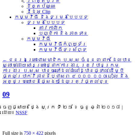
ព្រឹត្តិប័ត្រ
ខិត្តប័ណ្ណ
វីដេអូ Clip
កម្មវិធី និងទម្រង់បែបបទ
ទម្រង់បែបបទ
តាវកាលិក
បញ្ជិកា និងភាគទាន
កម្មវិធី
កម្មវិធីកុំព្យូទ័រ
កម្មវិធីទូរស័ព្ទ
←
ជនរងគ្រោះជាសមាជិក ប.ស.ស ចំនួន ៣នាក់ ដែលបាន
ស្លាប់ដោយសារគ្រោះថ្នាក់ការងារ ត្រូវបានក្រុម
ការងារ ប.ស.ស បានចុះទៅដល់លំនៅដ្ឋានផ្ទាល់ ដើម្បី
ផ្តល់ប្រាក់វិភាជន៍បូជាសព ៤ ០០០ ០០០ រៀល និង
អត្ថប្រយោជន៍ផ្សេងៗដែលត្រូវផ្តល់ជូន
09
ចេញផ្សាយ៖
ថ្ងៃ សុក្រ ទី ២១ ខែ ធ្នូ ឆ្នាំ ២០១៨
|
ដោយ៖
NSSF
Full size is
750 × 422
pixels