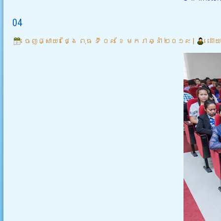
04
ចេញផ្សាយ៖
ថ្ងៃ ពុធ ទី ០៩ ខែ មករា ឆ្នាំ ២០១៩
|
ដោយ