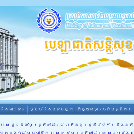
ា និងភាគទាន
ច្បាប់ និងបទបញ្ជា
កិច្ចសហប្រតិបត្តិការ
ប.ស.ស ជូនដល់មន្រ្តីសាធារណៈ អតីតមន្រ្តីរាជការ និង
ើយ ក្នុងចំណោមសមាជិក ប.ស.ស ជាមន្រ្តីសាធារណៈ សរុបជាង 