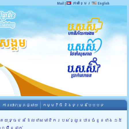
Mail
|
ភាសាខ្មែរ
English
ការបោះពុម្ភផ្សាយ
កម្មវិធី និងទម្រង់បែបបទ
អតីតយុទ្ធជន ដែលជាសមាជិករបស់ខ្លួនបានចំនួនជាង ១៥
៣០ម៉ឺននាក់