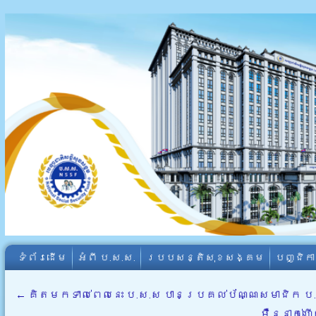
ទំព័រដើម
អំពី​ ប.ស.ស.
របបសន្តិសុខសង្គម
បញ្ជិក
←
គិតមកទាល់ពេលនេះ ប.ស.ស បានប្រគល់ប័ណ្ណសមាជិក 
ម៉ឺននាក់ហ