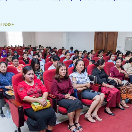
៖
NSSF