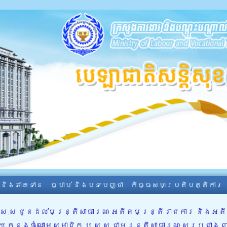
ា និងភាគទាន
ច្បាប់ និងបទបញ្ជា
កិច្ចសហប្រតិបត្តិការ
ប.ស.ស ជូនដល់មន្រ្តីសាធារណៈ អតីតមន្រ្តីរាជការ និង
ើយ ក្នុងចំណោមសមាជិក ប.ស.ស ជាមន្រ្តីសាធារណៈ សរុបជាង 