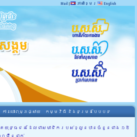
Mail
|
ភាសាខ្មែរ
English
ការបោះពុម្ភផ្សាយ
កម្មវិធី និងទម្រង់បែបបទ
អតីតយុទ្ធជន ដែលជាសមាជិករបស់ខ្លួនបានចំនួនជាង ១៥
៣០ម៉ឺននាក់