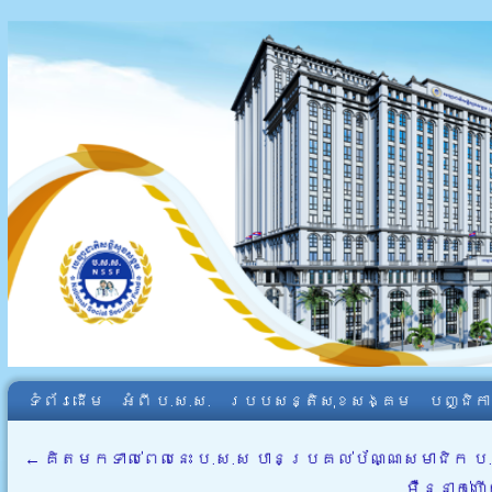
ទំព័រដើម
អំពី​ ប.ស.ស.
របបសន្តិសុខសង្គម
បញ្ជិក
←
គិតមកទាល់ពេលនេះ ប.ស.ស បានប្រគល់ប័ណ្ណសមាជិក 
ម៉ឺននាក់ហ