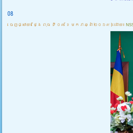
08
ចេញផ្សាយ៖
ថ្ងៃ ពុធ ទី ០៩ ខែ មករា ឆ្នាំ ២០១៩
|
ដោយ៖
NS