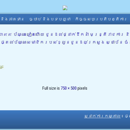
ា និងភាគទាន
ច្បាប់ និងបទបញ្ជា
កិច្ចសហប្រតិបត្តិការ
៩ ប័ណ្ណ ទៀតហើយ ជូនដល់ថ្នាក់ដឹកនាំ មន្ត្រីរាជការ ន
ានផ្តល់ប័ណ្ណសមាជិករបស់ខ្លួនជូនដល់ក្រសួង ស្ថាប័ន 
SF
Full size is
750 × 500
pixels
ស្នាក់ការកណ្តាល
៖ ផ