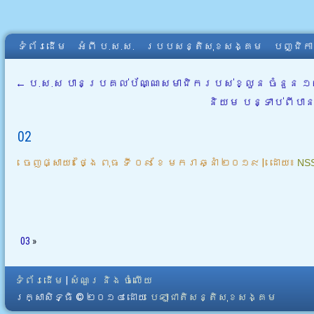
ទំព័រដើម
អំពី​ ប.ស.ស.
របបសន្តិសុខសង្គម
បញ្ជិក
←
ប.ស.ស បានប្រគល់ប័ណ្ណសមាជិករបស់ខ្លួន ចំនួន ១៣៩
និយម បន្ទាប់ពីប
02
ចេញផ្សាយ៖
ថ្ងៃ ពុធ ទី ០៩ ខែ មករា ឆ្នាំ ២០១៩
|
ដោយ៖
NS
03
»
ទំព័រដើម
|
សំណួរ និង ចំលើយ
រក្សាសិទ្ធិ © ២០១៤ ដោយ​
បេឡាជាតិសន្តិសុខសង្គម