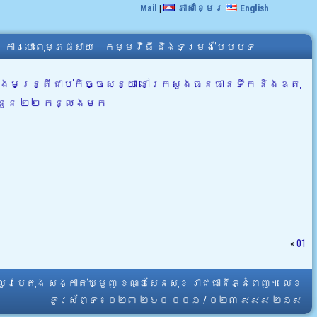
Mail
|
ភាសាខ្មែរ
English
ការបោះពុម្ភផ្សាយ
កម្មវិធី និងទម្រង់បែបបទ
ិងមន្ត្រីជាប់កិច្ចសន្យា នៅក្រសួងធនធានទឹក និងឧតុ
ចំនួន ២២ កន្លងមក
«
01
្លូវបេតុង សង្កាត់ឃ្មួញ ខណ្ឌសែនសុខ រាជធានីភ្នំពេញ។ លេខ
ទូរស័ព្ទ ៖ ០២៣ ២៦០ ០០១ / ០២៣ ៩៩៩ ២១៩