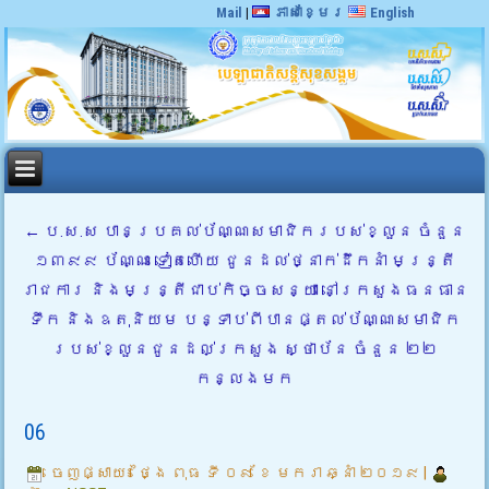
Mail
|
ភាសាខ្មែរ
English
←
ប.ស.ស បានប្រគល់ប័ណ្ណសមាជិករបស់ខ្លួន ចំនួន
១៣៩៩ ប័ណ្ណ ទៀតហើយ ជូនដល់ថ្នាក់ដឹកនាំ មន្ត្រី
រាជការ និងមន្ត្រីជាប់កិច្ចសន្យា នៅក្រសួងធនធាន
ទឹក និងឧតុនិយម បន្ទាប់ពីបានផ្តល់ប័ណ្ណសមាជិក
របស់ខ្លួនជូនដល់ក្រសួង ស្ថាប័ន ចំនួន ២២
កន្លងមក
06
ចេញផ្សាយ៖
ថ្ងៃ ពុធ ទី ០៩ ខែ មករា ឆ្នាំ ២០១៩
|