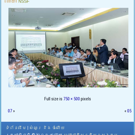
ដោយ៖
NSSF
Full size is
750 × 500
pixels
07
»
«
05
ទំព័រដើម
|
សំណួរ និង ចំលើយ