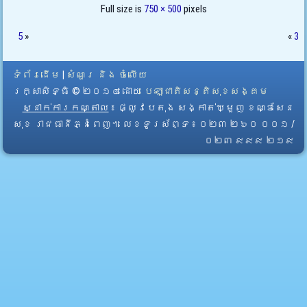
Full size is
750 × 500
pixels
5
»
«
3
ទំព័រដើម
|
សំណួរ និង ចំលើយ
រក្សាសិទ្ធិ © ២០១៤ ដោយ​
បេឡាជាតិសន្តិសុខសង្គម
ស្នាក់ការកណ្តាល
៖ ផ្លូវបេតុង សង្កាត់ឃ្មួញ ខណ្ឌសែន
សុខ រាជធានីភ្នំពេញ។ លេខទូរស័ព្ទ ៖ ០២៣ ២៦០ ០០១ /
០២៣ ៩៩៩ ២១៩