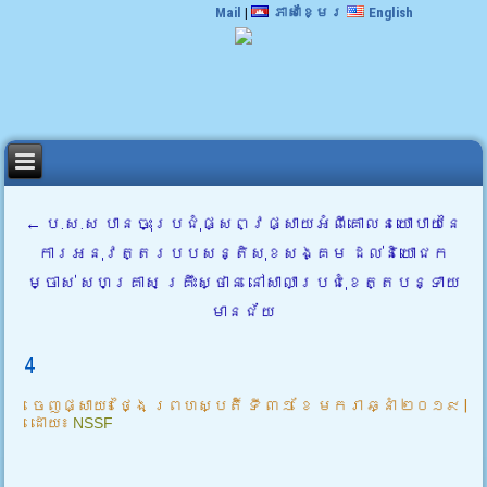
Mail
|
ភាសាខ្មែរ
English
←
ប.ស.ស បានចុះប្រជុំផ្សព្វផ្សាយអំពីគោលនយោបាយនៃ
ការអនុវត្តរបបសន្តិសុខសង្គម ដល់និយោជក
ម្ចាស់ សហគ្រាស គ្រឹះស្ថាន នៅសាលាប្រជុំខេត្តបន្ទាយ
មានជ័យ
4
ចេញផ្សាយ៖
ថ្ងៃ ព្រហស្បតិ៍ ទី ៣១ ខែ មករា ឆ្នាំ ២០១៩
|
ដោយ៖
NSSF