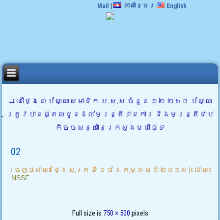
Mail
|
ភាសាខ្មែរ
English
←
នៅថ្ងៃនេះ ប័ណ្ណសមាជិក ប.ស.ស ចំនួន ១២ ២៦០ ប័ណ្ណ
ត្រូវបានផ្តល់ជូនដល់មន្រ្តីរាជការ និងមន្រ្តីជាប់
កិច្ចសន្យានៃក្រសួងមហាផ្ទៃ
02
ចេញផ្សាយ៖
ថ្ងៃ សុក្រ ទី ០១ ខែ កុម្ភៈ ឆ្នាំ ២០១៩
|
ដោយ៖
NSSF
Full size is
750 × 500
pixels