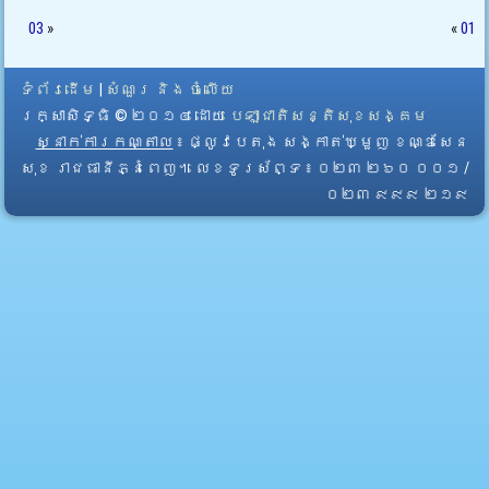
03
»
«
01
ទំព័រដើម
|
សំណួរ និង ចំលើយ
រក្សាសិទ្ធិ © ២០១៤ ដោយ​
បេឡាជាតិសន្តិសុខសង្គម
ស្នាក់ការកណ្តាល
៖ ផ្លូវបេតុង សង្កាត់ឃ្មួញ ខណ្ឌសែន
សុខ រាជធានីភ្នំពេញ។ លេខទូរស័ព្ទ ៖ ០២៣ ២៦០ ០០១ /
០២៣ ៩៩៩ ២១៩