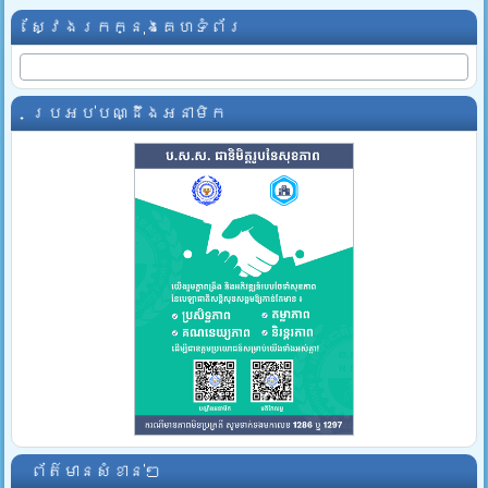
ស្វែងរកក្នុងគេហទំព័រ
ប្រអប់បណ្ដឹងអនាមិក
ព័ត៌មានសំខាន់ៗ