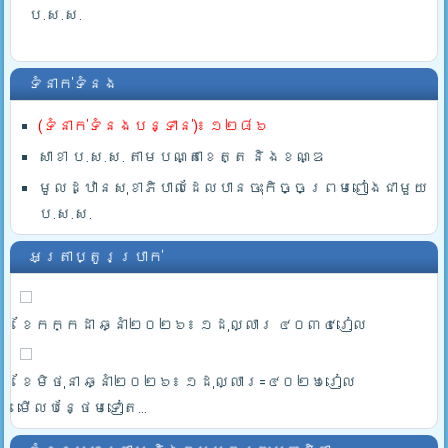
ប.ស.ស.
ទំនាក់ទំនង
(ទំនាក់ទំនងបន្ទាន់)៖ ១២៨៦
សាខា ប.ស.ស. តាមបណ្តាខេត្ត និងខណ្ឌ
មូលដ្ឋានសុខាភិបាលដែលបានចុះកិច្ចព្រមពៀងជាមួយ
ប.ស.ស.
អត្រាប្តូរប្រាក់
ខែកក្កដា ឆ្នាំ២០២៦៖ ១ដុល្លារ ៤០៣៤រៀល
ខែមិថុនា ឆ្នាំ២០២៦៖ ១ដុល្លារ=៤០២៦រៀល
មើលបន្ថែមទៀត...