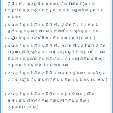
វិធីនៃការចុះបញ្ជីបុគ្គលស្វ័យនិយោជន៍(អ្នក
សេដ្ឋកិច្ចក្រៅប្រព័ន្ធ) ក្នុងបេឡាជាតិសន្តិសុខ
សង្គម
សេចក្ដីជូនដំណឹងស្ដីពី ការទូទាត់ពីរដងក្នុង
មួយខែ ជូនមូលដ្ឋានសុខាភិបាល ដែលចុះកិច្ចព្រម
ព្រៀងជាមួយបេឡាជាតិសន្តិសុខសង្គម(ប.ស.ស.)
សេចក្ដីជូនដំណឹងស្ដីពី ការកំណត់កាលបរិច្ឆេទដាក់
ពាក្យស្នើសុំចុះកិច្ចព្រមព្រៀងស្ដីពីការប្រើប្រាស់
និងការផ្ដល់សេវាសុខាភិបាលរវាងបេឡាជាតិសន្តិសុខ
សង្គម និងមូលដ្ឋានសុខាភិបាល
សេចក្ដីជូនដំណឹងស្ដីពី ធនាគារដៃគូដែលបានចុះកិច្ច
ព្រមព្រៀងជាមួយបេឡាជាតិសន្តិសុខសង្គម (ប.ស.ស.)
សេចក្ដីជូនដំណឹងស្ដីពីការប្ដូរទីតាំងថ្មី នៃ
អគារទីស្នាក់ការកណ្ដាលបេឡាជាតិសន្តិសុខ
សង្គម(ប.ស.ស.)