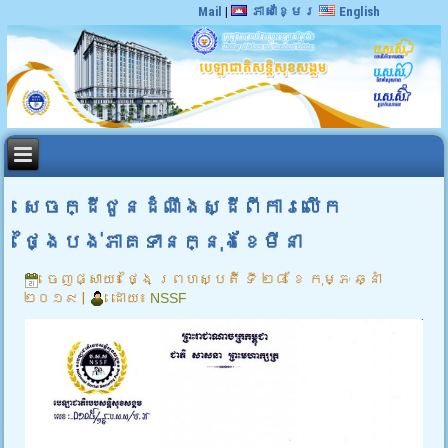
Mail
|
ភាសាខ្មែរ
English
សេចក្ដីជូនដំណឹងស្ដីពីការលើក
ថ្ងៃបង់ភាគទានក្នុងខែមីនា
ចេញផ្សាយ៖
ថ្ងៃ ព្រហស្បតិ៍ ទី ២៨ ខែ កុម្ភៈ ឆ្នាំ
២០១៩
|
ដោយ៖
NSSF