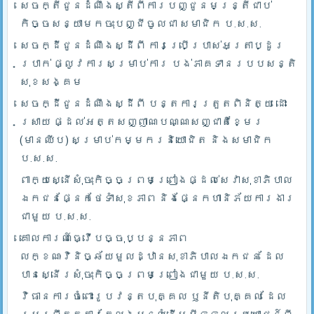
សេចក្តីជូនដំណឹងស្តីពីការបញ្ជូនមន្រ្តីជាប់
កិច្ចសន្យាមកចុះបញ្ជីចូលជា សមាជិក ប.ស.ស.
សេចក្ដីជូនដំណឹងស្ដីពី ការប្រើប្រាស់អត្រាប្ដូរ
ប្រាក់ ផ្លូវការសម្រាប់ការ បង់ភាគទានរបបសន្តិ
សុខសង្គម
សេចក្ដីជូនដំណឹងស្ដីពី បន្តការត្រួតពិនិត្យ ដោះ
ស្រាយ ផ្ដល់អត្តសញ្ញាណបណ្ណសញ្ជាតិខ្មែរ
(មានឈីប) សម្រាប់កម្មករនិយោជិត និងសមាជិក
ប.ស.ស.
ពាក្យស្នើសុំចុះកិច្ចព្រមព្រៀងផ្ដល់សេវាសុខាភិបាល
ឯកជនផ្នែកថែទាំសុខភាព និងផ្នែកហានិភ័យការងារ
ជាមួយ ប.ស.ស.
គោលការណ៍ធ្វើបច្ចុប្បន្នភាព
លក្ខណៈវិនិច្ឆ័យមួលដ្ឋានសុខាភិបាលឯកជន ដែល
បានស្នើរសុំចុះកិច្ចព្រមព្រៀងជាមួយ ប.ស.ស.
វិធានការចំពោះរូបវន្តបុគ្គល ឫនីតិបុគ្គល ដែល