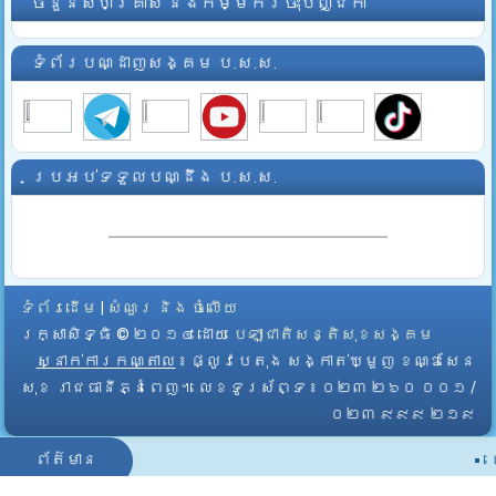
ចំនួនសហគ្រាស និងកម្មករចុះបញ្ជិកា
ទំព័របណ្ដាញសង្គម ប.ស.ស.
ប្រអប់ទទួលបណ្ដឹង ប.ស.ស.
ទំព័រដើម
|
សំណួរ និង ចំលើយ
រក្សាសិទ្ធិ © ២០១៤ ដោយ​
បេឡាជាតិសន្តិសុខសង្គម
ស្នាក់ការកណ្តាល
៖ ផ្លូវបេតុង សង្កាត់ឃ្មួញ ខណ្ឌសែន
សុខ រាជធានីភ្នំពេញ។ លេខទូរស័ព្ទ ៖ ០២៣ ២៦០ ០០១ /
០២៣ ៩៩៩ ២១៩
ព័ត៌មាន
ស
សំខាន់ៗ
ស