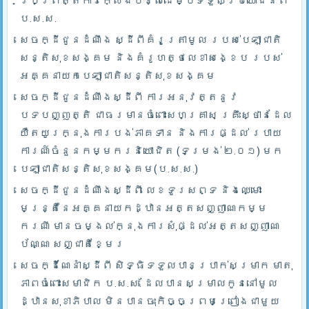
ប្រព្រឹត្តការក្លែងបន្លំដើម្បីទទួលប្រយោជន៍ពី
ប.ស.ស.
សេចក្ដីជូនដំណឹង ស្ដីពីគំរូត្រាមូល របស់បេឡាជាតិ
សន្តិសុខសង្គម និងគំរូហត្ថលេខាសង្ខេប របស់
អគ្គនាយកបេឡាជាតិសន្តិសុខសង្គម
សេចក្ដីជូនដំណឹងស្ដីពី ការអនុវត្តនូវ
បទបញ្ញត្តិ ជាធរមានចំពោះសហគ្រាស គ្រឹះស្ថានដែល
យឺតយូរក្នុងការបង់ភាគទាន និងការផ្ដល់ របាយ
ការណ៍ចំនួនកម្មករនិយោជិត (ទម្រង់ ២.០១) មក
បេឡាជាតិសន្តិសុខសង្គម(ប.ស.ស.)
សេចក្ដីជូនដំណឹងស្ដីពី លេខទូរសព្ទ និងឈ្មោះ
មន្រ្តីនៃអគ្គនាយកដ្ឋានអត្តសញ្ញាណកម្ម
ករណី មានចម្ងល់ក្នុងការសុំផ្ដល់អត្តសញ្ញាណ
ប័ណ្ណ សញ្ជាតិខ្មែរ
សេចក្ដីណែនាំស្ដីពី សិទ្ធិទទួលបានប្រាក់សម្រាក មាតុ
ភាពចំពោះសមាជិក ប.ស.ស. ដែលបានសម្រាលកូននៅមូល
ដ្ឋានសុខាភិបាល មិនបានចុះកិច្ចព្រមព្រៀងជាមួយ