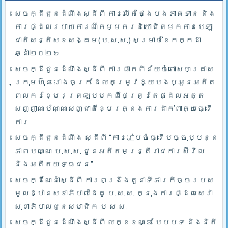
សេចក្ដីជូនដំណឹងស្ដីពី ការលើកថ្ងៃបង់ភាគទាន និង
ការផ្ដល់របាយការណ៍កម្មករនិយោជិតមកកាន់បេឡា
ជាតិសន្តិសុខសង្គម(ប.ស.ស.) សម្រាប់ខែកក្កដា
ឆ្នាំ២០២៦
សេចក្ដីជូនដំណឹងស្ដីពី ការផាកពិន័យចំពោះសហគ្រាស
ក្រុមហ៊ុន រោងចក្រ ដែលតម្រូវឱ្យបងប្អូនអតីត
ពលករខ្មែរត្រឡប់មកពីថៃត្រូវតែផ្ដល់អត្ត
សញ្ញាណប័ណ្ណសញ្ជាតិខ្មែរក្នុងការដាក់ពាក្យធ្វើ
ការ
សេចក្ដីជូនដំណឹង ស្ដីពី “ការរៀបចំធ្វើបច្ចុប្បន្ន
ភាពបណ្ណ ប.ស.ស. ជូនអតីតមន្ត្រីរាជការស៊ីវិល
និងអតីតយុទ្ធជន”
សេចក្ដីណែនាំស្ដីពី ការពង្រឹងតួនាទីភារកិច្ចរបស់
មូលដ្ឋានសុខាភិបាលដៃគូ ប.­ស.ស. ក្នុងការផ្ដល់សេវា
សុខាភិបាលជូនសមាជិក ប.ស.ស.
សេចក្ដីជូនដំណឹងស្ដីពី លក្ខខណ្ឌ បែបបទ និងនិតី