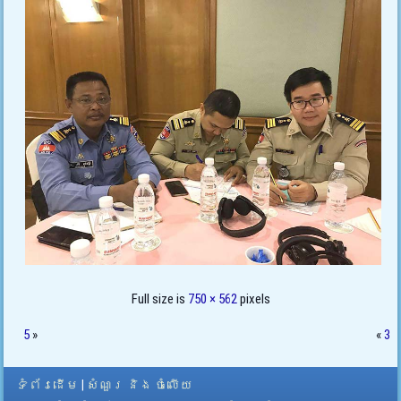
Full size is
750 × 562
pixels
5
»
«
3
ទំព័រដើម
|
សំណួរ និង ចំលើយ