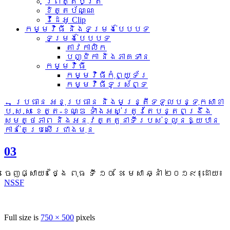
ព្រឹត្តិប័ត្រ
ខិត្តប័ណ្ណ
វីដេអូ Clip
កម្មវិធី និងទម្រង់បែបបទ
ទម្រង់បែបបទ
តាវកាលិក
បញ្ជិកា និងភាគទាន
កម្មវិធី
កម្មវិធីកុំព្យូទ័រ
កម្មវិធីទូរស័ព្ទ
←
ប្រធាន អនុប្រធាន និងមន្រ្តីទទួលបន្ទុកសាខា
ប.ស.ស ខេត្ត-ខណ្ឌ ទាំងអស់ត្រូវតែបន្តពង្រឹង
សមត្ថភាព និងអនុវត្តតួនាទីរបស់ខ្លួនឱ្យបាន
កាន់តែប្រសើរជាងមុន
03
ចេញផ្សាយ៖
ថ្ងៃ ពុធ ទី ១០ ខែ មេសា ឆ្នាំ ២០១៩
|
ដោយ៖
NSSF
Full size is
750 × 500
pixels