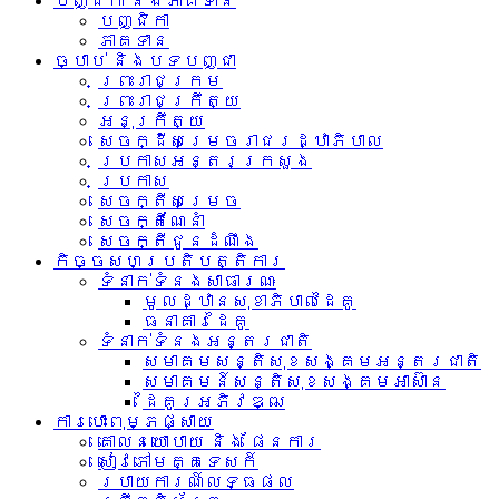
បញ្ជិកា និងភាគទាន
បញ្ជិកា
ភាគទាន
ច្បាប់ និងបទបញ្ជា
ព្រះរាជក្រម
ព្រះរាជក្រឹត្យ
អនុក្រឹត្យ
សេចក្ដីសម្រេចរាជរដ្ឋាភិបាល
ប្រកាសអន្តរក្រសួង
ប្រកាស
សេចក្តីសម្រេច
សេចក្តីណែនាំ
សេចក្តីជូនដំណឹង
កិច្ចសហប្រតិបត្តិការ
ទំនាក់ទំនង​សាធារណៈ
មូលដ្ឋានសុខាភិបាលដៃគូ
ធនាគារដៃគូ
ទំនាក់​ទំនង​អន្តរ​ជាតិ
សមាគមសន្តិសុខសង្គមអន្តរជាតិ
សមាគមន៍សន្តិសុខសង្គមអាស៊ាន​
ដៃគូរអភិវឌ្ឍ
ការបោះពុម្ភផ្សាយ
គោលនយោបាយ និង ផែនការ
សៀវភៅមគ្គទេសក៍
របាយការណ៍លទ្ធផល