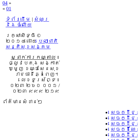
04
»
«
01
ទំព័រដើម
|
សំណួរ
និង ចំលើយ
រក្សាសិទ្ធិ ©
២០១៤ ដោយ​
បេឡាជាតិ
សន្តិសុខសង្គម
ស្នាក់ការកណ្តាល
៖
ផ្លូវបេតុង សង្កាត់
ឃ្មួញ ខណ្ឌសែនសុខ
រាជធានីភ្នំពេញ។
លេខទូរស័ព្ទ ៖
០២៣ ២៦០ ០០១ /
០២៣ ៩៩៩ ២១៩
ព័ត៌មានសំខាន់ៗ
សេចក្ដីជូ
សេចក្ដីជូ
សេចក្ដីជូន
សេចក្ដីណែន
សេចក្ដីជូន