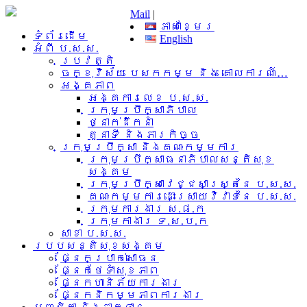
Mail
|
ភាសាខ្មែរ
ទំព័រដើម
English
អំពី​ ប.ស.ស.
ប្រវត្តិ
ចក្ខុវិស័យ បេសកកម្ម និង គោលការណ៍…
អង្គភាព
អង្គការលេខ ប.ស.ស.
ក្រុមប្រឹក្សាភិបាល
ថ្នាក់ដឹកនាំ
តួនាទី និងភារកិច្ច
ក្រុមប្រឹក្សា និងគណៈកម្មការ
ក្រុមប្រឹក្សាធនាភិបាលសន្តិសុខ
សង្គម
ក្រុមប្រឹក្សាវេជ្ជសាស្រ្តនៃ ប.ស.ស.
គណៈកម្មការដោះស្រាយវិវាទនៃ ប.ស.ស.
ក្រុមការងារ​ ស.ផ.ក
ក្រុមកាងារ ទ.ស.ប.ក
សាខា ប.ស.ស.
របបសន្តិសុខសង្គម
ផ្នែកប្រាក់សោធន
ផ្នែកថែទាំសុខភាព
ផ្នែកហានិភ័យការងារ
ផ្នែកនិកម្មភាពការងារ